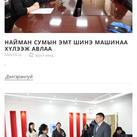
НАЙМАН СУМЫН ЭМТ ШИНЭ МАШИНАА
ХҮЛЭЭЖ АВЛАА
2024-03-22
эрүүл мэнд
,
.
Дэлгэрэнгүй