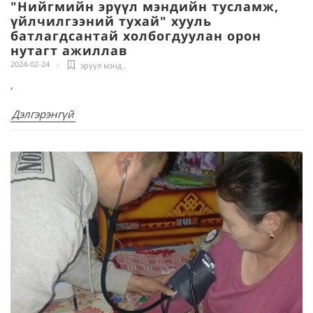
"Нийгмийн эрүүл мэндийн тусламж,
үйлчилгээний тухай" хууль
батлагдсантай холбогдуулан орон
нутагт ажиллав
2024-02-24
эрүүл мэнд
,
,
Дэлгэрэнгүй