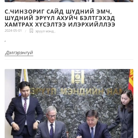
С.ЧИНЗОРИГ САЙД ШҮДНИЙ ЭМЧ,
ШҮДНИЙ ЭРҮҮЛ АХУЙЧ БЭЛТГЭХЭД
ХАМТРАХ ХҮСЭЛТЭЭ ИЛЭРХИЙЛЛЭЭ
2024-05-01
эрүүл мэнд
,
,
Дэлгэрэнгүй