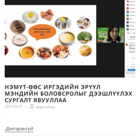
НЭМҮТ-ӨӨС ИРГЭДИЙН ЭРҮҮЛ
МЭНДИЙН БОЛОВСРОЛЫГ ДЭЭШЛҮҮЛЭХ
СУРГАЛТ ЯВУУЛЛАА
2024-02-27
эрүүл мэнд
,
.
Дэлгэрэнгүй