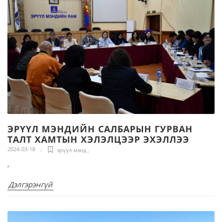
ЭРҮҮЛ МЭНДИЙН САЛБАРЫН ГУРВАН
ТАЛТ ХАМТЫН ХЭЛЭЛЦЭЭР ЭХЭЛЛЭЭ
2024-03-18
эрүүл мэнд
,
,
Дэлгэрэнгүй