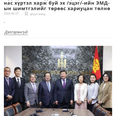
нас хүртэл харж буй эх /эцэг/-ийн ЭМД-
ын шимтгэлийг төрөөс хариуцан төлнө
2024-06-27
эрүүл мэнд
,
,
Дэлгэрэнгүй