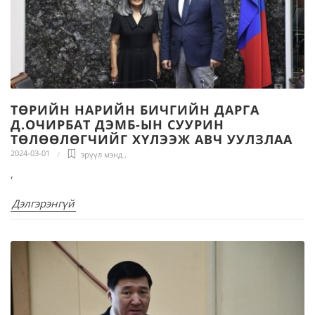
ТӨРИЙН НАРИЙН БИЧГИЙН ДАРГА
Д.ОЧИРБАТ ДЭМБ-ЫН СУУРИН
ТӨЛӨӨЛӨГЧИЙГ ХҮЛЭЭЖ АВЧ УУЛЗЛАА
2024-03-01
эрүүл мэнд
,
,
Дэлгэрэнгүй