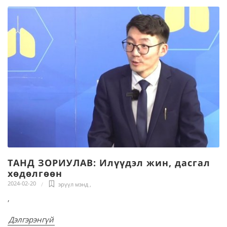
ТАНД ЗОРИУЛАВ: Илүүдэл жин, дасгал
хөдөлгөөн
2024-02-20
эрүүл мэнд
,
,
Дэлгэрэнгүй