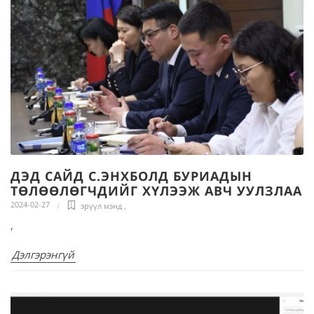
ДЭД САЙД С.ЭНХБОЛД БУРИАДЫН
ТӨЛӨӨЛӨГЧДИЙГ ХҮЛЭЭЖ АВЧ УУЛЗЛАА
2024-02-27
эрүүл мэнд
,
,
Дэлгэрэнгүй