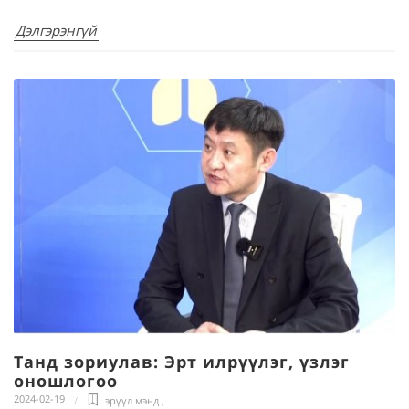
Дэлгэрэнгүй
Танд зориулав: Эрт илрүүлэг, үзлэг
оношлогоо
2024-02-19
эрүүл мэнд
,