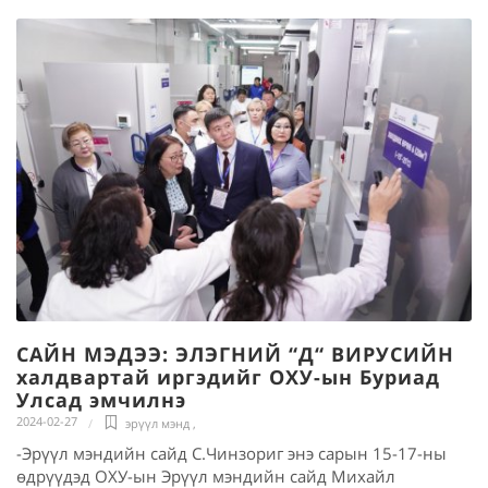
САЙН МЭДЭЭ: ЭЛЭГНИЙ “Д“ ВИРУСИЙН
халдвартай иргэдийг ОХУ-ын Буриад
Улсад эмчилнэ
2024-02-27
эрүүл мэнд
,
-Эрүүл мэндийн сайд С.Чинзориг энэ сарын 15-17-ны
өдрүүдэд ОХУ-ын Эрүүл мэндийн сайд Михайл