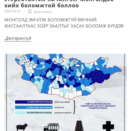
хийх боломжтой боллоо
2024-03-01
эрүүл мэнд
,
МОНГОЛД ЭМЧЛЭХ БОЛОМЖГҮЙ ӨВЧНИЙ
ЖАГСААЛТААС ХОЁР ЗААЛТЫГ ХАСАХ БОЛОМЖ БҮРДЭВ
Дэлгэрэнгүй