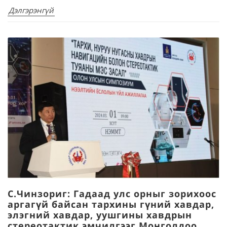
Дэлгэрэнгүй
С.Чинзориг: Гадаад улс орныг зорихоос
аргагүй байсан тархины гүний хавдар,
элэгний хавдар, уушгины хавдрын
стереотактик эмчилгээг Монголдоо