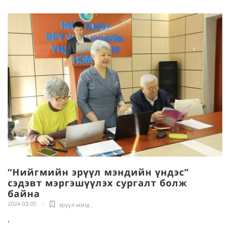
“Нийгмийн эрүүл мэндийн үндэс”
сэдэвт мэргэшүүлэх сургалт болж
байна
2024-03-05
эрүүл мэнд
,
,