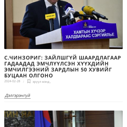
С.ЧИНЗОРИГ: ЗАЙЛШГҮЙ ШААРДЛАГААР
ГАДААДАД ЭМЧЛҮҮЛСЭН ХҮҮХДИЙН
ЭМЧИЛГЭЭНИЙ ЗАРДЛЫН 50 ХУВИЙГ
БУЦААН ОЛГОНО
2024-02-28
эрүүл мэнд
,
Дэлгэрэнгүй