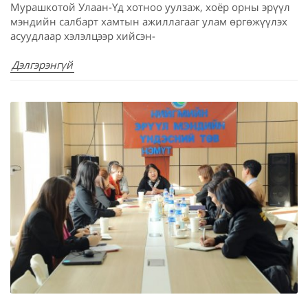
Мурашкотой Улаан-Үд хотноо уулзаж, хоёр орны эрүүл
мэндийн салбарт хамтын ажиллагааг улам өргөжүүлэх
асуудлаар хэлэлцээр хийсэн-
Дэлгэрэнгүй