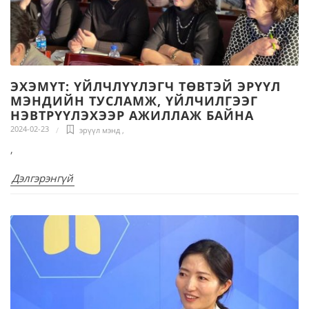
ЭХЭМҮТ: ҮЙЛЧЛҮҮЛЭГЧ ТӨВТЭЙ ЭРҮҮЛ
МЭНДИЙН ТУСЛАМЖ, ҮЙЛЧИЛГЭЭГ
НЭВТРҮҮЛЭХЭЭР АЖИЛЛАЖ БАЙНА
2024-02-23
эрүүл мэнд
,
,
Дэлгэрэнгүй