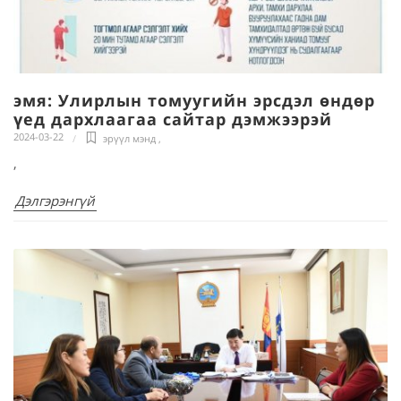
эмя: Улирлын томуугийн эрсдэл өндөр
үед дархлаагаа сайтар дэмжээрэй
2024-03-22
эрүүл мэнд
,
,
Дэлгэрэнгүй