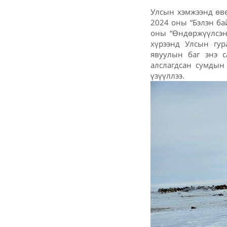
Улсын хэмжээнд өв
2024 оны “Бэлэн ба
оны “Өндөржүүлсэн
хүрээнд Улсын гур
явуулын баг энэ с
алслагдсан сумдын
үзүүллээ.