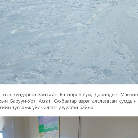
т нэн хүндэрсэн Хэнтийн Батноров сум, Дорнодын Мэнэнг
арын Баруун-Урт, Асгат, Сүхбаатар зэрэг алслагдсан сумды
гийн тусламж үйлчилгээг үзүүлсэн байна.