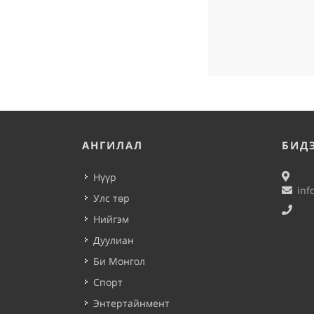
АНГИЛАЛ
БИД
Нүүр
inf
Улс төр
Нийгэм
Дуулиан
Би Монгол
Спорт
Энтертайнмент