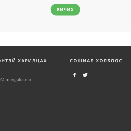
БИЧИХ
ЭНТЭЙ ХАРИЛЦАХ
СОШИАЛ ХОЛБООС
o@imongolia.mn