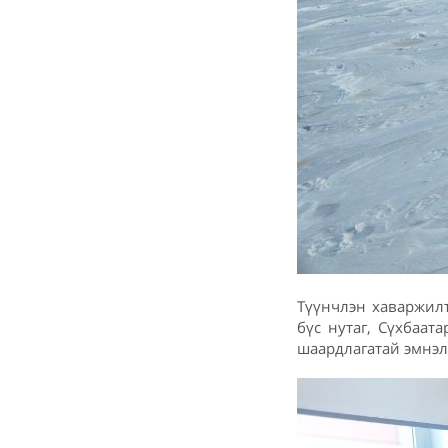
Түүнчлэн хаваржил
бүс нутаг, Сүхбаат
шаардлагатай эмнэл