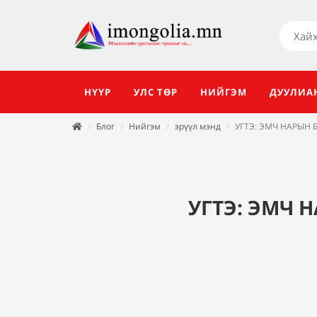
НҮҮР
УЛС ТӨР
НИЙГЭМ
ДУУЛИА
Блог
Нийгэм
эрүүл мэнд
УГТЭ: ЭМЧ НАРЫН 
УГТЭ: ЭМЧ 