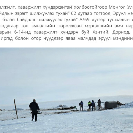
өлжилт, хаваржилт хүндэрсэнтэй холбоотойгоор Монгол Ул
йдлын зэрэгт шилжүүлэх тухай” 62 дугаар тогтоол, Эрүүл 
 бэлэн байдалд шилжүүлэх тухай” А/69 дүгээр тушаалын х
авдугаар төв эмнэлгийн төрөлжсөн мэргэшлийн эмч на
арын 6-14-нд хаваржилт хүндэрч буй Хэнтий, Дорнод,
 иргэд болон отор нүүдлээр яваа малчдад эрүүл мэндийн