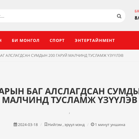
Б
8
Н
БИ МОНГОЛ
СПОРТ
ЭНТЕРТАЙНМЕНТ
БАГ АЛСЛАГДСАН СУМДЫН 200 ГАРУЙ МАЛЧИНД ТУСЛАМЖ ҮЗҮҮЛЭВ
НАРЫН БАГ АЛСЛАГДСАН СУМДЫ
МАЛЧИНД ТУСЛАМЖ ҮЗҮҮЛЭВ
,
2024-03-18
Нийгэм , эрүүл мэнд
1
минут уншина