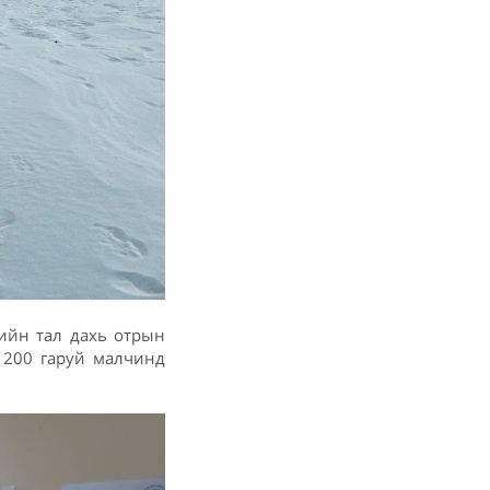
ийн тал дахь отрын
н 200 гаруй малчинд