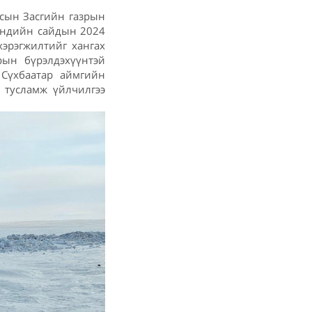
сын Засгийн газрын
мэндийн сайдын 2024
эрэгжилтийг хангах
рын бүрэлдэхүүнтэй
 Сүхбаатар аймгийн
 тусламж үйлчилгээ