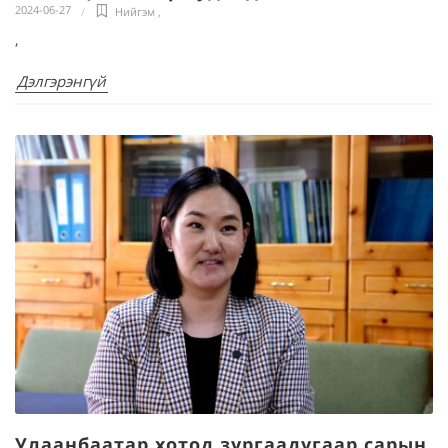
2024-06-27
Нийгэм
,
,
Дэлгэрэнгүй
Улаанбаатар хотод зургаадугаар сарын