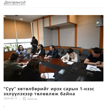
Дэлгэрэнгүй
“Сүү” хөтөлбөрийг ирэх сарын 1-нээс
эхлүүлэхээр төлөвлөж байна
2024-04-17
Нийгэм
,
,