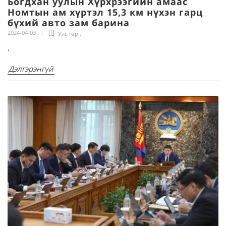
Богдхан уулын Хүрхрээгийн амаас
Номтын ам хүртэл 15,3 км нүхэн гарц
бүхий авто зам барина
2024-04-03
Улс төр
,
,
Дэлгэрэнгүй