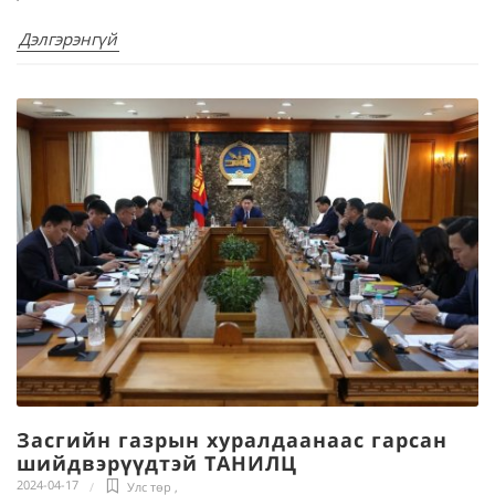
Дэлгэрэнгүй
Засгийн газрын хуралдаанаас гарсан
шийдвэрүүдтэй ТАНИЛЦ
2024-04-17
Улс төр
,