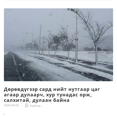
Дөрөвдүгээр сард нийт нутгаар цаг
агаар дулаарч, хур тунадас орж,
салхитай, дулаан байна
2024-04-03
Нийгэм
,
,