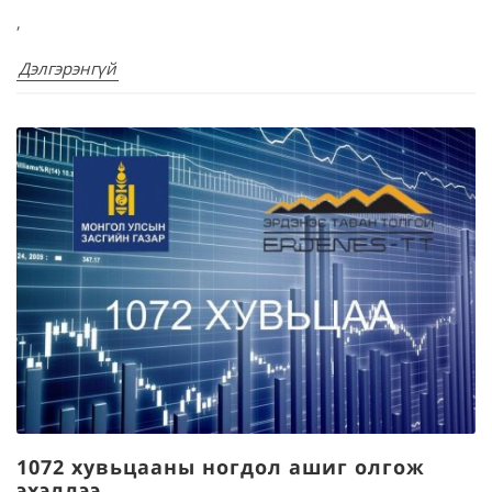
,
Дэлгэрэнгүй
1072 хувьцааны ногдол ашиг олгож
эхэллээ