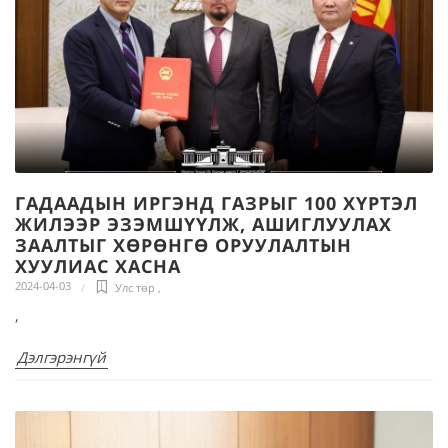
ГАДААДЫН ИРГЭНД ГАЗРЫГ 100 ХҮРТЭЛ
ЖИЛЭЭР ЭЗЭМШҮҮЛЖ, АШИГЛУУЛАХ
ЗААЛТЫГ ХӨРӨНГӨ ОРУУЛАЛТЫН
ХУУЛИАС ХАСНА
2024-04-03
Улс төр
,
,
Дэлгэрэнгүй