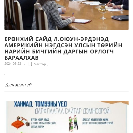
ЕРӨНХИЙ САЙД Л.ОЮУН-ЭРДЭНЭД
АМЕРИКИЙН НЭГДСЭН УЛСЫН ТӨРИЙН
НАРИЙН БИЧГИЙН ДАРГЫН ОРЛОГЧ
БАРААЛХАВ
2024-03-22
Улс төр
,
,
Дэлгэрэнгүй