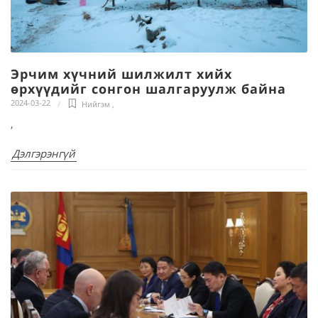
Эрчим хүчний шилжилт хийх
өрхүүдийг сонгон шалгаруулж байна
2024-03-22
Нийгэм
,
,
Дэлгэрэнгүй