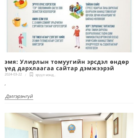
эмя: Улирлын томуугийн эрсдэл өндөр
үед дархлаагаа сайтар дэмжээрэй
2024-03-22
эрүүл мэнд
,
,
Дэлгэрэнгүй