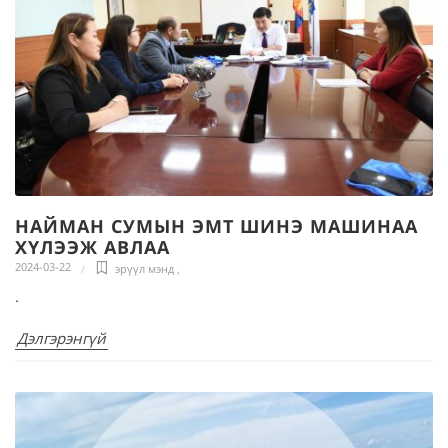
НАЙМАН СУМЫН ЭМТ ШИНЭ МАШИНАА
ХҮЛЭЭЖ АВЛАА
2024-03-22
эрүүл мэнд
,
.
Дэлгэрэнгүй