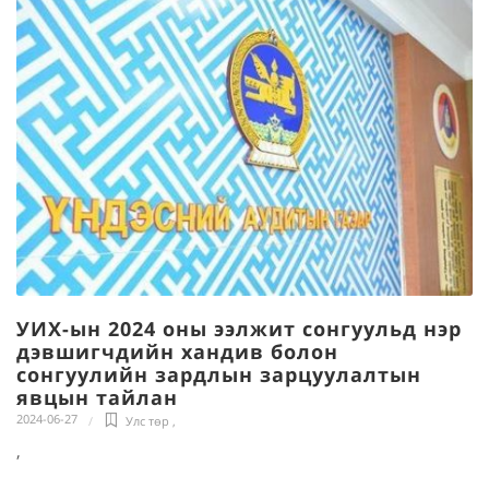
УИХ-ын 2024 оны ээлжит сонгуульд нэр
дэвшигчдийн хандив болон
сонгуулийн зардлын зарцуулалтын
явцын тайлан
2024-06-27
Улс төр
,
,