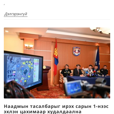
,
Дэлгэрэнгүй
Наадмын тасалбарыг ирэх сарын 1-нээс
эхлэн цахимаар худалдаална