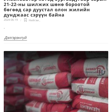
21-22-ны шилжих шөнө бороотой
бөгөөд сар дуустал олон жилийн
дунджаас сэрүүн байна
2024-06-19
Нийгэм
,
.
Дэлгэрэнгүй