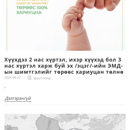
Хүүхдээ 2 нас хүртэл, ихэр хүүхэд бол 3
нас хүртэл харж буй эх /эцэг/-ийн ЭМД-
ын шимтгэлийг төрөөс хариуцан төлнө
2024-06-27
эрүүл мэнд
,
,
Дэлгэрэнгүй