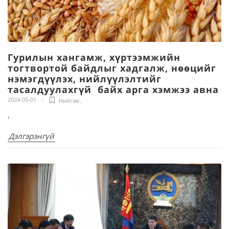
Гурилын хангамж, хүртээмжийн
тогтвортой байдлыг хадгалж, нөөцийг
нэмэгдүүлэх, нийлүүлэлтийг
тасалдуулахгүй байх арга хэмжээ авна
2024-05-01
Нийгэм
,
,
Дэлгэрэнгүй