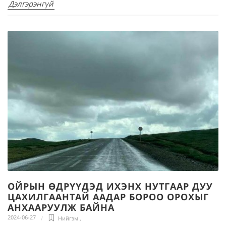
Дэлгэрэнгүй
ОЙРЫН ӨДРҮҮДЭД ИХЭНХ НУТГААР ДУУ
ЦАХИЛГААНТАЙ ААДАР БОРОО ОРОХЫГ
АНХААРУУЛЖ БАЙНА
2024-06-27
Нийгэм
,