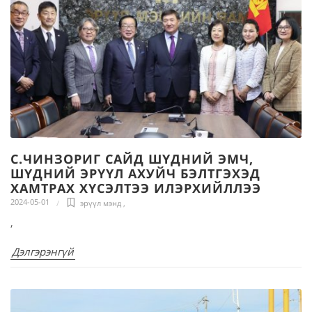
С.ЧИНЗОРИГ САЙД ШҮДНИЙ ЭМЧ,
ШҮДНИЙ ЭРҮҮЛ АХУЙЧ БЭЛТГЭХЭД
ХАМТРАХ ХҮСЭЛТЭЭ ИЛЭРХИЙЛЛЭЭ
2024-05-01
эрүүл мэнд
,
,
Дэлгэрэнгүй