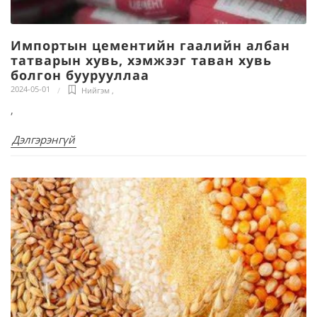
Импортын цементийн гаалийн албан
татварын хувь, хэмжээг таван хувь
болгон буурууллаа
2024-05-01
Нийгэм
,
,
Дэлгэрэнгүй