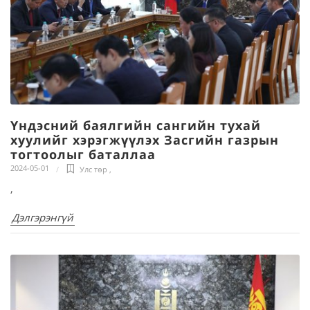
Үндэсний баялгийн сангийн тухай
хуулийг хэрэгжүүлэх Засгийн газрын
тогтоолыг баталлаа
2024-05-01
Улс төр
,
,
Дэлгэрэнгүй