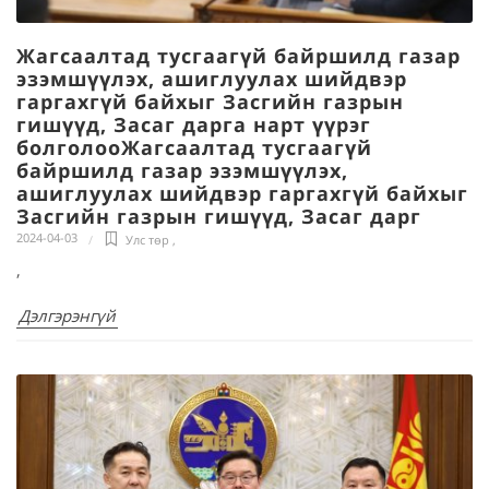
Жагсаалтад тусгаагүй байршилд газар
эзэмшүүлэх, ашиглуулах шийдвэр
гаргахгүй байхыг Засгийн газрын
гишүүд, Засаг дарга нарт үүрэг
болголооЖагсаалтад тусгаагүй
байршилд газар эзэмшүүлэх,
ашиглуулах шийдвэр гаргахгүй байхыг
Засгийн газрын гишүүд, Засаг дарг
2024-04-03
Улс төр
,
,
Дэлгэрэнгүй