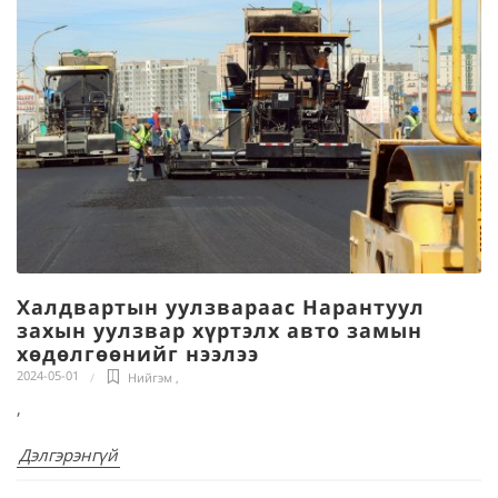
Халдвартын уулзвараас Нарантуул
захын уулзвар хүртэлх авто замын
хөдөлгөөнийг нээлээ
2024-05-01
Нийгэм
,
,
Дэлгэрэнгүй