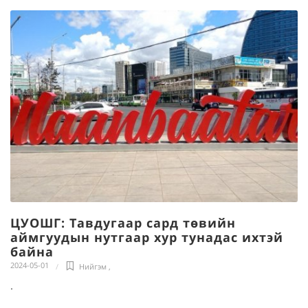
ЦУОШГ: Тавдугаар сард төвийн
аймгуудын нутгаар хур тунадас ихтэй
байна
2024-05-01
Нийгэм
,
.