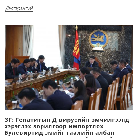
Дэлгэрэнгүй
ЗГ: Гепатитын Д вирусийн эмчилгээнд
хэрэглэх зорилгоор импортлох
Булевиртид эмийг гаалийн албан