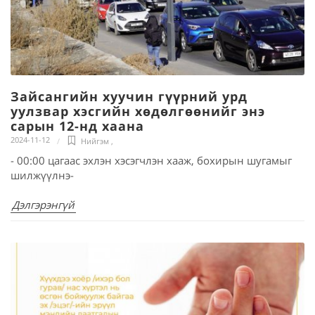
Зайсангийн хуучин гүүрний урд
уулзвар хэсгийн хөдөлгөөнийг энэ
сарын 12-нд хаана
2024-11-12
Нийгэм
,
- 00:00 цагаас эхлэн хэсэгчлэн хааж, бохирын шугамыг
шилжүүлнэ-
Дэлгэрэнгүй