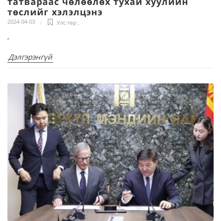
татвараас чөлөөлөх тухай хуулийн
төслийг хэлэлцэнэ
2024-04-03
Улс төр
,
,
Дэлгэрэнгүй