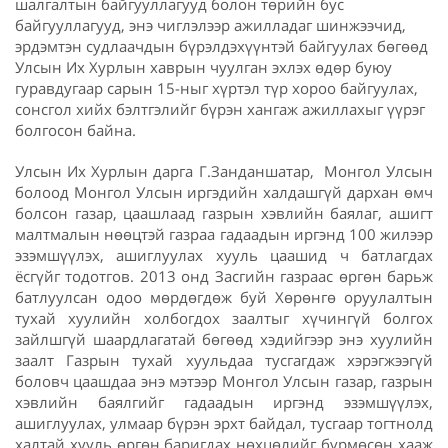
шалгалтын байгууллагууд болон төрийн бус
байгууллагууд, энэ чиглэлээр ажилладаг шинжээчид,
эрдэмтэн судлаачдын бүрэлдэхүүнтэй байгуулах бөгөөд
Улсын Их Хурлын хаврын чуулган эхлэх өдөр буюу
гуравдугаар сарын 15-ныг хүртэл түр хороо байгуулах,
сонсгол хийх бэлтгэлийг бүрэн хангаж ажиллахыг үүрэг
болгосон байна.
Улсын Их Хурлын дарга Г.Занданшатар, Монгол Улсын
болоод Монгол Улсын иргэдийн халдашгүй дархан өмч
болсон газар, цаашлаад газрын хэвлийн баялаг, ашигт
малтмалын нөөцтэй газраа гадаадын иргэнд 100 жилээр
эзэмшүүлэх, ашиглуулах хууль цаашид ч батлагдах
ёсгүйг тодотгов. 2013 онд Засгийн газраас өргөн барьж
батлуулсан одоо мөрдөгдөж буй Хөрөнгө оруулалтын
тухай хуулийн холбогдох заалтыг хүчингүй болгох
зайлшгүй шаардлагатай бөгөөд хэдийгээр энэ хуулийн
заалт Газрын тухай хуульдаа тусгагдаж хэрэгжээгүй
боловч цаашдаа энэ мэтээр Монгол Улсын газар, газрын
хэвлийн баялгийг гадаадын иргэнд эзэмшүүлэх,
ашиглуулах, улмаар бүрэн эрхт байдал, тусгаар тогтнолд
халтай хууль өргөн баригдах нөхцөлийг бүрмөсөн хааж