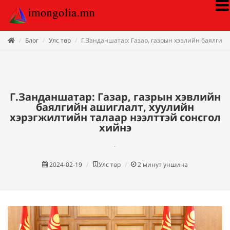
Блог
Улс төр
Г.Занданшатар: Газар, газрын хэвлийн баялгийн
Г.Занданшатар: Газар, газрын хэвлийн
баялгийн ашиглалт, хуулийн
хэрэгжилтийн талаар нээлттэй сонсгол
хийнэ
.
2024-02-19
Улс төр
2
минут уншина