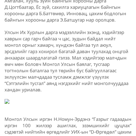
Амгалан, Хууль зүйн байнгын хорооны дарга
Д.Цогтбаатар, Ёс зүй, сахилга хариуцлагын байнгын
хорооны дарга Б.Баттөмөр, Инновац, цахим бодлогын
байнгын хорооны дарга Э.Батшугар нар оролцов.
Улсын Их Хурлын дарга мэдээллийн эхэнд, хэдийгээр
хаврын сар гарч байгаа ч цас, зудын байдал нийт
монгол орныг хамарч, хүндхэн байгаа тул аюул,
эрсдэлийг гарз хохирол багатай даван туулахад онцгой
анхаарах шаардлагатай гэлээ. Мал хэдийгээр малчдын
өмч мөн боловч Монгол Улсын баялаг, тусгаар
тогтнолын баталгаа тул төрийн бус байгууллагаас
эхлүүлсэн малчдадаа тусламж дэмжлэг үзүүлэх
“Сэтгэлийн тусгал” аянд нэгдэхийг нийт монголчууддаа
хандан уриалав.
Монгол Улсын иргэн Н.Номун-Эрдэнэ “Газрыг гадаадын
иргэн 100 жилээр ашиглах, эзэмшихийг цуцлах”
сэдэвтэй нийтийн өргөдлийг УИХ-ын “D-Өргөдөл” цахим