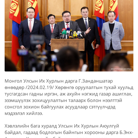
Монгол Улсын Их Хурлын дарга Г.Занданшатар
өнөөдөр /2024.02.19/ Хөрөнгө оруулалтын тухай хуульд
тусгагдсан гадны иргэн, аж ахуйн нэгжид газар ашиглах,
эзэмшүүлэх зохицуулалтын талаарх болон нээлттэй
сонсгол зохион байгуулах асуудлаар сэтгүүлчдэд
мэдээлэл хийлээ.
Хэвлэлийн бага хуралд Улсын Их Хурлын Аюулгүй
байдал, гадаад бодлогын байнгын хорооны дарга Б.Энх-