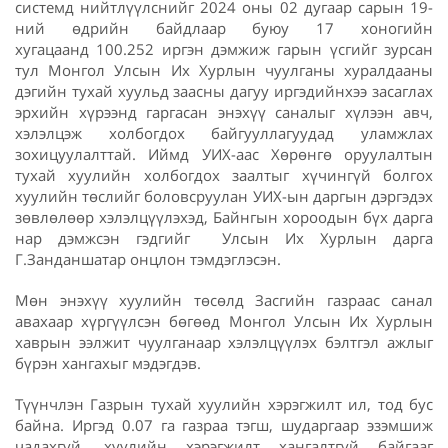
системд нийтлүүлснийг 2024 оны 02 дугаар сарын 19-
ний өдрийн байдлаар буюу 17 хоногийн
хугацаанд 100.252 иргэн дэмжиж гарын үсгийг зурсан
тул Монгол Улсын Их Хурлын чуулганы хуралдааны
дэгийн тухай хуульд заасны дагуу иргэдийнхээ засаглах
эрхийн хүрээнд гаргасан энэхүү саналыг хүлээн авч,
хэлэлцэж холбогдох байгууллагуудад уламжлах
зохицуулалттай. Иймд УИХ-аас Хөрөнгө оруулалтын
тухай хуулийн холбогдох заалтыг хүчингүй болгох
хуулийн төслийг боловсруулан УИХ-ын даргын дэргэдэх
зөвлөлөөр хэлэлцүүлэхэд, Байнгын хороодын бүх дарга
нар дэмжсэн гэдгийг Улсын Их Хурлын дарга
Г.Занданшатар онцлон тэмдэглэсэн.
Мөн энэхүү хуулийн төсөлд Засгийн газраас санал
авахаар хүргүүлсэн бөгөөд Монгол Улсын Их Хурлын
хаврын ээлжит чуулганаар хэлэлцүүлэх бэлтгэл ажлыг
бүрэн хангахыг мэдэгдэв.
Түүнчлэн Газрын тухай хуулийн хэрэгжилт ил, тод бус
байна. Иргэд 0.07 га газраа тэгш, шударгаар эзэмшиж
чадахгүй, хуулийн хэрэгжилт хангалтгүй байгааг