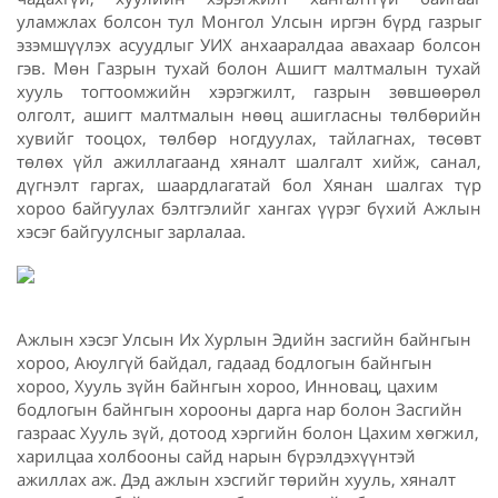
уламжлах болсон тул Монгол Улсын иргэн бүрд газрыг
эзэмшүүлэх асуудлыг УИХ анхааралдаа авахаар болсон
гэв. Мөн Газрын тухай болон Ашигт малтмалын тухай
хууль тогтоомжийн хэрэгжилт, газрын зөвшөөрөл
олголт, ашигт малтмалын нөөц ашигласны төлбөрийн
хувийг тооцох, төлбөр ногдуулах, тайлагнах, төсөвт
төлөх үйл ажиллагаанд хяналт шалгалт хийж, санал,
дүгнэлт гаргах, шаардлагатай бол Хянан шалгах түр
хороо байгуулах бэлтгэлийг хангах үүрэг бүхий Ажлын
хэсэг байгуулсныг зарлалаа.
Ажлын хэсэг Улсын Их Хурлын Эдийн засгийн байнгын
хороо, Аюулгүй байдал, гадаад бодлогын байнгын
хороо, Хууль зүйн байнгын хороо, Инновац, цахим
бодлогын байнгын хорооны дарга нар болон Засгийн
газраас Хууль зүй, дотоод хэргийн болон Цахим хөгжил,
харилцаа холбооны сайд нарын бүрэлдэхүүнтэй
ажиллах аж. Дэд ажлын хэсгийг төрийн хууль, хяналт