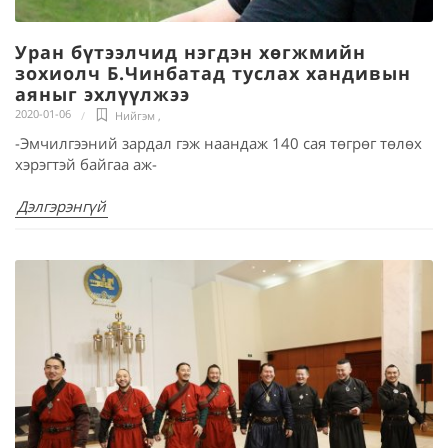
Уран бүтээлчид нэгдэн хөгжмийн
зохиолч Б.Чинбатад туслах хандивын
аяныг эхлүүлжээ
2020-01-06
Нийгэм
,
-Эмчилгээний зардал гэж наандаж 140 сая төгрөг төлөх
хэрэгтэй байгаа аж-
Дэлгэрэнгүй