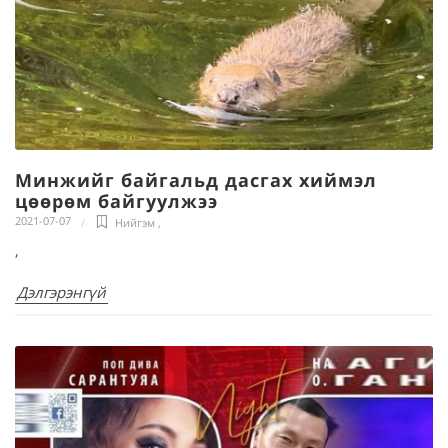
Минжийг байгальд дасгах хиймэл
цөөрөм байгуулжээ
2021-07-07
Нийгэм
,
,
Дэлгэрэнгүй