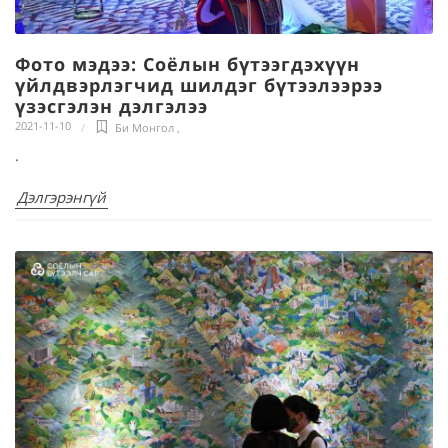
Фото мэдээ: Соёлын бүтээгдэхүүн
үйлдвэрлэгчид шилдэг бүтээлээрээ
үзэсгэлэн дэлгэлээ
2021-11-10
Би Монгол
,
.
Дэлгэрэнгүй