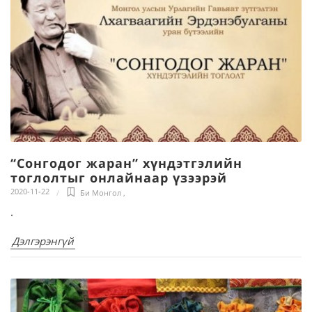
“Сонгодог жаран” хүндэтгэлийн
тоглолтыг онлайнаар үзээрэй
2020-11-22
Би Монгол
,
.
Дэлгэрэнгүй