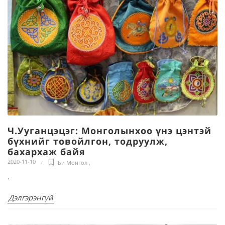
Ч.Ууганцэцэг: Монголынхоо үнэ цэнтэй
бүхнийг товойлгон, тодруулж,
бахархаж байя
2020-11-10
Би Монгол
,
.
Дэлгэрэнгүй