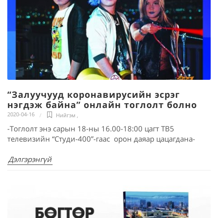
“Залуучууд коронавирусийн эсрэг
нэгдэж байна” онлайн тоглолт болно
2020-04-16
Нийгэм
,
-Тоглолт энэ сарын 18-ны 16.00-18:00 цагт ТВ5
телевизийн “Студи-400”-гаас орон даяар цацагдана-
Дэлгэрэнгүй