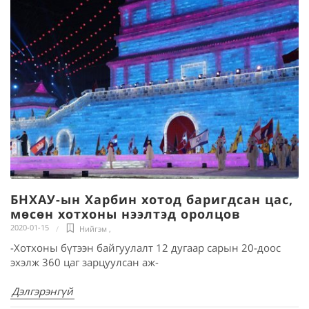
БНХАУ-ын Харбин хотод баригдсан цас,
мөсөн хотхоны нээлтэд оролцов
2020-01-15
Нийгэм
,
-Хотхоны бүтээн байгуулалт 12 дугаар сарын 20-доос
эхэлж 360 цаг зарцуулсан аж-
Дэлгэрэнгүй