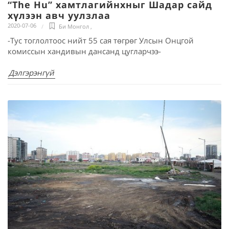
“The Hu” хамтлагийнхныг Шадар сайд
хүлээн авч уулзлаа
2020-07-06
Би Монгол
,
-Тус тоглолтоос нийт 55 сая төгрөг Улсын Онцгой
комиссын хандивын дансанд цугларчээ-
Дэлгэрэнгүй