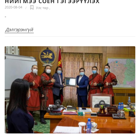
НИЙГМЭЭ СОЁН ГЭГЭЭРҮҮЛЭХ
2020-08-04
Улс төр
,
-
Дэлгэрэнгүй