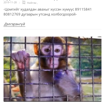
2019-11-28
Нийгэм
,
-Цомгийг худалдан авахыг хүссэн хүмүүс 89115841
80812769 дугаарын утсанд холбогдоорой-
Дэлгэрэнгүй