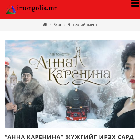
Блог
Энтертайнмент
“АННА КАРЕНИНА” ЖҮЖГИЙГ ИРЭХ САРД