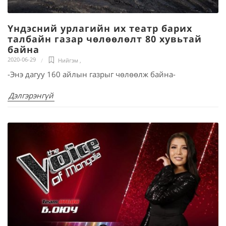
Үндэсний урлагийн их театр барих
талбайн газар чөлөөлөлт 80 хувьтай
байна
2020-06-29
Нийгэм
,
-Энэ дагуу 160 айлын газрыг чөлөөлж байна-
Дэлгэрэнгүй