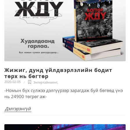
Жижиг, дунд үйлдвэрлэлийн бодит
төрх нь бөгтөр
2020-02-05
Энтертайнмент
,
-Номын бүх сүлжээ дэлгүүрээр зарагдаж буй бөгөөд үнэ
нь 24900 төгрөг аж-
Дэлгэрэнгүй