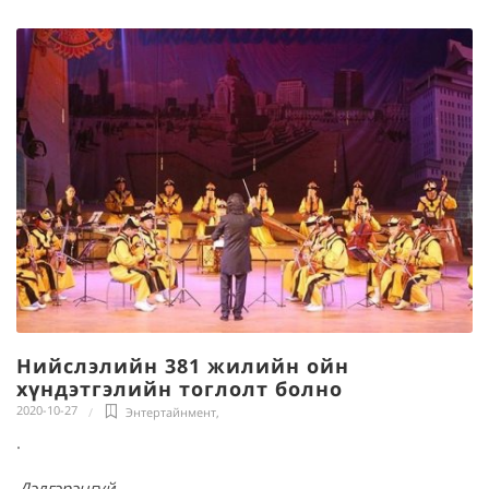
Нийслэлийн 381 жилийн ойн
хүндэтгэлийн тоглолт болно
2020-10-27
Энтертайнмент
,
.
Дэлгэрэнгүй