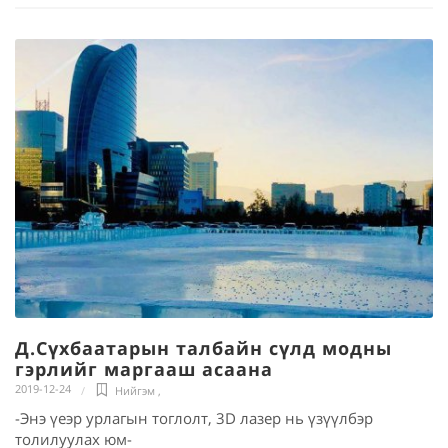
Д.Сүхбаатарын талбайн сүлд модны
гэрлийг маргааш асаана
2019-12-24
Нийгэм
,
-Энэ үеэр урлагын тоглолт, 3D лазер нь үзүүлбэр
толилуулах юм-