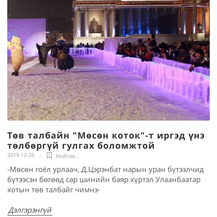
Төв талбайн "Мөсөн коток"-т иргэд үнэ
төлбөргүй гулгах боломжтой
2019-12-26
Нийгэм
,
-Мөсөн гоёл урлаач, Д.Цэрэнбат нарын уран бүтээлчид
бүтээсэн бөгөөд сар шинийн баяр хүртэл Улаанбаатар
хотын төв талбайг чимнэ-
Дэлгэрэнгүй