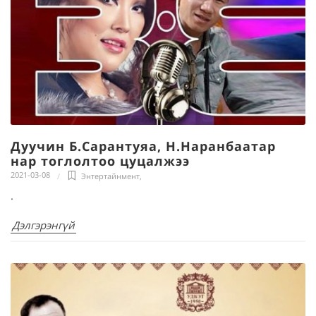
Дуучин Б.Сарантуяа, Н.Наранбаатар
нар тоглолтоо цуцалжээ
2021-03-08
Энтертайнмент
,
.
Дэлгэрэнгүй