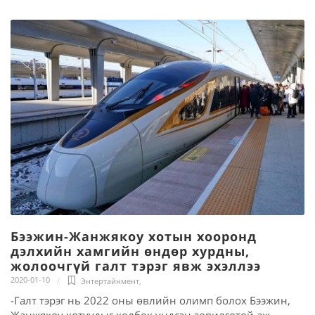
Бээжин-Жанжякоу хотын хооронд
дэлхийн хамгийн өндөр хурдны,
жолоочгүй галт тэрэг явж эхэллээ
2020-01-10
Энтертайнмент
,
-Галт тэрэг нь 2022 оны өвлийн олимп болох Бээжин,