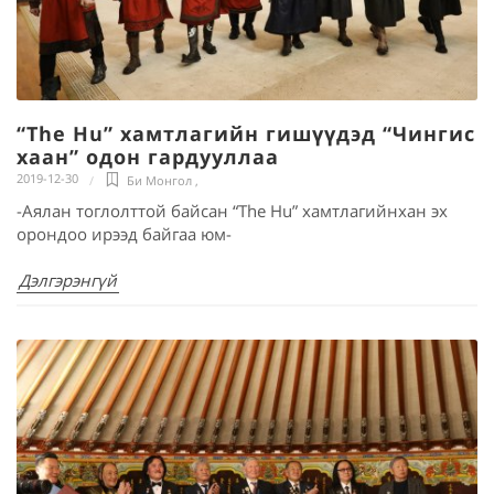
“The Hu” хамтлагийн гишүүдэд “Чингис
хаан” одон гардууллаа
2019-12-30
Би Монгол
,
-Аялан тоглолттой байсан “The Hu” хамтлагийнхан эх
орондоо ирээд байгаа юм-
Дэлгэрэнгүй