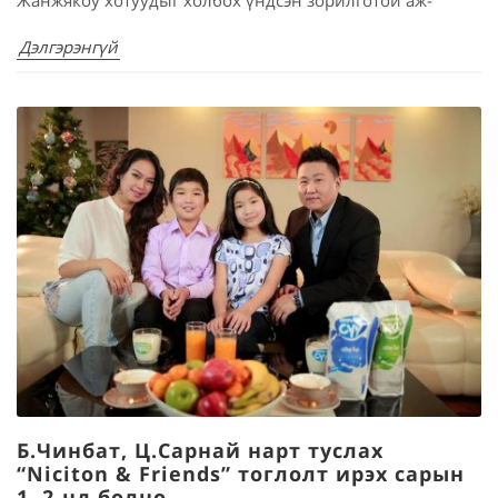
Жанжякоу хотуудыг холбох үндсэн зорилготой аж-
Дэлгэрэнгүй
Б.Чинбат, Ц.Сарнай нарт туслах
“Niciton & Friends” тоглолт ирэх сарын
1, 2-нд болно