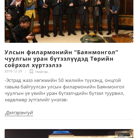
Улсын филармонийн “Баянмонгол”
чуулгын уран бүтээлүүдэд Төрийн
соёрхол хүртээлээ
2019-12-29
Нийгэм
,
-Эстрад жазз хөгжмийн 50 жилийн түүхэнд, онцгой
гавьяа байгуулсан улсын филармонийн Баянмонгол
чуулгын үе үеийн уран бүтээлчдийн бүтээл туурвил,
хөдөлмөр зүтгэлийг үнэлэв-
Дэлгэрэнгүй