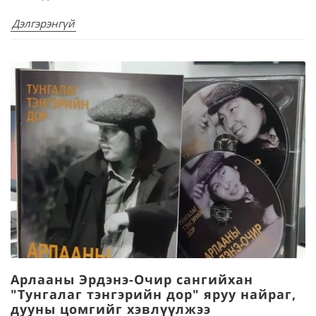
Дэлгэрэнгүй
Арлааны Эрдэнэ-Очир сангийхан
"Тунгалаг тэнгэрийн дор" яруу найраг,
дууны цомгийг хэвлүүлжээ