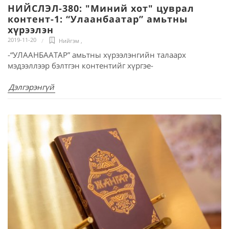
НИЙСЛЭЛ-380: "Миний хот" цуврал
контент-1: “Улаанбаатар” амьтны
хүрээлэн
2019-11-20
Нийгэм
,
-“УЛААНБААТАР” амьтны хүрээлэнгийн талаарх
мэдээллээр бэлтгэн контентийг хүргэе-
Дэлгэрэнгүй