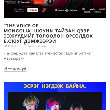
“THE VOICE OF
MONGOLIA” ШОУНЫ ТАЙЗАН ДЭЭР
ЭЭЖҮҮДИЙГ ТӨЛӨӨЛӨН ӨРСӨЛДӨХ
Б.ОЮУГ ДЭМЖЭЭРЭЙ
2020-06-13
Энтертайнмент
,
-Та хоёр удаа саналаа өгөх ёстой гэдгийг битгий
мартаарай-
Дэлгэрэнгүй