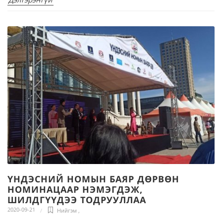
ҮНДЭСНИЙ НОМЫН БАЯР ДӨРВӨН
НОМИНАЦААР НЭМЭГДЭЖ,
ШИЛДГҮҮДЭЭ ТОДРУУЛЛАА
2020-09-21
Нийгэм
,