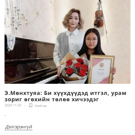
Э.Мөнхтуяа: Би хүүхдүүдэд итгэл, урам
зориг өгөхийн төлөө хичээдэг
2020-11-02
Нийгэм
,
.
Дэлгэрэнгүй