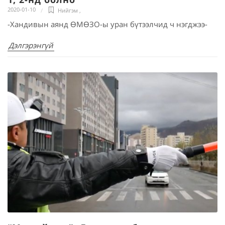
2020-01-10
Нийгэм
,
-Хандивын аянд ӨМӨЗО-ы уран бүтээлчид ч нэгджээ-
Дэлгэрэнгүй