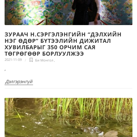
ЗУРААЧ Н.СЭРГЭЛЭНГИЙН “ДЭЛХИЙН
НЭГ ӨДӨР” БҮТЭЭЛИЙН ДИЖИТАЛ
ХУВИЛБАРЫГ 350 ОРЧИМ САЯ
ТӨГРӨГӨӨР БОРЛУУЛЖЭЭ
2021-11-09
Би Монгол
,
,
Дэлгэрэнгүй