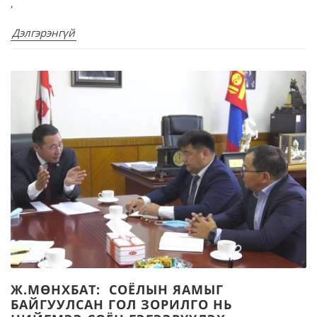
,
Дэлгэрэнгүй
Ж.МӨНХБАТ: СОЁЛЫН ЯАМЫГ
БАЙГУУЛСАН ГОЛ ЗОРИЛГО НЬ