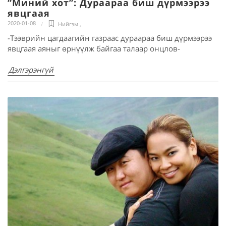
“Миний хот”: Дураараа биш дүрмээрээ
явцгаая
2020-01-08
Нийгэм
,
-Тээврийн цагдаагийн газраас дураараа биш дүрмээрээ
явцгаая аяныг өрнүүлж байгаа талаар онцлов-
Дэлгэрэнгүй