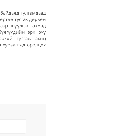
 байдалд тулгамдаад
өртөө тусгах дөрвөн
аар шүүлгэх, ахмад
бүлгүүдийн эрх рүү
рхой тусгаж ахиц
л хураалтад оролцох
.