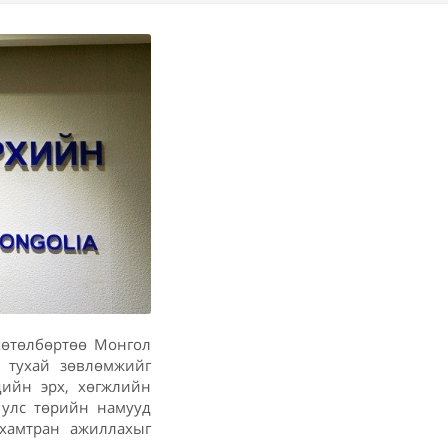
хөтөлбөртөө Монгол
х тухай зөвлөмжийг
дийн эрх, хөгжлийн
 улс төрийн намууд
 хамтран ажиллахыг