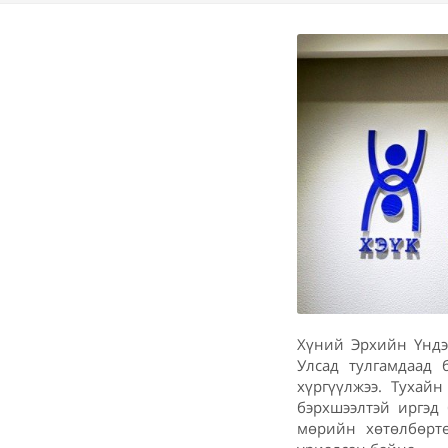
Хүний Эрхийн Үндэ
Улсад тулгамдаад 
хүргүүлжээ. Тухай
бэрхшээлтэй иргэд
мөрийн хөтөлбөртө