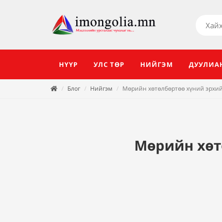
НҮҮР
УЛС ТӨР
НИЙГЭМ
ДУУЛИА
Блог
Нийгэм
Мөрийн хөтөлбөртөө хүний эрхий
Мөрийн хөт