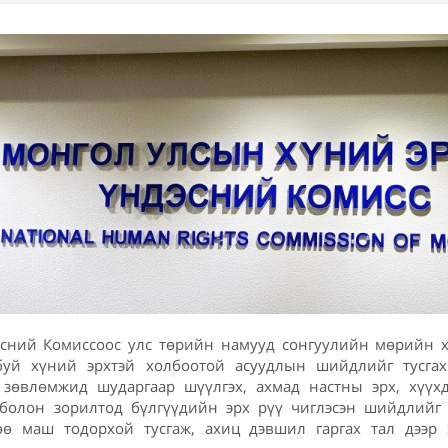
сний Комиссоос улс төрийн намууд сонгуулийн мөрийн 
буй хүний эрхтэй холбоотой асуудлын шийдлийг тусга
н зөвлөмжид шударгаар шүүлгэх, ахмад настны эрх, хүүх
 болон зорилтод бүлгүүдийн эрх рүү чиглэсэн шийдлийг
ө маш тодорхой тусгаж, ахиц дэвшил гаргах тал дээр