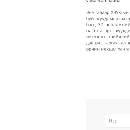
уриалсан байна.
Энэ талаар ХЭҮК-ын
буй асуудлыг хэрхэ
багц 37 зөвлөмжий
настны эрх, хүүхд
чиглэсэн шийдли
дэвшил гаргах тал 
орчин нөхцөл ханга