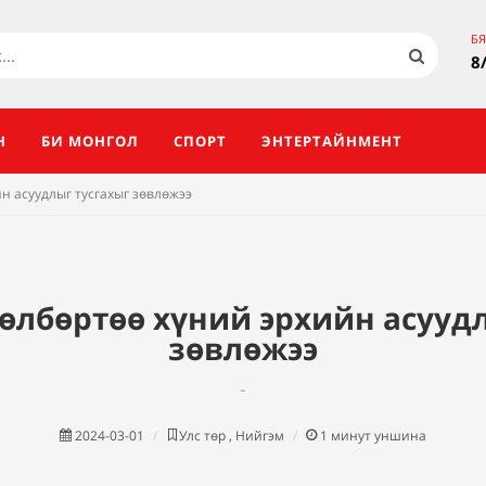
Б
8
Н
БИ МОНГОЛ
СПОРТ
ЭНТЕРТАЙНМЕНТ
н асуудлыг тусгахыг зөвлөжээ
өлбөртөө хүний эрхийн асуудл
зөвлөжээ
-
2024-03-01
Улс төр , Нийгэм
1
минут уншина