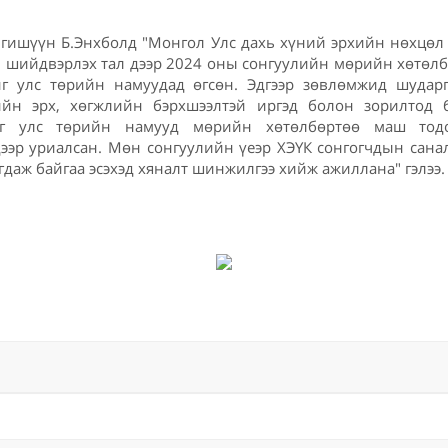
 гишүүн Б.Энхболд "Монгол Улс дахь хүний эрхийн нөхцөл
н шийдвэрлэх тал дээр 2024 оны сонгуулийн мөрийн хөтөлб
г улс төрийн намуудад өгсөн. Эдгээр зөвлөмжид шударг
ийн эрх, хөгжлийн бэрхшээлтэй иргэд болон зорилтод 
йг улс төрийн намууд мөрийн хөтөлбөртөө маш тодо
дээр уриалсан. Мөн сонгуулийн үеэр ХЭҮК сонгогчдын сана
гдаж байгаа эсэхэд хяналт шинжилгээ хийж ажиллана" гэлээ