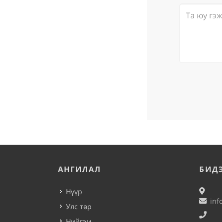
АНГИЛАЛ
БИД
Нүүр
inf
Улс төр
Нийгэм