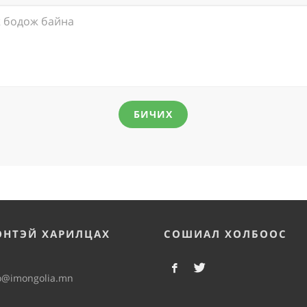
БИЧИХ
ЭНТЭЙ ХАРИЛЦАХ
СОШИАЛ ХОЛБООС
o@imongolia.mn