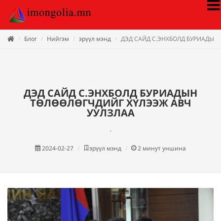
Блог
Нийгэм
эрүүл мэнд
ДЭД САЙД С.ЭНХБОЛД БУРИАДЫН
ДЭД САЙД С.ЭНХБОЛД БУРИАДЫН
ТӨЛӨӨЛӨГЧДИЙГ ХҮЛЭЭЖ АВЧ
УУЛЗЛАА
,
2024-02-27
эрүүл мэнд
2
минут уншина