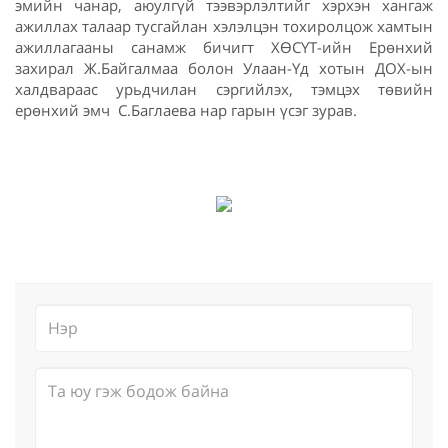
эмийн чанар, аюулгүй тээвэрлэлтийг хэрхэн хангаж
ажиллах талаар тусгайлан хэлэлцэн тохиролцож хамтын
ажиллагааны санамж бичигт ХӨСҮТ-ийн Ерөнхий
захирал Ж.Байгалмаа болон Улаан-Үд хотын ДОХ-ын
халдвараас урьдчилан сэргийлэх, тэмцэх төвийн
ерөнхий эмч С.Баглаева нар гарын үсэг зурав.