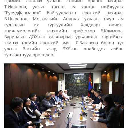
Цөмийн анагаах ухааны төвийн орлогч захирал
Т.Иванова, улсын төсөвт эм ханган нийлүүлэх
“Бурядфармация” байгууллагын ерөнхий захирал
Б.Цыренов, Москвагийн Анагаах ухааан, нүүр ам
судлалын их сургуулийн Халдварт өвчин,
эпидемиологийн тэнхмийн профессор Е.Климова,
Буриадын ДОХ-ын халдвараас урьдчилан сэргийлэх,
тэмцэх төвийн ерөнхий эмч С.Баглаева болон тус
улсын Засгийн газар, ЭХЯ-ны холбогдох албан
тушаалтнууд оролцлоо.