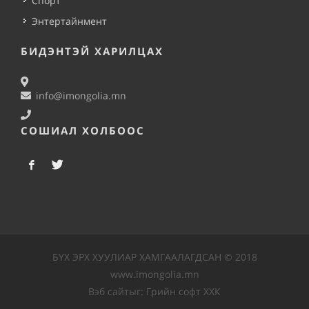
Спорт
Энтертайнмент
БИДЭНТЭЙ ХАРИЛЦАХ
info@imongolia.mn
СОШИАЛ ХОЛБООС
БҮХ ЭРХ ХУУЛИАР ХАМГААЛАГДСАН © 2018
www.imongolia.mn
Вэб сайт
ыг:
Грийн софт ХХК