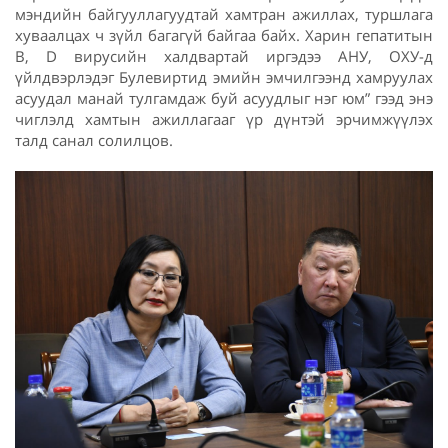
мэндийн байгууллагуудтай хамтран ажиллах, туршлага
хуваалцах ч зүйл багагүй байгаа байх. Харин гепатитын
В, D вирусийн халдвартай иргэдээ АНУ, ОХУ-д
үйлдвэрлэдэг Булевиртид эмийн эмчилгээнд хамруулах
асуудал манай тулгамдаж буй асуудлыг нэг юм” гээд энэ
чиглэлд хамтын ажиллагааг үр дүнтэй эрчимжүүлэх
талд санал солилцов.