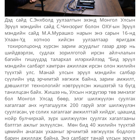
Дэд сайд С.Энхболд уулзалтын эхэнд Монгол Улсын
Эрүүл мэндийн сайд С.Чинзориг болон ОХУ-ын Эрүүл
мэндийн сайд М.А.Мурашко нарын энэ сарын 16-нд
Улаан-Үд хотноо хийсэн уулзалтаар яригдаж
тохиролцоонд хүрсэн зарим асуудлыг газар дээр нь
шийдвэрлэх, судлах зорилготой ирсэн айлчлалын
багийн гишүүдэд талархал илэрхийлээд “Бид эрүүл
мэндийн салбарт хамтран ажиллаж ирсэн олон жилийн
түүхтэй улс. Манай улсын эрүүл мэндийн салбар
сүүлийн үед эрчимтэй хөгжиж байна, зарим амжилт,
дэвшилтэт технологийг нэвтрүүлсэн жишээтэй та бүгд
танилцсан байх. Жишээ нь, Улсын нэгдүгээр төв эмнэлэг
бол Монгол Улсад бөөр, элэг шилжүүлэн суулгах
хагалгааг анх нутагшуулж 200 гаруй элэг шилжүүлэн
суулгасан, үе солих хагалгааг амжилттай хийдэг, цаашид
нойр булчирхай, зүрх шилжүүлэн суулгах хагалгааны
бэлтгэл ажлыг эхлүүлсэн. Мөн бид 40 жилийн түүхтэй
цөмийн анагаах ухааныг эрчимтэй хөгжүүлэх бодлого
барин ажиллаж байна. Энэ салбарт танай улсын эрүүл