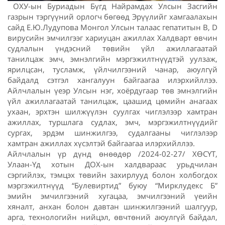
ОХУ-ын Буриадын Бүгд Найрамдах Улсын Засгийн
газрын тэргүүний орлогч бөгөөд Эрүүлийг хамгаалахын
сайд Е.Ю.Лудупова Монгол Улсын талаас гепатитын B, D
вирусийн эмчилгээг хариуцан ажиллах Халдварт өвчин
судлалын үндэсний төвийн үйл ажиллагаатай
танилцаж эмч, эмнэлгийн мэргэжилтнүүдтэй уулзаж,
ярилцсан, тусламж, үйлчилгээний чанар, аюулгүй
байдалд сэтгэл хангалуун байгаагаа илэрхийллээ.
Айлчлалын үеэр Улсын нэг, хоёрдугаар төв эмнэлгийн
үйл ажиллагаатай танилцаж, цаашид цөмийн анагаах
ухаан, эрхтэн шилжүүлэн суулгах чиглэлээр хамтран
ажиллах, туршлага судлах, эмч, мэргэжилтнүүдийг
сургах, эрдэм шинжилгээ, судалгааны чиглэлээр
хамтран ажиллах хүсэлтэй байгаагаа илэрхийллээ.
Айлчлалын үр дүнд өнөөдөр /2024-02-27/ ХӨСҮТ,
Улаан-Үд хотын ДОХ-ын халдвараас урьдчилан
сэргийлэх, тэмцэх төвийн захирлууд болон холбогдох
мэргэжилтнүүд “Булевиртид” буюу “Мирклудекс Б”
эмийн эмчилгээний хугацаа, эмчилгээний үеийн
хяналт, анхан болон давтан шинжилгээний шалгуур,
арга, технологийн нийцэл, өвчтөний аюулгүй байдал,