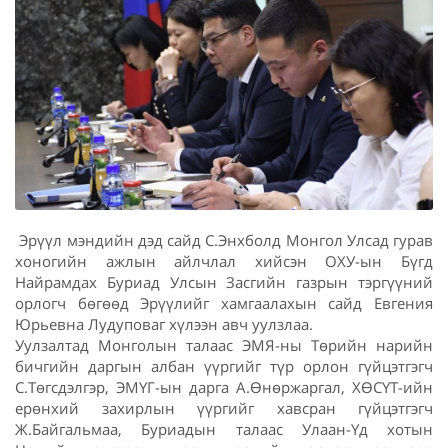
Эрүүл мэндийн дэд сайд С.Энхболд Монгол Улсад гурав
хоногийн ажлын айлчлал хийсэн ОХУ-ын Бүгд
Найрамдах Буриад Улсын Засгийн газрын тэргүүний
орлогч бөгөөд Эрүүлийг хамгаалахын сайд Евгения
Юрьевна Лудуповаг хүлээн авч уулзлаа.
Уулзалтад Монголын талаас ЭМЯ-ны Төрийн нарийн
бичгийн даргын албан үүргийг түр орлон гүйцэтгэгч
С.Төгсдэлгэр, ЭМҮГ-ын дарга А.Өнөржаргал, ХӨСҮТ-ийн
ерөнхий захирлын үүргийг хавсран гүйцэтгэгч
Ж.Байгальмаа, Буриадын талаас Улаан-Үд хотын