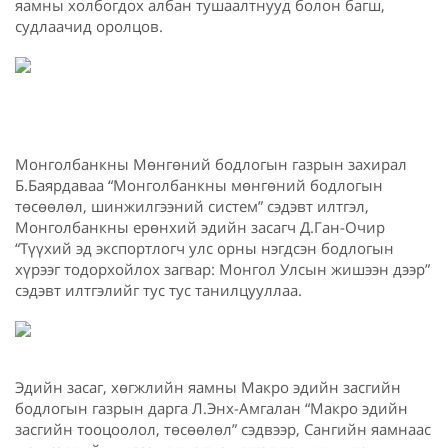
яамны холбогдох албан тушаалтнууд болон багш,
судлаачид оролцов.
Монголбанкны Мөнгөний бодлогын газрын захирал
Б.Баярдаваа “Монголбанкны мөнгөний бодлогын
төсөөлөл, шинжилгээний систем” сэдэвт илтгэл,
Монголбанкны ерөнхий эдийн засагч Д.Ган-Очир
“ Түүхий эд экспортлогч улс орны нэгдсэн бодлогын
хүрээг тодорхойлох загвар: Монгол Улсын жишээн дээр”
сэдэвт илтгэлийг тус тус танилцууллаа.
Эдийн засаг, хөгжлийн яамны Макро эдийн засгийн
бодлогын газрын дарга Л.Энх-Амгалан “Макро эдийн
засгийн тооцоолол, төсөөлөл” сэдвээр, Сангийн яамнаас