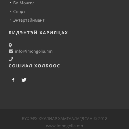
Би Монгол
Спорт
Энтертайнмент
БИДЭНТЭЙ ХАРИЛЦАХ
info@imongolia.mn
СОШИАЛ ХОЛБООС
БҮХ ЭРХ ХУУЛИАР ХАМГААЛАГДСАН © 2018
www.imongolia.mn