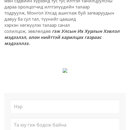
мөн сэдвийн хүрээнд тус тус илтгэл танилцуулсны
дараа оролцогчид илтгэлүүдийн талаар
тодруулж, Монгол Улсад ашиглаж буй загваруудын
давуу ба сул тал, түүнийг цаашид
хэрхэн хөгжүүлэх талаар санал
солилцож, зөвлөлдөв
гэж Улсын Их Хурлын Хэвлэл
мэдээлэл, олон нийттэй харилцах газраас
мэдээллээ.