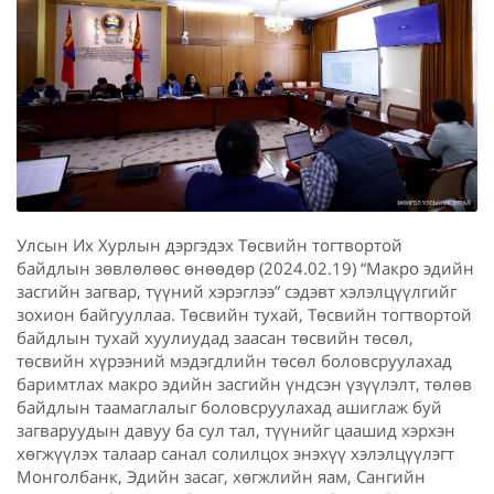
Улсын Их Хурлын дэргэдэх Төсвийн тогтвортой
байдлын зөвлөлөөс өнөөдөр (2024.02.19) “Макро эдийн
засгийн загвар, түүний хэрэглээ” сэдэвт хэлэлцүүлгийг
зохион байгууллаа. Төсвийн тухай, Төсвийн тогтвортой
байдлын тухай хуулиудад заасан төсвийн төсөл,
төсвийн хүрээний мэдэгдлийн төсөл боловсруулахад
баримтлах макро эдийн засгийн үндсэн үзүүлэлт, төлөв
байдлын таамаглалыг боловсруулахад ашиглаж буй
загваруудын давуу ба сул тал, түүнийг цаашид хэрхэн
хөгжүүлэх талаар санал солилцох энэхүү хэлэлцүүлэгт
Монголбанк, Эдийн засаг, хөгжлийн яам, Сангийн