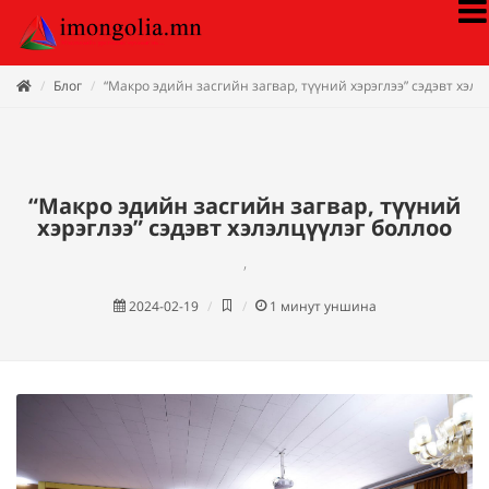
Блог
“Макро эдийн засгийн загвар, түүний хэрэглээ” сэдэвт хэлэ
“Макро эдийн засгийн загвар, түүний
хэрэглээ” сэдэвт хэлэлцүүлэг боллоо
,
2024-02-19
1
минут уншина