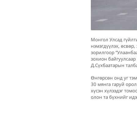
Монгол Улсад гүйлти
нэмэгдүүлэх, өсвөр
зорилгоор “Улаанба
зохион байгуулсаар 
Д.Сүхбаатарын талб
Өнгөрсөн онд уг тэм
30 мянга гаруй оро
хүсэн хүлээдэг томо
олон та бүхнийг ид