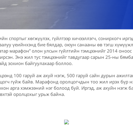
йн спортыг хөгжүүлэх, гүйлтээр хичээллэгч, сонирхогч иргэ
, залуу үеийнхэнд бие бялдар, оюун санааны өв тэгш хүмүүж
атар марафон” олон улсын гүйлтийн тэмцээнийг 2014 оноос
ирсэн. Энэ жил тус тэмцээнийг тавдугаар сарын 25-ны бямба
айд зохион байгуулахаар боллоо.
цээнд 100 гаруй аж ахуй нэгж, 500 гаруй сайн дурын ажилт
лцогч гүйж байв. Марафонд оролцогчдын тоо жил ирэх бүр н
охон арга хэмжээний нэг болоод буй. Иргэд, аж ахуйн нэгж б
эвхтэй оролцохыг урьж байна.