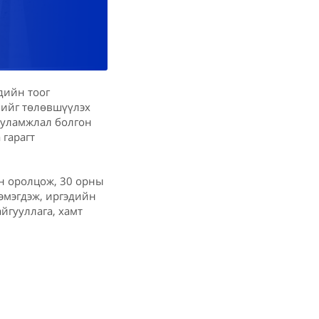
дийн тоог
лийг төлөвшүүлэх
 уламжлал болгон
 гарагт
ан оролцож, 30 орны
эмэгдэж, иргэдийн
айгууллага, хамт