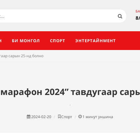
Б
8
Н
БИ МОНГОЛ
СПОРТ
ЭНТЕРТАЙНМЕНТ
гаар сарын 25-нд болно
марафон 2024” тавдугаар сары
.
2024-02-20
Спорт
1
минут уншина