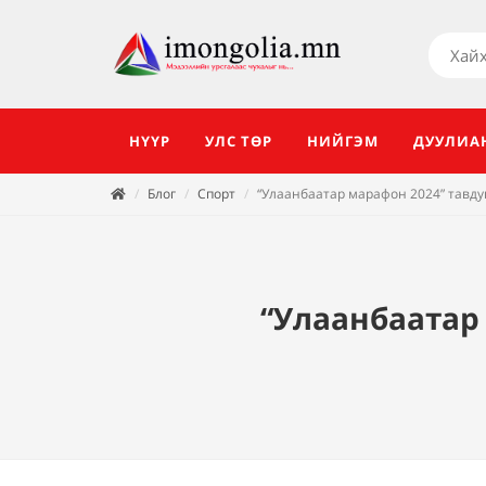
НҮҮР
УЛС ТӨР
НИЙГЭМ
ДУУЛИА
Блог
Спорт
“Улаанбаатар марафон 2024” тавду
“Улаанбаатар 