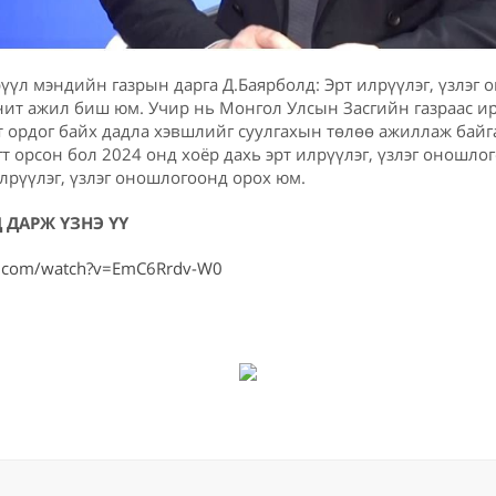
үл мэндийн газрын дарга Д.Баярболд: Эрт илрүүлэг, үзлэг о
нит ажил биш юм. Учир нь Монгол Улсын Засгийн газраас ир
т ордог байх дадла хэвшлийг суулгахын төлөө ажиллаж байг
т орсон бол 2024 онд хоёр дахь эрт илрүүлэг, үзлэг оношлог
лрүүлэг, үзлэг оношлогоонд орох юм.
 ДАРЖ ҮЗНЭ ҮҮ
e.com/watch?v=EmC6Rrdv-W0