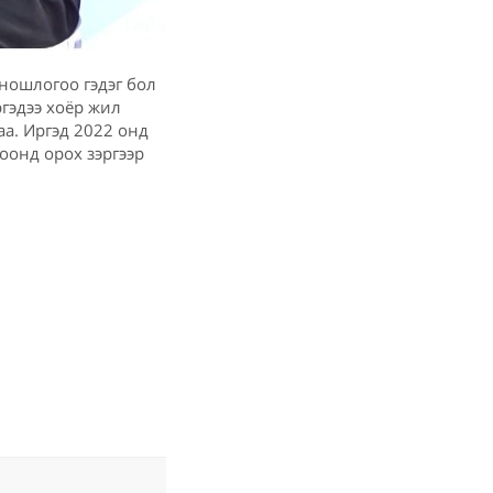
ношлогоо гэдэг бол
гэдээ хоёр жил
аа. Иргэд 2022 онд
оонд орох зэргээр