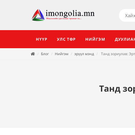
НҮҮР
УЛС ТӨР
НИЙГЭМ
ДУУЛИА
Блог
Нийгэм
эрүүл мэнд
Танд зориулав: Эрт
Танд зо