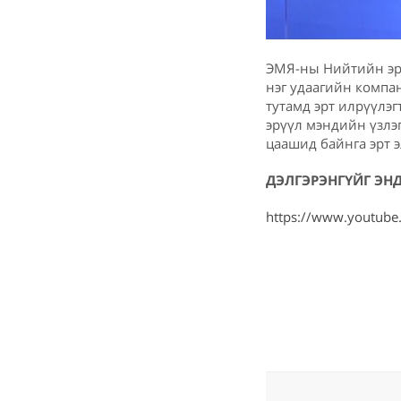
ЭМЯ-ны Нийтийн эрү
нэг удаагийн компа
тутамд эрт илрүүлэг
эрүүл мэндийн үзлэг
цаашид байнга эрт э
ДЭЛГЭРЭНГҮЙГ ЭНД
https://www.youtub