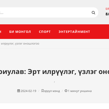
Б
8
Н
БИ МОНГОЛ
СПОРТ
ЭНТЕРТАЙНМЕНТ
 илрүүлэг, үзлэг оношлогоо
риулав: Эрт илрүүлэг, үзлэг о
,
2024-02-19
эрүүл мэнд
1
минут уншина