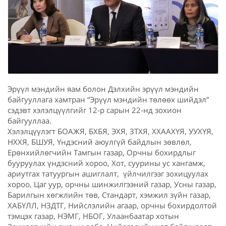
Эрүүл мэндийн яам болон Дэлхийн эрүүл мэндийн
байгууллага хамтран “Эрүүл мэндийн төлөөх шийдэл”
сэдэвт хэлэлцүүлгийг 12-р сарын 22-нд зохион
байгууллаа.
Хэлэлцүүлэгт БОАЖЯ, БХБЯ, ЭХЯ, ЗТХЯ, ХХААХҮЯ, УУХҮЯ,
НХХЯ, БШУЯ, Үндэсний аюулгүй байдлын зөвлөл,
Ерөнхийлөгчийн Тамгын газар, Орчны бохирдлыг
бууруулах үндэсний хороо, Хот, суурины ус хангамж,
ариутгах татуургын ашиглалт, үйлчилгээг зохицуулах
хороо, Цаг уур, орчны шинжилгээний газар, Усны газар,
Барилгын хөгжлийн төв, Стандарт, хэмжил зүйн газар,
ХАБҮЛЛ, НЗДТГ, Нийслэлийн агаар, орчны бохирдолтой
тэмцэх газар, НЭМГ, НБОГ, Улаанбаатар хотын