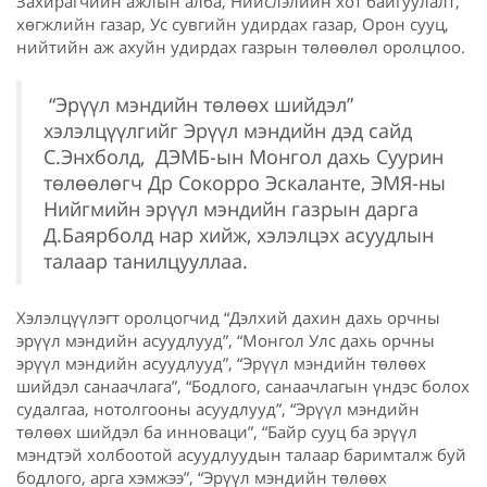
Захирагчийн ажлын алба, Нийслэлийн хот байгуулалт,
хөгжлийн газар, Ус сувгийн удирдах газар, Орон сууц,
нийтийн аж ахуйн удирдах газрын төлөөлөл оролцлоо.
“Эрүүл мэндийн төлөөх шийдэл”
хэлэлцүүлгийг Эрүүл мэндийн дэд сайд
С.Энхболд, ДЭМБ-ын Монгол дахь Суурин
төлөөлөгч Др Сокорро Эскаланте, ЭМЯ-ны
Нийгмийн эрүүл мэндийн газрын дарга
Д.Баярболд нар хийж, хэлэлцэх асуудлын
талаар танилцууллаа.
Хэлэлцүүлэгт оролцогчид “Дэлхий дахин дахь орчны
эрүүл мэндийн асуудлууд”, “Монгол Улс дахь орчны
эрүүл мэндийн асуудлууд”, “Эрүүл мэндийн төлөөх
шийдэл санаачлага”, “Бодлого, санаачлагын үндэс болох
судалгаа, нотолгооны асуудлууд”, “Эрүүл мэндийн
төлөөх шийдэл ба инноваци”, “Байр сууц ба эрүүл
мэндтэй холбоотой асуудлуудын талаар баримталж буй
бодлого, арга хэмжээ”, “Эрүүл мэндийн төлөөх