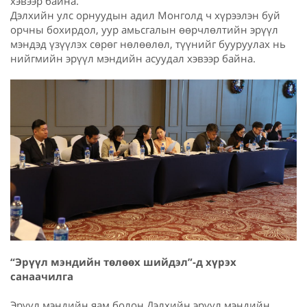
хэвээр байна.
Дэлхийн улс орнуудын адил Монголд ч хүрээлэн буй
орчны бохирдол, уур амьсгалын өөрчлөлтийн эрүүл
мэндэд үзүүлэх сөрөг нөлөөлөл, түүнийг бууруулах нь
нийгмийн эрүүл мэндийн асуудал хэвээр байна.
“Эрүүл мэндийн төлөөх шийдэл”-д хүрэх
санаачилга
Эрүүл мэндийн яам болон Дэлхийн эрүүл мэндийн