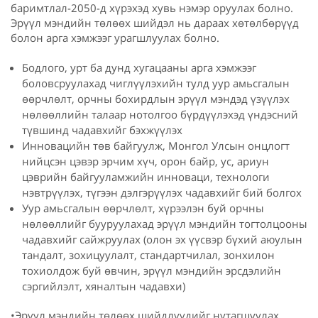
баримтлал-2050-д хүрэхэд хувь нэмэр оруулах болно.
Эрүүл мэндийн төлөөх шийдэл нь дараах хөтөлбөрүүд
болон арга хэмжээг урагшлуулах болно.
Бодлого, урт ба дунд хугацааны арга хэмжээг
боловсруулахад чиглүүлэхийн тулд уур амьсгалын
өөрчлөлт, орчны бохирдлын эрүүл мэндэд үзүүлэх
нөлөөллийн талаар нотолгоо бүрдүүлэхэд үндэсний
түвшинд чадавхийг бэхжүүлэх
Инновацийн төв байгуулж, Монгол Улсын онцлогт
нийцсэн цэвэр эрчим хүч, орон байр, ус, ариун
цэврийн байгууламжийн инноваци, технологи
нэвтрүүлэх, түгээн дэлгэрүүлэх чадавхийг бий болгох
Уур амьсгалын өөрчлөлт, хүрээлэн буй орчны
нөлөөллийг бууруулахад эрүүл мэндийн тогтолцооны
чадавхийг сайжруулах (олон эх үүсвэр бүхий аюулын
тандалт, зохицуулалт, стандартчилал, зонхилон
тохиолдож буй өвчин, эрүүл мэндийн эрсдэлийн
сэргийлэлт, хяналтын чадавхи)
•Эрүүл мэндийн төлөөх шийдлүүдийг нутагшуулах,