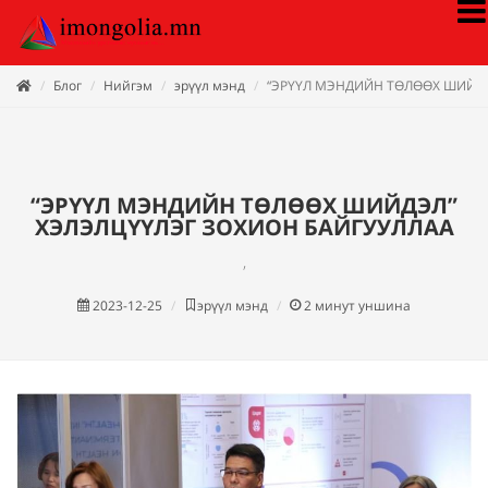
Блог
Нийгэм
эрүүл мэнд
“ЭРҮҮЛ МЭНДИЙН ТӨЛӨӨХ ШИЙДЭ
“ЭРҮҮЛ МЭНДИЙН ТӨЛӨӨХ ШИЙДЭЛ”
ХЭЛЭЛЦҮҮЛЭГ ЗОХИОН БАЙГУУЛЛАА
,
2023-12-25
эрүүл мэнд
2
минут уншина