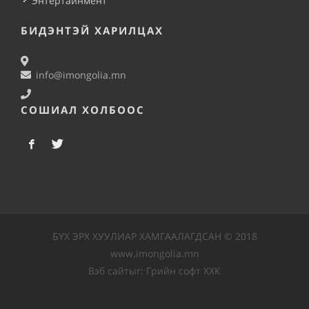
Энтертайнмент
БИДЭНТЭЙ ХАРИЛЦАХ
info@imongolia.mn
СОШИАЛ ХОЛБООС
БҮХ ЭРХ ХУУЛИАР ХАМГААЛАГДСАН © 2018
www.imongolia.mn
Вэб сайт
ыг:
Грийн софт ХХК
Дуудлагын төв