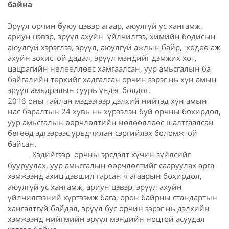
байна
Эрүүл орчин буюу цэвэр агаар, аюулгүй ус хангамж,
ариун цэвэр, эрүүл ахуйн үйлчилгээ, химийн бодисын
аюулгүй хэрэглээ, эрүүл, аюулгүй ажлын байр, хөдөө аж
ахуйн зохистой дадал, эрүүл мэндийг дэмжих хот,
цацрагийн нөлөөллөөс хамгаалсан, уур амьсгалын ба
байгалийн төрхийг хадгалсан орчин зэрэг нь хүн амын
эрүүл амьдралын суурь үндэс болдог.
2016 оны тайлан мэдээгээр дэлхий нийтэд хүн амын
нас баралтын 24 хувь нь хүрээлэн буй орчны бохирдол,
уур амьсгалын өөрчлөлтийн нөлөөллөөс шалтгаалсан
бөгөөд эдгээрээс урьдчилан сэргийлэх боломжтой
байсан.
Хэдийгээр орчны эрсдэлт хүчин зүйлсийг
бууруулах, уур амьсгалын өөрчлөлтийг сааруулах арга
хэмжээнд ахиц дэвшил гарсан ч агаарын бохирдол,
аюулгүй ус хангамж, ариун цэвэр, эрүүл ахуйн
үйлчилгээний хүртээмж бага, орон байрны стандартын
хангалтгүй байдал, эрүүл бус орчин зэрэг нь дэлхийн
хэмжээнд нийгмийн эрүүл мэндийн ноцтой асуудал