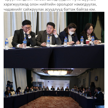
хэрэгжүүлэхэд олон нийтийн оролцоог нэмэгдүүлэх,
чадавхийг сайжруулах асуудлууд багтаж байгаа юм.