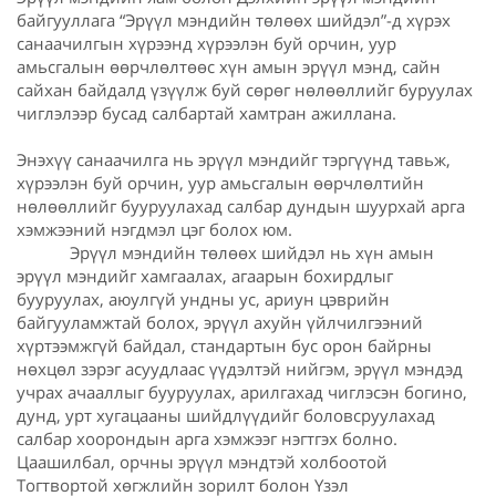
байгууллага “Эрүүл мэндийн төлөөх шийдэл”-д хүрэх
санаачилгын хүрээнд хүрээлэн буй орчин, уур
амьсгалын өөрчлөлтөөс хүн амын эрүүл мэнд, сайн
сайхан байдалд үзүүлж буй сөрөг нөлөөллийг буруулах
чиглэлээр бусад салбартай хамтран ажиллана.
Энэхүү санаачилга нь эрүүл мэндийг тэргүүнд тавьж,
хүрээлэн буй орчин, уур амьсгалын өөрчлөлтийн
нөлөөллийг бууруулахад салбар дундын шуурхай арга
хэмжээний нэгдмэл цэг болох юм.
Эрүүл мэндийн төлөөх шийдэл нь хүн амын
эрүүл мэндийг хамгаалах, агаарын бохирдлыг
бууруулах, аюулгүй ундны ус, ариун цэврийн
байгууламжтай болох, эрүүл ахуйн үйлчилгээний
хүртээмжгүй байдал, стандартын бус орон байрны
нөхцөл зэрэг асуудлаас үүдэлтэй нийгэм, эрүүл мэндэд
учрах ачааллыг бууруулах, арилгахад чиглэсэн богино,
дунд, урт хугацааны шийдлүүдийг боловсруулахад
салбар хоорондын арга хэмжээг нэгтгэх болно.
Цаашилбал, орчны эрүүл мэндтэй холбоотой
Тогтвортой хөгжлийн зорилт болон Үзэл