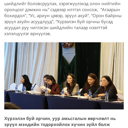
шийдлийг боловсруулах, хэрэгжүүлэхэд олон нийтийн
оролцоог дэмжих нь” сэдвээр илтгэл сонсож, “Агаарын
бохирдол”, “Ус, ариун цэвэр, эрүүл ахуй”, “Орон байрны
эрүүл ахуйн асуудлууд”, “Хүрээлэн буй орчны бусад
асуудал руу чиглэсэн шийдлийн талаар нээлттэй
хэлэлцүүлэг өрнүүлэв.
Хүрээлэн буй орчин, уур амьсгалын өөрчлөлт нь
эрүүл мэндийн тодорхойлох хүчин зүйл болж