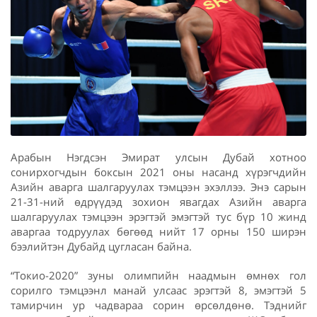
Арабын Нэгдсэн Эмират улсын Дубай хотноо
сонирхогчдын боксын 2021 оны насанд хүрэгчдийн
Азийн аварга шалгаруулах тэмцээн эхэллээ. Энэ сарын
21-31-ний өдрүүдэд зохион явагдах Азийн аварга
шалгаруулах тэмцээн эрэгтэй эмэгтэй тус бүр 10 жинд
аваргаа тодруулах бөгөөд нийт 17 орны 150 ширэн
бээлийтэн Дубайд цугласан байна.
“Токио-2020” зуны олимпийн наадмын өмнөх гол
сорилго тэмцээнл манай улсаас эрэгтэй 8, эмэгтэй 5
тамирчин ур чадвараа сорин өрсөлдөнө. Тэднийг