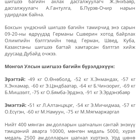
шигшээ багийн ахлах дасгалжуулагч Ж.Энхбаяр,
дасгалжуулагч А.Гантулга, Б.Пүрэв-Очир нарын
удирдлаж байна.
Боксын үндэсний шигшээ багийн тамирчид энэ сарын
09-20-ны өдрүүдэд Германы Сшверин хотод байрлах
Олимпийн бэлтгэлийн төвд Герман, Швед, Куба,
Казахстаны шигшээ багтай хамтарсан бэлтгэл хийж
дуусаад Дубайд очжээ.
Монгол Улсын шигшээ багийн бүрэлдэхүүн:
Эрэгтэй:
-49 кг О.Өнөболд, -52 кг Х.Энмандах, -57 кг
Х.Энхамар, -60 кг Э.Цэндбаатар, -64 кг Б.Чинзориг, -69 кг
Б.Мишээлт, -75 кг О.Бямба-Эрдэнэ, -91 кг Э.Эрдэнэбаяр
Эмэгтэй: -
51 кг Л.Алтанцэцэг, -54 кг Э.Мичидмаа, -57 кг
О.Есүгэн, -60 кг М.Намуун, -75 кг М.Мягмаржаргал
Нийт 400 мянган ам.долларын шагналын сантай энэхүү
тэмцээний аварга 10000, мөнгөн медаль 5000, хүрэл
медаль 2500 ам.долларын шагнал хүртэнэ. Урд шөнө