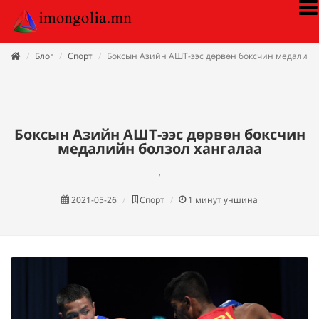
Блог
Спорт
Боксын Азийн АШТ-ээс дөрвөн боксчин медалийн
Боксын Азийн АШТ-ээс дөрвөн боксчин
медалийн болзол хангалаа
,
2021-05-26
Спорт
1
минут уншина