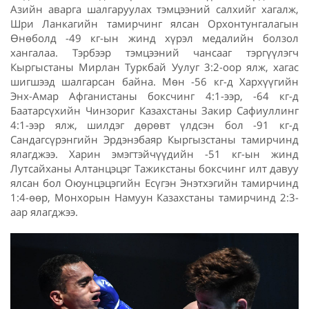
Азийн аварга шалгаруулах тэмцээний салхийг хагалж,
Шри Ланкагийн тамирчинг ялсан Орхонтунгалагын
Өнөболд -49 кг-ын жинд хүрэл медалийн болзол
хангалаа. Тэрбээр тэмцээний чансааг тэргүүлэгч
Кыргыстаны Мирлан Туркбай Уулуг 3:2-оор ялж, хагас
шигшээд шалгарсан байна. Мөн -56 кг-д Хархүүгийн
Энх-Амар Афганистаны боксчинг 4:1-ээр, -64 кг-д
Баатарсүхийн Чинзориг Казахстаны Закир Сафиуллинг
4:1-ээр ялж, шилдэг дөрөвт үлдсэн бол -91 кг-д
Сандагсүрэнгийн Эрдэнэбаяр Кыргызстаны тамирчинд
ялагджээ. Харин эмэгтэйчүүдийн -51 кг-ын жинд
Лутсайханы Алтанцэцэг Тажикстаны боксчинг илт давуу
ялсан бол Оюунцэцэгийн Есүгэн Энэтхэгийн тамирчинд
1:4-өөр, Монхорын Намуун Казахстаны тамирчинд 2:3-
аар ялагджээ.