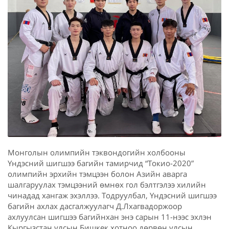
Монголын олимпийн тэквондогийн холбооны
Үндэсний шигшээ багийн тамирчид “Токио-2020”
олимпийн эрхийн тэмцээн болон Азийн аварга
шалгаруулах тэмцээний өмнөх гол бэлтгэлээ хилийн
чинадад хангаж эхэллээ. Тодруулбал, Үндэсний шигшээ
багийн ахлах дасгалжуулагч Д.Лхагвадоржоор
ахлуулсан шигшээ багийнхан энэ сарын 11-нээс эхлэн
Кыргызстан улсын Бишкек хотноо дөрвөн улсын