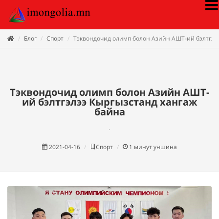
Блог
Спорт
Тэквондочид олимп болон Азийн АШТ-ий бэлтгэл
Тэквондочид олимп болон Азийн АШТ-
ий бэлтгэлээ Кыргызстанд хангаж
байна
.
2021-04-16
Спорт
1
минут уншина