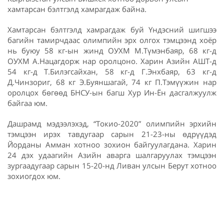
хамтарсан бэлтгэлд хамрагдаж байна.
Хамтарсан бэлтгэлд хамрагдаж буй Үндэсний шигшээ
багийн тамирчдаас олимпийн эрх олгох тэмцээнд хоёр
нь буюу 58 кг-ын жинд ОУХМ М.Түмэнбаяр, 68 кг-д
ОУХМ А.Нацагдорж нар оролцоно. Харин Азийн АШТ-д
54 кг-д Т.Билэгсайхан, 58 кг-д Г.Энхбаяр, 63 кг-д
Д.Чинзориг, 68 кг Э.Буяншагай, 74 кг П.Тэмүүжин нар
оролцох бөгөөд БНСУ-ын багш Хур Ин-Ён дасгалжуулж
байгаа юм.
Дашрамд мэдээлэхэд, “Токио-2020” олимпийн эрхийн
тэмцээн ирэх тавдугаар сарын 21-23-ны өдрүүдэд
Йорданы Амман хотноо зохион байгуулагдана. Харин
24 дэх удаагийн Азийн аварга шалгаруулах тэмцээн
зургаадугаар сарын 15-20-нд Ливан улсын Берут хотноо
зохиогдох юм.