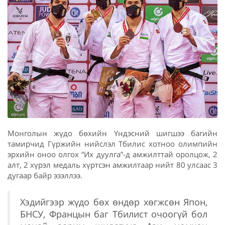
Монголын жүдо бөхийн Үндэсний шигшээ багийн
тамирчид Гүржийн нийслэл Тбилис хотноо олимпийн
эрхийн оноо олгох “Их дуулга”-д амжилттай оролцож, 2
алт, 2 хүрэл медаль хүртсэн амжилтаар нийт 80 улсаас 3
дугаар байр эзэллээ.
Хэдийгээр жүдо бөх өндөр хөгжсөн Япон,
БНСУ, Францын баг Тбилист очоогүй бол