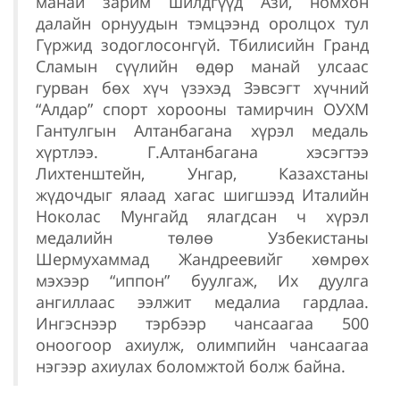
манай зарим шилдгүүд Ази, номхон
далайн орнуудын тэмцээнд оролцох тул
Гүржид зодоглосонгүй. Тбилисийн Гранд
Сламын сүүлийн өдөр манай улсаас
гурван бөх хүч үзэхэд Зэвсэгт хүчний
“Алдар” спорт хорооны тамирчин ОУХМ
Гантулгын Алтанбагана хүрэл медаль
хүртлээ. Г.Алтанбагана хэсэгтээ
Лихтенштейн, Унгар, Казахстаны
жүдочдыг ялаад хагас шигшээд Италийн
Ноколас Мунгайд ялагдсан ч хүрэл
медалийн төлөө Узбекистаны
Шермухаммад Жандреевийг хөмрөх
мэхээр “иппон” буулгаж, Их дуулга
ангиллаас ээлжит медалиа гардлаа.
Ингэснээр тэрбээр чансаагаа 500
оноогоор ахиулж, олимпийн чансаагаа
нэгээр ахиулах боломжтой болж байна.