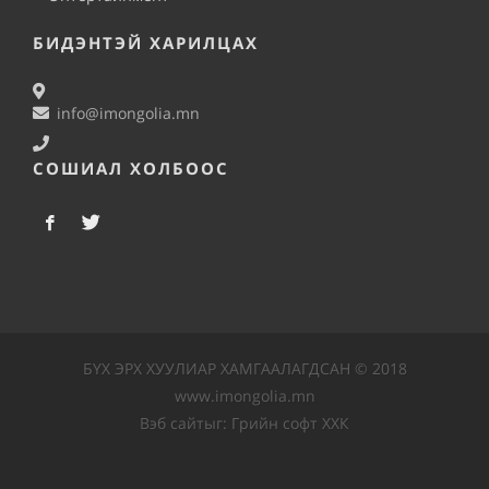
БИДЭНТЭЙ ХАРИЛЦАХ
info@imongolia.mn
СОШИАЛ ХОЛБООС
БҮХ ЭРХ ХУУЛИАР ХАМГААЛАГДСАН © 2018
www.imongolia.mn
Вэб сайт
ыг:
Грийн софт ХХК
Дуудлагын төв