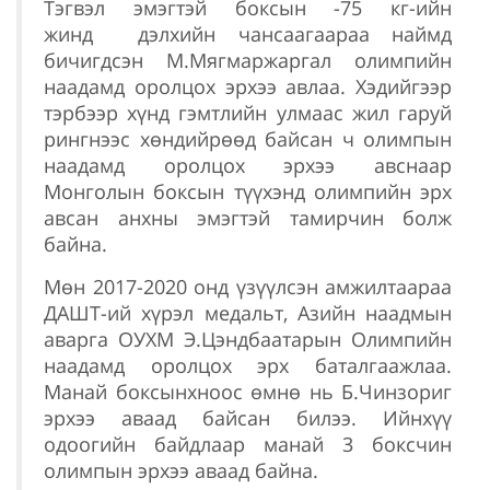
Тэгвэл эмэгтэй боксын -75 кг-ийн
жинд дэлхийн чансаагаараа наймд
бичигдсэн М.Мягмаржаргал олимпийн
наадамд оролцох эрхээ авлаа. Хэдийгээр
тэрбээр хүнд гэмтлийн улмаас жил гаруй
рингнээс хөндийрөөд байсан ч олимпын
наадамд оролцох эрхээ авснаар
Монголын боксын түүхэнд олимпийн эрх
авсан анхны эмэгтэй тамирчин болж
байна.
Мөн 2017-2020 онд үзүүлсэн амжилтаараа
ДАШТ-ий хүрэл медальт, Азийн наадмын
аварга ОУХМ Э.Цэндбаатарын Олимпийн
наадамд оролцох эрх баталгаажлаа.
Манай боксынхноос өмнө нь Б.Чинзориг
эрхээ аваад байсан билээ. Ийнхүү
одоогийн байдлаар манай 3 боксчин
олимпын эрхээ аваад байна.