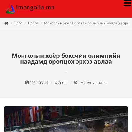
Блог
Спорт
Монголын хоёр боксчин олимпийн наадамд оролц
Монголын хоёр боксчин олимпийн
наадамд оролцох эрхээ авлаа
,
2021-03-19
Спорт
1
минут уншина