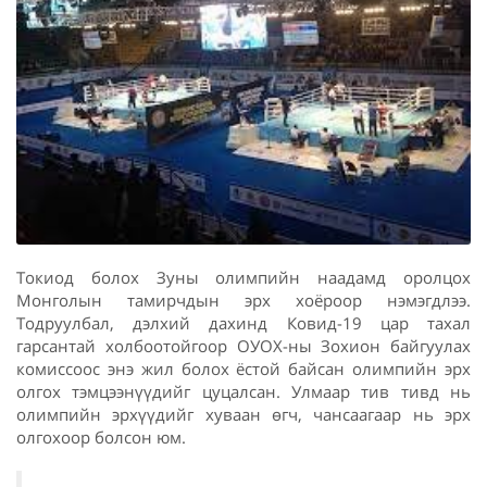
Токиод болох Зуны олимпийн наадамд оролцох
Монголын тамирчдын эрх хоёроор нэмэгдлээ.
Тодруулбал, дэлхий дахинд Ковид-19 цар тахал
гарсантай холбоотойгоор ОУОХ-ны Зохион байгуулах
комиссоос энэ жил болох ёстой байсан олимпийн эрх
олгох тэмцээнүүдийг цуцалсан. Улмаар тив тивд нь
олимпийн эрхүүдийг хуваан өгч, чансаагаар нь эрх
олгохоор болсон юм.