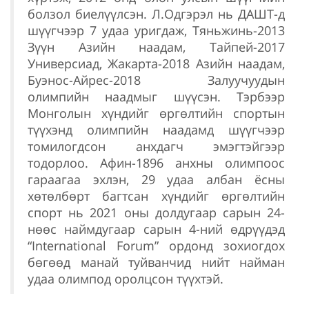
болзол биелүүлсэн. Л.Одгэрэл нь ДАШТ-д
шүүгчээр 7 удаа уригдаж, Тяньжинь-2013
Зүүн Азийн наадам, Тайпей-2017
Универсиад, Жакарта-2018 Азийн наадам,
Буэнос-Айрес-2018 Залуучуудын
олимпийн наадмыг шүүсэн. Тэрбээр
Монголын хүндийг өргөлтийн спортын
түүхэнд олимпийн наадамд шүүгчээр
томилогдсон анхдагч эмэгтэйгээр
тодорлоо. Афин-1896 анхны олимпоос
гараагаа эхлэн, 29 удаа албан ёсны
хөтөлбөрт багтсан хүндийг өргөлтийн
спорт нь 2021 оны долдугаар сарын 24-
нөөс наймдугаар сарын 4-ний өдрүүдэд
“International Forum” ордонд зохиогдох
бөгөөд манай туйванчид нийт найман
удаа олимпод оролцсон түүхтэй.