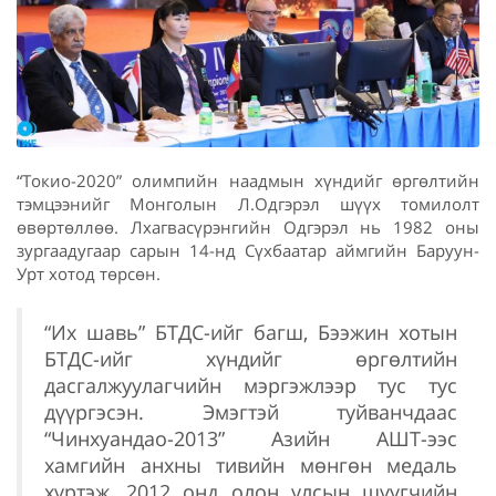
“Токио-2020” олимпийн наадмын хүндийг өргөлтийн
тэмцээнийг Монголын Л.Одгэрэл шүүх томилолт
өвөртөллөө. Лхагвасүрэнгийн Одгэрэл нь 1982 оны
зургаадугаар сарын 14-нд Сүхбаатар аймгийн Баруун-
Урт хотод төрсөн.
“Их шавь” БТДС-ийг багш, Бээжин хотын
БТДС-ийг хүндийг өргөлтийн
дасгалжуулагчийн мэргэжлээр тус тус
дүүргэсэн. Эмэгтэй туйванчдаас
“Чинхуандао-2013” Азийн АШТ-ээс
хамгийн анхны тивийн мөнгөн медаль
хүртэж, 2012 онд олон улсын шүүгчийн