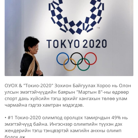
ОУОХ & "Токио-2020" Зохион Байгуулах Хороо нь Олон
улсын эмэгтэйчүүдийн баярын "Мартын 8"-ны өдрөөр
спорт дахь хүйсийн тэгш эрхийг хангахын төлөө улам
чармайна гэдгээ хамтран мэдэгдэв.
• #1 Токио-2020 олимпод оролцох тамирчдын 49% нь
эмэгтэйчүүд байна. Ингэснээр олимпийн түүхэн дэх
жендерийн тэгш тэнцвэртэй хамгийн анхны олимп
болох аж.