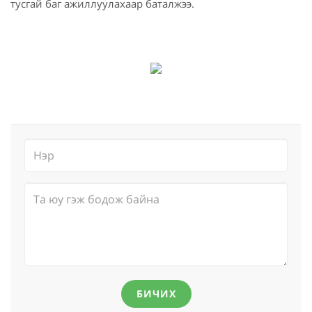
тусгай баг ажиллуулахаар баталжээ.
БИЧИХ