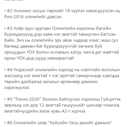
• #2 Холимог хосын төрлийг 18 хүртэл нэмэгдүүлсэн нь
Рио-2016 олимпийг давсан.
• #3 Хоёр зуун зургаан Олимпийн хорооны багийн
бүрэлдэхүүнд дор хаяж нэг эмэгтэй тамирчин багтсан
байх. Энэ нь олимпийн эрх авах чадвар хомс, маш сул
бөгөөд цөөхөн баг бүрэлдэхүүнтэй хөгжиж буй
орнуудын ҮОХ болон исламын хатуу чанга дэг жаягтай
орны ҮОХ-дод шууд хамааралтай.
• #4 Үндэсний олимпийн хороод нь нээлтийн ёслолын
жагсаалд нэг эмэгтэй + нэг эрэгтэй тамирчнаар хамтдаа
төрийн далбаагаа залахыг өргөнөөр дэмжин
хэрэгжүүлэх
• #5 "Токио-2020" Зохион байгуулах хорооны Гүйцэтгэх
зөвлөлд нэг дор 12 эмэгтэй гишүүнийг шинээр томилж,
эмэгтэйчүүдийн эзлэх хувь 42-т хүрчээ.
• #6 Олимпийн үеэр "Хүйсийн тэгш эрхийг дэмжих"