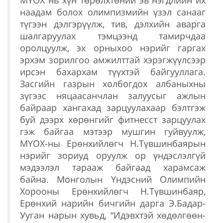
наадам болох олимпизмийн үзэл санааг
түгээн дэлгэрүүлж, тив, дэлхийн аварга
шалгаруулах тэмцээнд тамирчдаа
оролцуулж, эх орныхоо нэрийг гаргах
эрхэм зорилгоо амжилттай хэрэгжүүлсээр
ирсэн бахархам түүхтэй байгууллага.
Засгийн газрын холбогдох албаныхны
зүгээс няцаасанчлан залуусыг ажлын
байраар хангахад зарцуулахаар бэлтгэж
буй дээрх хөрөнгийг фитнесст зарцуулах
гэж байгаа мэтээр мушгин гуйвуулж,
МҮОХ-ны Ерөнхийлөгч Н.Түвшинбаярын
нэрийг зориуд оруулж ор үндэслэлгүй
мэдээлэл тарааж байгаад харамсаж
байна. Монголын Үндэсний Олимпийн
Хорооны Ерөнхийлөгч Н.Түвшинбаяр,
Ерөнхий нарийн бичгийн дарга Э.Бадар-
Ууган нарын хувьд, “Идэвхтэй хөдөлгөөн-