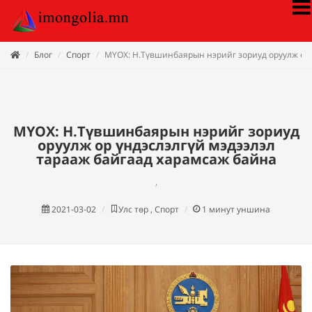
Блог
Спорт
МҮОХ: Н.Түвшинбаярын нэрийг зориуд оруулж ор 
МҮОХ: Н.Түвшинбаярын нэрийг зориуд
оруулж ор үндэслэлгүй мэдээлэл
тарааж байгаад харамсаж байна
,
2021-03-02
Улс төр , Спорт
1
минут уншина