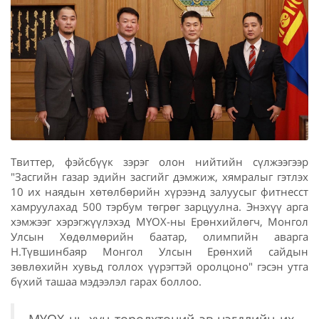
Твиттер, фэйсбүүк зэрэг олон нийтийн сүлжээгээр
"Засгийн газар эдийн засгийг дэмжиж, хямралыг гэтлэх
10 их наядын хөтөлбөрийн хүрээнд залуусыг фитнесст
хамруулахад 500 тэрбум төгрөг зарцуулна. Энэхүү арга
хэмжээг хэрэгжүүлэхэд МҮОХ-ны Ерөнхийлөгч, Монгол
Улсын Хөдөлмөрийн баатар, олимпийн аварга
Н.Түвшинбаяр Монгол Улсын Ерөнхий сайдын
зөвлөхийн хувьд голлох үүрэгтэй оролцоно" гэсэн утга
бүхий ташаа мэдээлэл гарах боллоо.
МҮОХ нь хүн төрөлхтөний эв нэгдлийн их