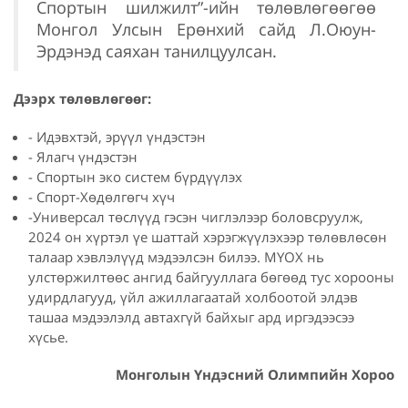
Спортын шилжилт”-ийн төлөвлөгөөгөө
Монгол Улсын Ерөнхий сайд Л.Оюун-
Эрдэнэд саяхан танилцуулсан.
Дээрх төлөвлөгөөг:
- Идэвхтэй, эрүүл үндэстэн
- Ялагч үндэстэн
- Спортын эко систем бүрдүүлэх
- Спорт-Хөдөлгөгч хүч
-Универсал төслүүд гэсэн чиглэлээр боловсруулж,
2024 он хүртэл үе шаттай хэрэгжүүлэхээр төлөвлөсөн
талаар хэвлэлүүд мэдээлсэн билээ. МҮОХ нь
улстөржилтөөс ангид байгууллага бөгөөд тус хорооны
удирдлагууд, үйл ажиллагаатай холбоотой элдэв
ташаа мэдээлэлд автахгүй байхыг ард иргэдээсээ
хүсье.
Монголын Үндэсний Олимпийн Хороо