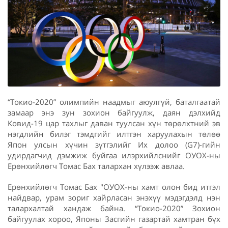
“Токио-2020” олимпийн наадмыг аюулгүй, баталгаатай
замаар энэ зун зохион байгуулж, даян дэлхийд
Ковид-19 цар тахлыг даван туулсан хүн төрөлхтний эв
нэгдлийн билэг тэмдгийг илтгэн харуулахын төлөө
Япон улсын хүчин зүтгэлийг Их долоо (G7)-гийн
удирдагчид дэмжиж буйгаа илэрхийлснийг ОУОХ-ны
Ерөнхийлөгч Томас Бах талархан хүлээж авлаа.
Ерөнхийлөгч Томас Бах "ОУОХ-ны хамт олон бид итгэл
найдвар, урам зориг хайрласан энэхүү мэдэгдэлд нэн
талархалтай хандаж байна. “Токио-2020” Зохион
байгуулах хороо, Японы Засгийн газартай хамтран бүх