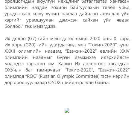
оролцогчдын аюулгүй нөхцлийг баталгаатай хангасан
олимпийн наадам зохион байгуулахын төлөө урьд
урьдынхаас илүү хүчин чадлаа дайчлан ажиллах үйл
хэргийг урамшуулан дэмжсэн сайхан үйл явдал
боллоо." гэж мэдэгджээ.
Их долоо (G7)-гийн мэдэгдлээс өмнө 2020 оны XI сард
Их хорь (G20) -ийн удирдагчид мөн “Токио-2020” зуны
XXXII олимпийн наадам, “Бээжин-2022” өвлийн XXIV
олимпийн наадмыг бүрэн дэмжихээ илэрхийлсэн
мэдэгдэл гаргасан юм. Харин Их долоогоос хасагдсан
ОХУ-ын баг тамирчдыг “Токио-2020”, “Бээжин-2022”
олимпод “ROC” (Russian Olympic Committee) гэсэн нэрийн
дор оролцуулахаар ОУОХ шийдвэрлэсэн байна.