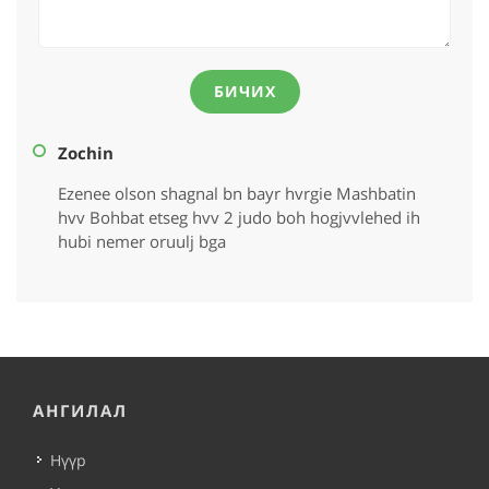
БИЧИХ
Zochin
Ezenee olson shagnal bn bayr hvrgie Mashbatin
hvv Bohbat etseg hvv 2 judo boh hogjvvlehed ih
hubi nemer oruulj bga
АНГИЛАЛ
Нүүр