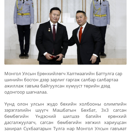
Монгол Улсын Ерөнхийлөгч Халтмаагийн Баттулга сар
шинийн босгон дээр зарлиг гаргаж салбар салбартаа
ажиллаж гавъяа байгуулсан хүмүүст төрийн дээд
одонгоор шагналаа.
Үүнд олон улсын жүдо бөхийн холбооны олимпийн
зэрэглэлийн шүүгч Машбатын Бөхбат, 3x3 сагсан
бөмбөгийн Үндэсний шигшээ багийн ерөнхий
дасгалжуулагч, сагсан бөмбөгийн хөгжил хариуцсан
захирал Сүхбаатарын Тулга нар Монгол Улсын гавъяат