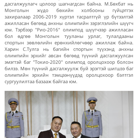
дасгалжуулагч цолоор шагнагдсан байна. М.Бөхбат нь
Монголын жүдо бөхийн холбооны гүйцэтгэх
захиралаар 2006-2019 хүртэл тасралтгүй үр бүтээлтэй
ажилласан бөгөөд анхны олимпийн зэрэглэлийн шүүгч
юм. Тэрбээр "Рио-2016" олимпод шүүгчээр ажилласан
бол өдгөө Монголын тууланы урлаг, тулалдааны
спортын зөвлөлийн ерөнхийлөгчөөр ажиллаж байна.
Харин С.Тулга нь багийн спортын түүхэнд анхны
олимпийн эрхийг авсан бөгөөд түүний дасгалжуулсан
эмэгтэй баг "Токио-2020" олимпод оролцохоор болсон
билээ. Мөн түүний дасгалжуулж буй эрэгтэй шигшээ баг
олимпийн эрхийн тэмцээнүүдэд оролцохоор бэлтгэл
сургуулилтаа базааж байгаа юм.