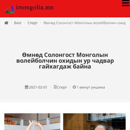
Блог
Спорт
Өмнөд Солонгост Монголын волейболчин охидын 
Өмнөд Солонгост Монголын
волейболчин охидын ур чадвар
гайхагдаж байна
.
2021-02-01
Спорт
1
минут уншина