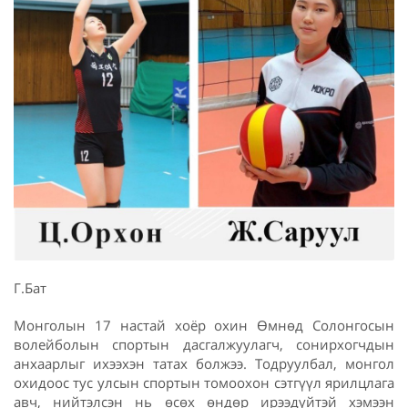
Г.Бат
Монголын 17 настай хоёр охин Өмнөд Солонгосын
волейболын спортын дасгалжуулагч, сонирхогчдын
анхаарлыг ихээхэн татах болжээ. Тодруулбал, монгол
охидоос тус улсын спортын томоохон сэтгүүл ярилцлага
авч, нийтэлсэн нь өсөх өндөр ирээдүйтэй хэмээн