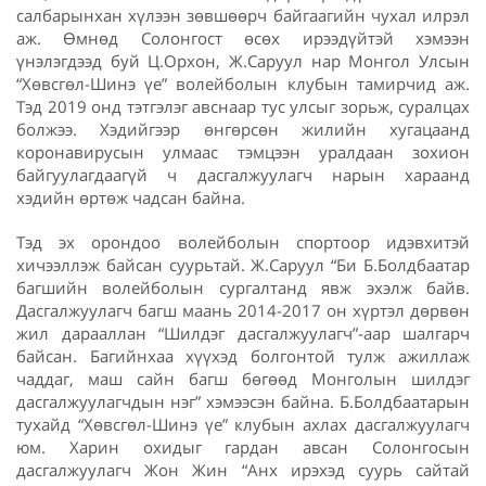
салбарынхан хүлээн зөвшөөрч байгаагийн чухал илрэл
аж. Өмнөд Солонгост өсөх ирээдүйтэй хэмээн
үнэлэгдээд буй Ц.Орхон, Ж.Саруул нар Монгол Улсын
“Хөвсгөл-Шинэ үе” волейболын клубын тамирчид аж.
Тэд 2019 онд тэтгэлэг авснаар тус улсыг зорьж, суралцах
болжээ. Хэдийгээр өнгөрсөн жилийн хугацаанд
коронавирусын улмаас тэмцээн уралдаан зохион
байгуулагдаагүй ч дасгалжуулагч нарын хараанд
хэдийн өртөж чадсан байна.
Тэд эх орондоо волейболын спортоор идэвхитэй
хичээллэж байсан суурьтай. Ж.Саруул “Би Б.Болдбаатар
багшийн волейболын сургалтанд явж эхэлж байв.
Дасгалжуулагч багш маань 2014-2017 он хүртэл дөрвөн
жил дарааллан “Шилдэг дасгалжуулагч”-аар шалгарч
байсан. Багийнхаа хүүхэд болгонтой тулж ажиллаж
чаддаг, маш сайн багш бөгөөд Монголын шилдэг
дасгалжуулагчдын нэг” хэмээсэн байна. Б.Болдбаатарын
тухайд “Хөвсгөл-Шинэ үе” клубын ахлах дасгалжуулагч
юм. Харин охидыг гардан авсан Солонгосын
дасгалжуулагч Жон Жин “Анх ирэхэд суурь сайтай