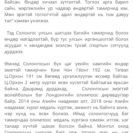
байсан. Өндөр хичээл зүтгэлтэй. Тоглох арга барил
сайн, мэргэжлийн ур чадвар өндөртэй тамирчид юм.
Мөн эрэгтэй тоглогчтой адил өндөртэй нь том давуу
тал” хэмээн үнэлжээ.
Тэд Солонгос улсын шигшээ багийн тамирчид болох
өндөр магадлалтай, бүр тус улсын иргэншилтэй болох
асуудал ч хөндөгдөж эхэлсэн тухай спортын сэтгүүлд
дурджээ.
Өмнөд Солонгосын бүх цаг үеийн хамгийн өндөр
эмэгтэй тамирчин Ким Чон Гёонг 192 см. Тэгвэл
Ц.Орхон 191 см бөгөөд үргэлжлүүлэн өссөөр байгаа.
Ц.Орхон 2 метр хүртэл өсөх хүсэлтэй байгаагаа ярьсан
байна. Дашрамд дурдахад, Солонгосын эмэгтэй
волейболын баг Лондонгийн олимпоос дөрөвдүгээр
байр, 2014 оны Азийн наадмаас алт, 2018 оны Азийн
наадмаас хүрэл медаль хүртэж, амжилт нь байнга ахиж,
нэр хүнд нь өсөх болжээ. Иймд солонгосчууд баг
тамирчдаа олимпоос медаль хүртэнэ хэмээн итгэж, нэг
талаар хүчтэй шахах болсон байна. Монгол охид
Солонгосын шигшээ багт орж тоглох эсэх нь цаг