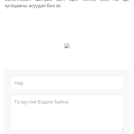
хугацааны асуудал биз ээ.