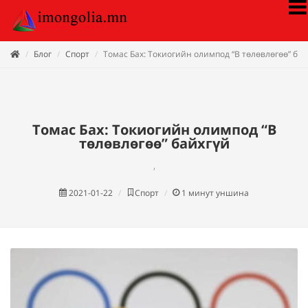
Блог
Спорт
Томас Бах: Токиогийн олимпод “В төлөвлөгөө” бай
Томас Бах: Токиогийн олимпод “В
төлөвлөгөө” байхгүй
,
2021-01-22
Спорт
1
минут уншина