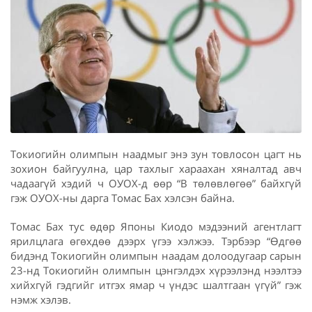
Токиогийн олимпын наадмыг энэ зун товлосон цагт нь
зохион байгуулна, цар тахлыг хараахан хяналтад авч
чадаагүй хэдий ч ОУОХ-д өөр “В төлөвлөгөө” байхгүй
гэж ОУОХ-ны дарга Томас Бах хэлсэн байна.
Томас Бах тус өдөр Японы Киодо мэдээний агентлагт
ярилцлага өгөхдөө дээрх үгээ хэлжээ. Тэрбээр “Өдгөө
бидэнд Токиогийн олимпын наадам долоодугаар сарын
23-нд Токиогийн олимпын цэнгэлдэх хүрээлэнд нээлтээ
хийхгүй гэдгийг итгэх ямар ч үндэс шалтгаан үгүй” гэж
нэмж хэлэв.