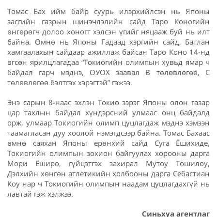
Томас Бах ийм байр суурь илэрхийлсэн нь Японы
засгийн газрын шинэчлэлийн сайд Таро Коногийн
өнгөрөгч долоо хоногт хэлсэн үгийг няцааж буй нь илт
байна. Өмнө нь Японы Гадаад хэргийн сайд, Батлан
хамгаалахын сайдаар ажиллаж байсан Таро Коно 14-нд
өгсөн ярилцлагадаа “Токиогийн олимпын хувьд ямар ч
байдал гарч мэднэ, ОУОХ заавал B төлөвлөгөө, C
төлөвлөгөө бэлтгэх хэрэгтэй” гэжээ.
Энэ сарын 8-наас эхлэн Токио зэрэг Японы олон газар
цар тахлын байдал хүндэрсний улмаас онц байдалд
орж, улмаар Токиогийн олимп цуцлагдаж мэднэ хэмээн
таамагласан дуу хоолой нэмэгдсээр байна. Томас Бахаас
өмнө саяхан Японы ерөнхий сайд Суга Ёшихиде,
Токиогийн олимпын зохион байгуулах хорооны дарга
Мори Ёширо, гүйцэтгэх захирал Мутоу Тошилоу,
Дэлхийн хөнгөн атлетикийн холбооны дарга Себастиан
Коу нар ч Токиогийн олимпын наадам цуцлагдахгүй нь
лавтай гэж хэлжээ.
Синьхуа агентлаг