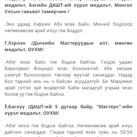
медальт, Багийн ДАШТ-ий хүрэл медальт, Монгол
Улсын гавьяат тамирчин /
-Энэ удаад Хэфүми Абэ ялах байх. Миний бодлоор
нөгөөхөөсөө арай илүү гэж боддог.
Г.Хэрлэн /Дэлхийн Мастеруудын алт, мөнгөн
медальт, ОУХМ/
-Абэг ялах байх гэж бодож байгаа. Гэхдээ удаан
барилдвал Жоширо ялах боломжтой. Абэ хялааж
үзээгүй болохоороо тэвчээр муутай санагддаг. Надад
бол тэдний аль нь ч байсан асуудалгүй. Би Марүямаг
арай сэтгэл зүй өндөртэй байж магадгүй учраас ялах
болов уу гэж бодож байна.
Ё.Басхүү /ДАШТ-ий 5 дугаар байр, “Мастерс”-ийн
хүрэл медальт, ОУХМ/
-Абэг ялна гэж бодож байгаа. Нөгөөхөөсөө арай илүү
дайчин санагддаг. Гэхдээ тэдний ялах хувь нь 50:50