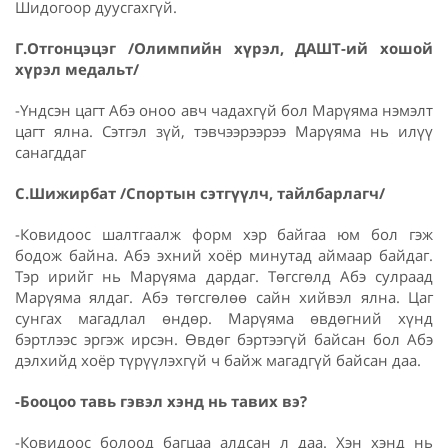
Шидогоор дуусгахгүй.
Г.Отгонцэцэг /Олимпийн хүрэл, ДАШТ-ий хошой
хүрэл медальт/
-Үндсэн цагт Абэ оноо авч чадахгүй бол Марүяма нэмэлт
цагт ялна. Сэтгэл зүй, тэвчээрээрээ Марүяма нь илүү
санагддаг
С.Шижирбат /Спортын сэтгүүлч, тайлбарлагч/
-Ковидоос шалтгаалж форм хэр байгаа юм бол гэж
бодож байна. Абэ эхний хоёр минутад аймаар байдаг.
Тэр ирийг нь Марүяма дардаг. Төгсгөлд Абэ сулраад
Марүяма ялдаг. Абэ төгсгөлөө сайн хийвэл ялна. Цаг
сунгах магадлал өндөр. Марүяма өвдөгний хүнд
бэртлээс эргэж ирсэн. Өвдөг бэртээгүй байсан бол Абэ
дэлхийд хоёр түрүүлэхгүй ч байж магадгүй байсан даа.
-Бооцоо тавь гэвэл хэнд нь тавих вэ?
-Ковидоос болоод багцаа алдсан л даа. Хэн хэнд нь