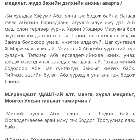
медальт, жүдо бөхийн дэлхийн анхны аварга /
-Би хувьдаа Хэфүми Абэг ялна гэж бодож байна. Яагаад
гэвэл Абэгийн барилдааны агуулга илүү шүү дээ. Абэ
маш олон төрлөөр үүрнэ. Харин Жоширо Марүяма бол
зүүн хөмрөх дархан мэхтэй. Тэрийг нь нөгөөх нь мэдэж
байгаа болохоор унаж, үнэлгээ алдахгүй. Цаг сунгавал
Ж.Марүямад ашигтай. Учир нь Х.Абэгийн үүрээний хүч
суларна. Тэгэхээр Абэ өрсөлдөгчийнхөө жийх, унаж
шидэх мэхэнд үнэлгээ алдах магадлалтай. Гэхдээ миний
бодолоор Абе цаг сунгахгүй байхыг хичээх байх.
Тиймээс эцсийн бүлэгт Абэ үүрээд л унагана гэж бодож
байна.
М.Уранцэцэг /ДАШТ-ий алт, мөнгө, хүрэл медальт,
Монгол Улсын гавьяат тамирчин /
-Миний хувьд Абэг ялна гэж бодож байна.
Өрсөлдөгчөөсөө арай илүү гэж боддог. Торгуулиар ялах
байх.
Д.Сумъяа /Хөдөлмөрийн баатар, гавьяат тамирчин,