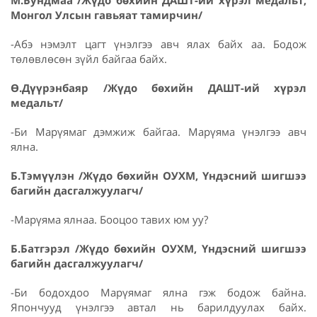
М.Бундмаа /Жүдо бөхийн ДАШТ-ий хүрэл медальт,
Монгол Улсын гавьяат тамирчин/
-Абэ нэмэлт цагт үнэлгээ авч ялах байх аа. Бодож
төлөвлөсөн зүйл байгаа байх.
Ө.Дүүрэнбаяр
/Жүдо бөхийн ДАШТ-ий хүрэл
медальт/
-Би Марүямаг дэмжиж байгаа. Марүяма үнэлгээ авч
ялна.
Б.Тэмүүлэн /Жүдо бөхийн ОУХМ, Үндэсний шигшээ
багийн дасгалжуулагч/
-Марүяма ялнаа. Бооцоо тавих юм уу?
Б.Батгэрэл /Жүдо бөхийн ОУХМ, Үндэсний шигшээ
багийн дасгалжуулагч/
-Би бодохдоо Марүямаг ялна гэж бодож байна.
Япончууд үнэлгээ автал нь барилдуулах байх.