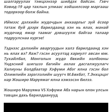
шалгаруулах тэмцээнээр шийдэх байсан. Гэвч
Ковид-19 цар тахлын улмаас хойшилсоор маргааш
тодорхоор болж байна.
Иймээс дэлхийн жүдочдын анхаарлыг зүй ёсоор
татаж буй дээрх барилдаанд хэн нь ялах, манай
жүдочид ямар таамаг дэвшүүлж байгаа талаар
тодруулснаа хүргэе
!
Тэднээс дэлхийн аваргуудын халз барилдаанд хэн
нь ялах вэ? Яаж? гэсэн асуултад хариулт авсан юм.
Тухайлбал, Монголын жүдо бөхийн холбооны
Үндэсний шигшээ багийн ахлах дасгалжуулагч
Халиуны Болдбаатар Хэфүми Абэг ялна гэсэн бол
Олимпийн зэрэглэлийн шүүгч М.Бөхбат, Т.Энхцэцэг
нар Жоширо Марүямаг ялна хэмээсэн билээ.
Жоширо Марүяма VS Хэфүми Абэ нарын олон улсын
тавцан дахь барилдаанууд