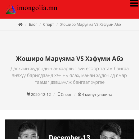
Блог
Спорт
Жоширо Марүяма VS Хэфүми Абэ
Жоширо Марүяма VS Хэфүми Абэ
Дэлхийн жүдочдын анхаарлыг зүй ёсоор татаж байгаа
энэхүү барилдаанд хэн нь ялах, манай жүдочид ямар
таамаг дэвшүүлж байгааг хүргэе
2020-12-12
Спорт
4
минут уншина