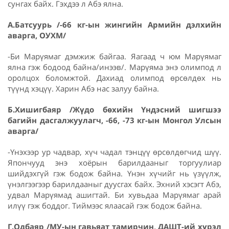
сунгах байх. Гэхдээ л Абэ ялна.
А.Батсуурь /-66 кг-ын жингийн Армийн дэлхийн
аварга, ОУХМ/
-Би Марүямаг дэмжиж байгаа. Яагаад ч юм Марүямаг
ялна гэж бодоод байна/инээв/. Марүяма энэ олимпод л
оролцох боломжтой. Дахиад олимпод өрсөлдөх нь
түүнд хэцүү. Харин Абэ нас залуу байна.
Б.Хишигбаяр /Жүдо бөхийн Үндэсний шигшээ
багийн дасгалжуулагч, -66, -73 кг-ын Монгол Улсын
аварга/
-Үнэхээр ур чадвар, хүч чадал тэнцүү өрсөлдөгчид шүү.
Япончууд энэ хоёрын барилдааныг торгуулиар
шийдэхгүй гэж бодож байна. Үнэн хүчийг нь үзүүлж,
үнэлгээгээр барилдааныг дуусгах байх. Эхний хэсэгт Абэ,
удвал Марүямад ашигтай. Би хувьдаа Марүямаг арай
илүү гэж боддог. Тиймээс ялаасай гэж бодож байна.
Г.Одбаяр /МУ-ын гавьяат тамирчин, ДАШТ-ий хүрэл