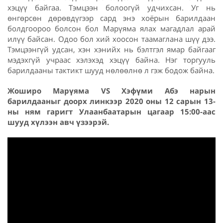
хэцүү байгаа. Тэмцээн болоогүй удчихсан. Уг нь
өнгөрсөн дөрөвдүгээр сард энэ хоёрын барилдаан
болдгоороо болсон бол Марүяма ялах магадлал арай
илүү байсан. Одоо бол хий хоосон таамаглана шүү дээ.
Тэмцээнгүй удсан, хэн хэнийх нь бэлтгэл ямар байгааг
мэдэхгүй учраас хэлэхэд хэцүү байна. Нэг торгууль
барилдааны тактикт шууд нөлөөлнө л гэж бодож байна.
Жоширо Марүяма VS Хэфүми Абэ нарын
барилдааныг доорх линкээр 2020 оны 12 сарын 13-
ны ням гаригт Улаанбаатарын цагаар 15:00-аас
шууд хүлээн авч үзээрэй.