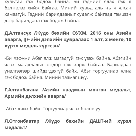
хувьтай гэж бодож байна. Би тэднийг ялах гэж л
бэлтгэлээ хийж байгаа. Миний хувьд аль нь ч ялсан
хамаагүй. Тэдний барилдааныг судалж байгаад тэмцээн
дээр барилдана гэж бодож байна.
Д.Алтансүх /Жүдо бөхийн ОУХМ, 201
6
оны Азийн
аварга,
IJF-
ийн дэлхийн цувралаас 1 алт, 2 мөнгө, 10
хүрэл медаль хүртсэн/
-Би Хэфүми Абэг ялж магадгүй гэж үзэж байна. Абэгийн
ялах магадлалыг өндөр гэж харж байгаа. Барилдаан
үнэлгээгээр шийдэгдэхгүй байх. Абэг торгуулиар ялна
гэж бодож байна. Миний таамаг шүү.
Г.Алтанбагана /Азийн наадмын мөнгөн медальт,
Армийн дэлхийн аварга/
-Абэ ялчих байх. Торгуулиар ялах болов уу.
Л.Отгонбаатар /Жүдо бөхийн ДАШТ-ий хүрэл
медальт/