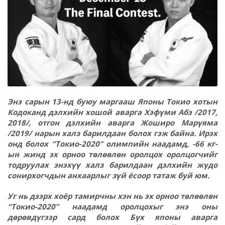
Энэ сарын 13-нд буюу маргааш Японы Токио хотын
Кодоканд дэлхийн хошой аварга Хэфүми Абэ /2017,
2018/, отгон дэлхийн аварга Жоширо Марүяма
/2019/ нарын халз барилдаан болох гэж байна. Ирэх
онд болох “Токио-2020” олимпийн наадамд, -66 кг-
ын жинд эх орноо төлөөлөн оролцох оролцогчийг
тодруулах энэхүү халз барилдаан дэлхийн жүдо
сонирхогчдын анхаарлыг зүй ёсоор татаж буй юм.
Уг нь дээрх хоёр тамирчны хэн нь эх орноо төлөөлөн
“Токио-2020” наадамд оролцохыг энэ оны
дөрөвдүгээр сард болох Бүх японы аварга