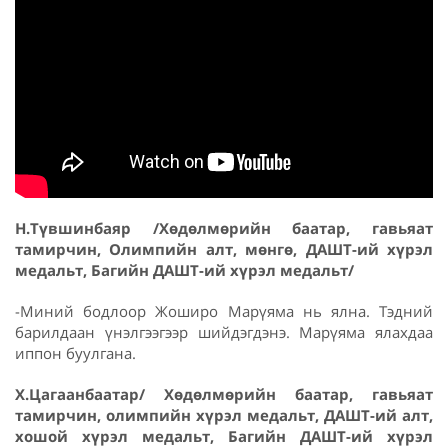
Н.Түвшинбаяр /Хөдөлмөрийн баатар, гавьяат
тамирчин, Олимпийн алт, мөнгө, ДАШТ-ий хүрэл
медальт, Багийн ДАШТ-ий хүрэл медальт/
-Миний бодлоор Жоширо Марүяма нь ялна. Тэдний
барилдаан үнэлгээгээр шийдэгдэнэ. Марүяма ялахдаа
иппон буулгана.
Х.Цагаанбаатар/ Хөдөлмөрийн баатар, гавьяат
тамирчин, олимпийн хүрэл медальт, ДАШТ-ий алт,
хошой хүрэл медальт, Багийн ДАШТ-ий хүрэл