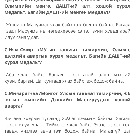
Олимпийн мөнгө, ДАШТ-ий алт, хошой хүрэл
медальт, Багийн ДАШТ-ий мөнгөн медальт/
-Жоширо Марүямаг ялах байх гэж бодож байна. Яагаад
гэвэл Марүяма нь нөгөөхөөсөө сэтгэл зүйн хувьд арай
илүү санагддаг.
С.Ням-Очир /МУ-ын гавьяат тамирчин, Олимп,
дэлхийн аваргын хүрэл медальт, Багийн ДАШТ-ий
хүрэл медальт/
-Абэ ялах байх. Яагаад гэвэл арай олон мэхний
хувилбартай. Цаг сунгаад ялах байх гэж бодож байна.
С.Мияарагчаа /Монгол Улсын гавьяат тамирчин, -66
-кг-ын жингийн Дэлхийн Мастеруудын хошой
аварга/
-Би энэ хоёрын тулаанд Х.Абэг дэмжиж байгаа. Яагаад
гэвэл илүү уран. Тиймээс ялах байх. Этэж, эсвэл хөл
тавьж үнэлгээ авна гэж бодож байна. Магадгүй цаг