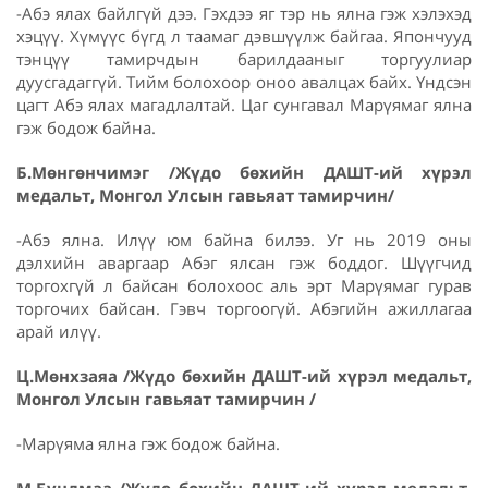
-Абэ ялах байлгүй дээ. Гэхдээ яг тэр нь ялна гэж хэлэхэд
хэцүү. Хүмүүс бүгд л таамаг дэвшүүлж байгаа. Япончууд
тэнцүү тамирчдын барилдааныг торгуулиар
дуусгадаггүй. Тийм болохоор оноо авалцах байх. Үндсэн
цагт Абэ ялах магадлалтай. Цаг сунгавал Марүямаг ялна
гэж бодож байна.
Б.Мөнгөнчимэг /Жүдо бөхийн ДАШТ-ий хүрэл
медальт, Монгол Улсын гавьяат тамирчин/
-Абэ ялна. Илүү юм байна билээ. Уг нь 2019 оны
дэлхийн аваргаар Абэг ялсан гэж боддог. Шүүгчид
торгохгүй л байсан болохоос аль эрт Марүямаг гурав
торгочих байсан. Гэвч торгоогүй. Абэгийн ажиллагаа
арай илүү.
Ц.Мөнхзаяа /Жүдо бөхийн ДАШТ-ий хүрэл медальт,
Монгол Улсын гавьяат тамирчин /
-Марүяма ялна гэж бодож байна.