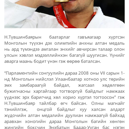
Н.Түвшинбаярын баатарлаг гавъяагаар хүртсэн
Монголын түүхэн дэх олимпийн анхны алтан медаль
нь ард түмэндээ амгалан энхийг авчирсан талаар олон
улсын хэвлэл мэдээллийнхэн багагүй шуугисан. Үүнийг
аварга маань бодит үнэн гэж өөрөө баталсан.
“Парламентийн сонгуулийн дараа 2008 оны VII сарын 1-
нд Монголын нийслэл Улаанбаатар хотноо улс төрийн
эмх замбараагүй байдал, жагсаал хөдөлгөөн
бужигнасны харгайгаар тогтворгүй байдлыг намжаах
үүднээс эрх баригчид хөл хорио хүртэл тогтоосон” гэж
Н.Түвшинбаяр тайлбар өгч байсан. Олны магнайг
тэнийлгэж, онцгой байдлыг хуу халсан алдарт
жүдочийн алтан медалийн дуулиан намжаагүй байхад
аравхан хоногийн дараа Монголын багийн хөнгөн
жингийн боксчин Энхбатын Бадар-Ууган бас нэгэн