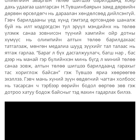
дахь удаагаа шалгарсан Н.Түвшинбаярын замд дөрвийн
дөрвөн өрсөлдөгч нь дараалан хөндөлсөөд дийлсэнгүй.
Гэвч барилдааны үед хүнд гэмтэлд өртсөндөө шаналж
буй нь илт мэдрэгдсэн тул эрүүл мэндийнх нь төлөө
үлэмж санаа зовнисон түүний хамгийн ойр дотны
хүмүүс нь олимпийн алтын төлөө барилдахаас
татгалзаж, мөнгөн медалиа шууд зүүхийг тал талаас нь
ятгаж гарлаа. “Бараг л бүх дасгалжуулагч, багш нар , бас
дээр нь манай гэр бүлийнхэн минь бүгд л миний төлөө
санаа зовж, алтын төлөө шигшээ барилдаанд гарахыг
тас хориглож байсан” гэж Түвшээ яриа хөөрөөгөө
эхэллээ. Гэвч мань хүний зүүн өвдөгний чагтан холбоос
нь тасарсан ч тэрбээр өөрийн бодол өөртөө зөв гэж
дотроо хатуу бодож байсныг тэд яахин гадарлах билээ.