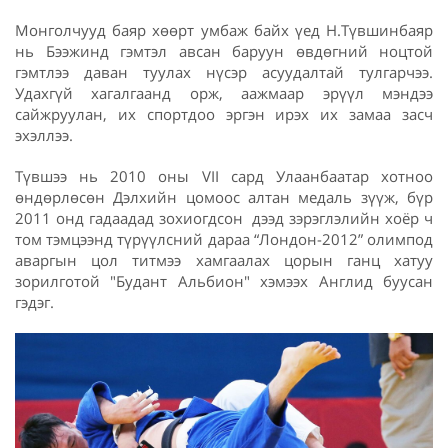
Монголчууд баяр хөөрт умбаж байх үед Н.Түвшинбаяр
нь Бээжинд гэмтэл авсан баруун өвдөгний ноцтой
гэмтлээ даван туулах нүсэр асуудалтай тулгарчээ.
Удахгүй хагалгаанд орж, аажмаар эрүүл мэндээ
сайжруулан, их спортдоо эргэн ирэх их замаа засч
эхэллээ.
Түвшээ нь 2010 оны VII сард Улаанбаатар хотноо
өндөрлөсөн Дэлхийн цомоос алтан медаль зүүж, бүр
2011 онд гадаадад зохиогдсон дээд зэрэглэлийн хоёр ч
том тэмцээнд түрүүлсний дараа “Лондон-2012” олимпод
аваргын цол титмээ хамгаалах цорын ганц хатуу
зорилготой "Будант Альбион" хэмээх Англид буусан
гэдэг.