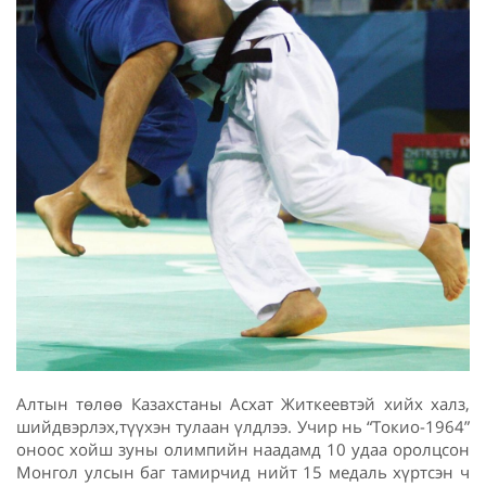
Алтын төлөө Казахстаны Асхат Житкеевтэй хийх халз,
шийдвэрлэх,түүхэн тулаан үлдлээ. Учир нь “Токио-1964”
оноос хойш зуны олимпийн наадамд 10 удаа оролцсон
Монгол улсын баг тамирчид нийт 15 медаль хүртсэн ч