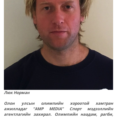
Люк Норман
Олон улсын олимпийн хороотой хамтран
ажилладаг “AMP MEDIA” Спорт мэдээллийн
агентлагийн захирал. Олимпийн наадам, рагби,