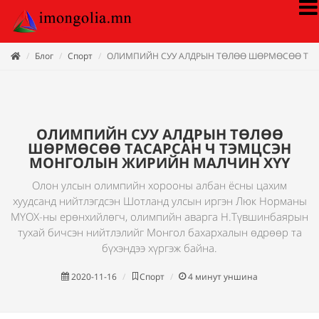
Блог
Спорт
ОЛИМПИЙН СУУ АЛДРЫН ТӨЛӨӨ ШӨРМӨСӨӨ ТАС
ОЛИМПИЙН СУУ АЛДРЫН ТӨЛӨӨ
ШӨРМӨСӨӨ ТАСАРСАН Ч ТЭМЦСЭН
МОНГОЛЫН ЖИРИЙН МАЛЧИН ХҮҮ
Олон улсын олимпийн хорооны албан ёсны цахим
хуудсанд нийтлэгдсэн Шотланд улсын иргэн Люк Норманы
МҮОХ-ны ерөнхийлөгч, олимпийн аварга Н.Түвшинбаярын
тухай бичсэн нийтлэлийг Монгол бахархалын өдрөөр та
бүхэндээ хүргэж байна.
2020-11-16
Спорт
4
минут уншина