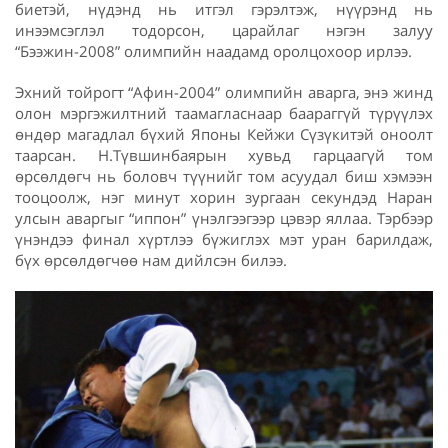
биетэй, нүдэнд нь итгэл гэрэлтэж, нүүрэнд нь
инээмсэглэл тодорсон, царайлаг нэгэн залуу
“Бээжин-2008” олимпийн наадамд оролцохоор ирлээ.
Эхний тойрогт “Афин-2004” олимпийн аварга, энэ жинд
олон мэргэжилтний таамагласнаар баараггүй түрүүлэх
өндөр магадлал бүхий Японы Кейжи Сүзүкитэй оноолт
таарсан. Н.Түвшинбаярын хувьд гарцаагүй том
өрсөлдөгч нь боловч түүнийг том асуудал биш хэмээн
тооцоолж, нэг минут хорин зургаан секундэд Hаран
улсын аваргыг “иппон” үнэлгээгээр цэвэр яллаа. Тэрбээр
үнэндээ финал хүртлээ бүжиглэх мэт уран барилдаж,
бүх өрсөлдөгчөө нам дийлсэн билээ.