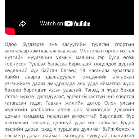
Одоо бүгдээрээ энэ залуугийн туулсан спортын
замналаар хамтдаа аялаад үзье. Монголын өргөн их тал
нутгийн нүүдэлчин удмын малчны гэр бүлд өсөж
торнисон Түвшээ багаасаа барилдаж ноцолдох дуртай
хөдөөний хүү байсан бөгөөд 18 насандаа зурагтаар
Азийн аварга шалгаруулах тэмцээнийг амтархан
үзсэнийхээ дараа амьдралдаа анх удаа аймагтаа жүдо
бөхөөр барилдаж үзсэн удаатай. Тэгээд л жүдо бөхөд
сэтгэл зүрхээ “дэгээдүүлж”, эргэлт буцалтгүй энэ спортод
татагдсан гэдэг. Тавхан жилийн дотор Олон улсын
жүдогийн холбооны ивээл дор зохиогддог Дэлхийн
цомын тэмцээнд гялалзсан амжилттай барилдаж, бүр
шагналын тавцанд цөөнгүй удаа хөл тавьлаа. Ердөө
жилийн дараа гэхэд л туршлага дулимаг байж болох ч
нэг метр далан найман см өндөр нуруутай, шавилхан