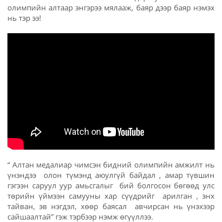
олимпийн алтаар энгэрээ мялааж, баяр дээр баяр нэмэх
нь тэр ээ!
“ Алтан медалиар чимсэн бидний олимпийн амжилт нь
үнэндээ олон түмэнд аюулгүй байдал , амар түвшин
гэгээн саруул уур амьсгалыг бий болгосон бөгөөд улс
төрийн үймээн самууны хар сүүдрийг арилган , энх
тайван, эв нэгдэл, хөөр баясал авчирсан нь үнэхээр
сайшаалтай” гэж тэрбээр нэмж өгүүллээ.