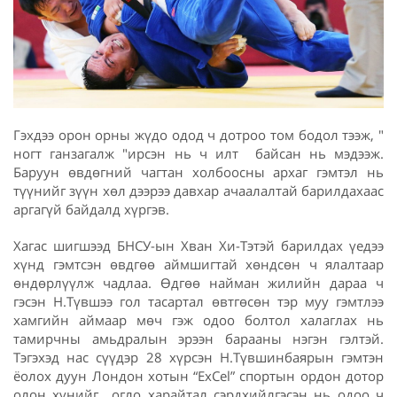
Гэхдээ орон орны жүдо одод ч дотроо том бодол тээж, "
ногт ганзагалж "ирсэн нь ч илт байсан нь мэдээж.
Баруун өвдөгний чагтан холбоосны архаг гэмтэл нь
түүнийг зүүн хөл дээрээ давхар ачаалалтай барилдахаас
аргагүй байдалд хүргэв.
Хагас шигшээд БНСУ-ын Хван Хи-Тэтэй барилдах үедээ
хүнд гэмтсэн өвдгөө аймшигтай хөндсөн ч ялалтаар
өндөрлүүлж чадлаа. Өдгөө найман жилийн дараа ч
гэсэн Н.Түвшээ гол тасартал өвтгөсөн тэр муу гэмтлээ
хамгийн аймаар мөч гэж одоо болтол халаглах нь
тамирчны амьдралын эрээн барааны нэгэн гэлтэй.
Тэгэхэд нас сүүдэр 28 хүрсэн Н.Түвшинбаярын гэмтэн
ёолох дуун Лондон хотын “ExCel” спортын ордон дотор
олон хүнийг огло харайтал сэрдхийлгэсэн нь одоо ч