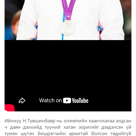
Ийнхүү Н.Түвшинбаяр нь олимпийн хаанчлалаа алдсан
ч даян дэлхийд түүний хатан зоригийг дээдэлсэн үй
түмэн шүтэн бишрэгчийн армитай болсон төдийгүй