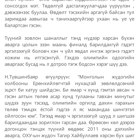
сонсогдох мэт. Төдөлгүй дасгалжуулагчдаа үүрүүлэн ,
дэвжээнээс буулаа. Өвдөлт тэсэхийн аргагүй байсан тул
заримдаа аавыгаа ч танихааргүйгээр ухаан нь үе үе
балартсан гэсэн.
Түүний зовлон шаналлыг тэнд нүдээр харсан бүхэн
аварга цолын эзэн маань финалд барилдахгүй гэдэгт
эргэлзээгүй боловч хэн ч үйл явдал ингэж эргэнэ гэдэгт
хожим нь итгэсэнгүй. Гэхдээ олимпийн одоогийн
аваргаас бусад нь л дотроо тэгж бодсон хэрэг шүү дээ.
Н.Түвшинбаяр өгүүлрүүн: “Монголын жүдогийн
холбооны Ерөнхийлөгчтэй нухацтай зөвлөлдсөний
эцэст би хатуу шийдсэн. Би ямар ч хүнд гэмтэл авсан ч
гэсэн алтын төлөө асар хүнд тулааны тавхан минутыг
шүдээ зуун тэсээд, олимпийн оргилд дахин гарахын
төлөө тэмцэх ёстой гэдгээ л яс махандаа шингэтэл
ойлгосон юм”. Тэгээд ямар ч эргэлзээгүй шууд л шигшээ
барилдаандаа зориглон гарсан даа. Өрөөсөн хөл дээрээ
догонцон тэнцэх түүний өөдөөс 2011 оны дэлхийн
аварга, ОХУ-ын жүдоч Тагир Хайбуллаев хэрсэн бух шиг