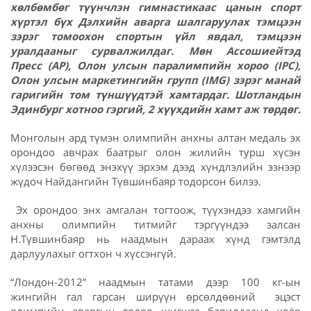
хөлбөмбөг түүнчлэн гимнастикаас цанын спорт
хүртэл бүх Дэлхийн аварга шалгаруулах тэмцээн
зэрэг томоохон спортын үйл явдал, тэмцээн
уралдааныг сурвалжилдаг. Мөн Ассошиейтэд
Пресс (AP), Олон улсын паралимпийн хороо (IPC),
Олон улсын маркетингийн групп (IMG) зэрэг манай
гаригийн том түншүүдтэй хамтардаг. Шотландын
Эдинбург хотноо гэргий, 2 хүүхдийн хамт аж төрдөг.
Монголын ард түмэн олимпийн анхны алтан медаль эх
орондоо авчрах баатрыг олон жилийн турш хүсэн
хүлээсэн бөгөөд энэхүү эрхэм дээд хүндлэлийн эзнээр
жүдоч Найдангийн Түвшинбаяр тодорсон билээ.
Эх орондоо энх амгалан тогтоож, түүхэндээ хамгийн
анхны олимпийн титмийг тэргүүндээ залсан
Н.Түвшинбаяр нь наадмын дараах хүнд гэмтэлд
дарлуулахыг огтхон ч хүссэнгүй.
“Лондон-2012” наадмын татами дээр 100 кг-ын
жингийн гал гарсан ширүүн өрсөлдөөний эцэст
олимпийн аваргын төлөө шигшээ барилдаанд хоёр