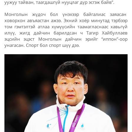
уужуу тайван, таагдашгүй нууцлаг дүр эсгэж байв”.
Монголын жүдоч бол үнэхээр байгалиас заяасан
ховорхон авъяастан ажээ. Эхний хоёр минутад тэрбээр
том гэмтэлтэй атлаа хүмүүсийн таамагласнаас хавьгүй
илүү, жигд дайчин барилдсан ч Тагир Хайбуллаев
эцсийн эцэст Монголын дайчин эрийг “иппон”-оор
унагасан. Спорт бол спорт шүү дээ.