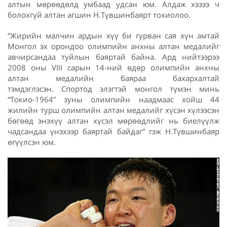
алтын мөрөөдөлд умбаад удсан юм. Алдаж хэзээ ч
болохгүй алтан агшин Н.Түвшинбаярт тохиолоо.
“Жирийн малчин ардын хүү би гурван сая хүн амтай
Монгол эх орондоо олимпийн анхны алтан медалийг
авчирсандаа туйлын баяртай байна. Ард нийтээрээ
2008 оны VIII сарын 14-ний өдөр олимпийн анхны
алтан медалийн баяраа бахархалтай
тэмдэглэсэн. Спортод элэгтэй монгол түмэн минь
“Токио-1964” зуны олимпийн наадмаас хойш 44
жилийн турш олимпийн алтан медалийг хүсэн хүлээсэн
бөгөөд энэхүү алтан хүсэл мөрөөдлийг нь биелүүлж
чадсандаа үнэхээр баяртай байдаг” гэж Н.Түвшинбаяр
өгүүлсэн юм.