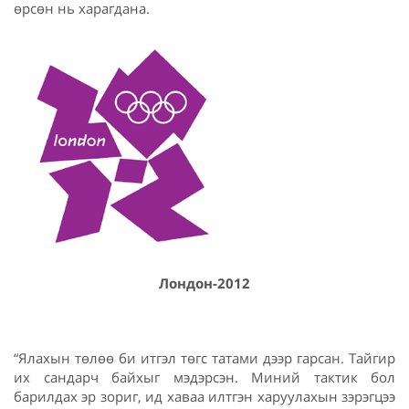
өрсөн нь харагдана.
Лондон-2012
“Ялахын төлөө би итгэл төгс татами дээр гарсан. Тайгир
их сандарч байхыг мэдэрсэн. Миний тактик бол
барилдах эр зориг, ид хаваа илтгэн харуулахын зэрэгцээ