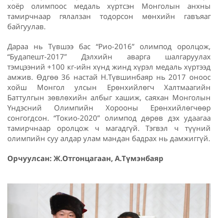
хоёр олимпоос медаль хүртсэн Монголын анхны
тамирчнаар гялалзан тодорсон мөнхийн гавъяаг
байгуулав.
Дараа нь Түвшээ бас “Рио-2016” олимпод оролцож,
“Будапешт-2017” Дэлхийн аварга шалгаруулах
тэмцээний +100 кг-ийн хүнд жинд хүрэл медаль хүртээд
амжив. Өдгөө 36 настай Н.Түвшинбаяр нь 2017 оноос
хойш Монгол улсын Ерөнхийлөгч Халтмаагийн
Баттулгын зөвлөхийн албыг хашиж, саяхан Монголын
Үндэсний Олимпийн Хорооны Ерөнхийлөгчөөр
сонгогдсон. “Токио-2020” олимпод дөрөв дэх удаагаа
тамирчнаар оролцож ч магадгүй. Тэгвэл ч түүний
олимпийн суу алдар улам мандан бадрах нь дамжиггүй.
Орчуулсан: Ж.Отгонцагаан, А.Түмэнбаяр