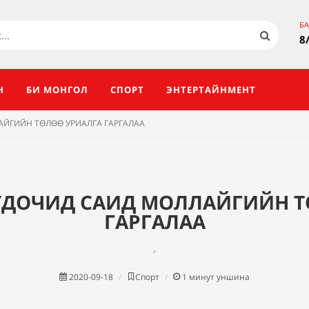
Б
8
Н
БИ МОНГОЛ
СПОРТ
ЭНТЕРТАЙНМЕНТ
ЙГИЙН ТӨЛӨӨ УРИАЛГА ГАРГАЛАА
ДОЧИД САИД МОЛЛАЙГИЙН Т
ГАРГАЛАА
,
2020-09-18
Спорт
1
минут уншина