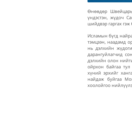
Өнөөдөр Швейцарь
үндэстэн, жүдоч С
шийдвэр гаргах гэж 
Исламын бүгд найра
тэмцээн, наадамд о
нь дэлхийн жүдоги
дарангуйлагчид со
дэлхийн олон нийти
ойрхон байгаа тул
хүний эрхийг ханг
найдаж буйгаа Мо
хоолойгоо нийлүүлэ