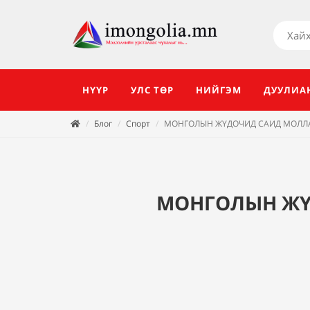
НҮҮР
УЛС ТӨР
НИЙГЭМ
ДУУЛИА
Блог
Спорт
МОНГОЛЫН ЖҮДОЧИД САИД МОЛЛА
МОНГОЛЫН ЖҮ