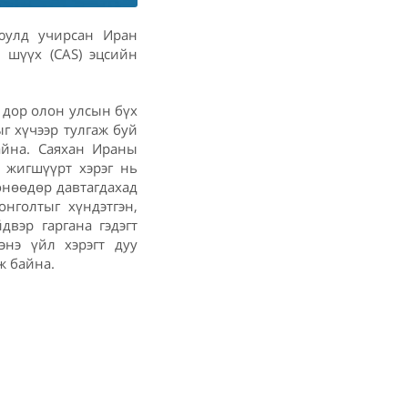
юулд учирсан Иран
 шүүх (CAS) эцсийн
 дор олон улсын бүх
г хүчээр тулгаж буй
айна. Саяхан Ираны
 жигшүүрт хэрэг нь
өнөөдөр давтагдахад
нголтыг хүндэтгэн,
вэр гаргана гэдэгт
нэ үйл хэрэгт дуу
ж байна.