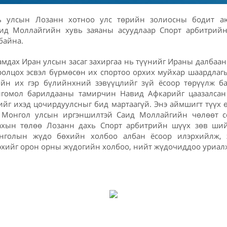
 улсын Лозанн хотноо улс төрийн золиосны бодит а
аид Моллайгийн хувь заяаны асуудлаар Спорт арбитрийн
байна.
мдах Иран улсын засаг захиргаа нь түүнийг Ираны далбаан
ролцох эсвэл бүрмөсөн их спортоо орхих муйхар шаардлагы
йн их гэр бүлийнхний зэвүүцлийг зүй ёсоор төрүүлж б
нгомол барилдааны тамирчин Навид Афкарийг цаазалсан
йг ихэд цочирдуулсныг бид мартаагүй. Энэ аймшигт түүх 
 Монгол улсын иргэншилтэй Саид Моллайгийн чөлөөт со
ахын төлөө Лозанн дахь Спорт арбитрийн шүүх зөв шийд
нголын жүдо бөхийн холбоо албан ёсоор илэрхийлж, э
хийг орон орны жүдогийн холбоо, нийт жүдочиддоо уриал