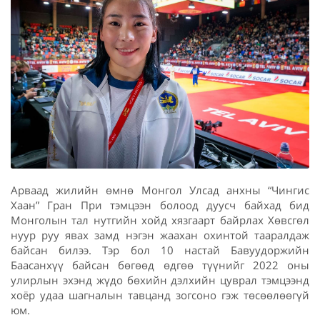
Арваад жилийн өмнө Монгол Улсад анхны “Чингис
Хаан” Гран При тэмцээн болоод дуусч байхад бид
Монголын тал нутгийн хойд хязгаарт байрлах Хөвсгөл
нуур руу явах замд нэгэн жаахан охинтой тааралдаж
байсан билээ. Тэр бол 10 настай Бавуудоржийн
Баасанхүү байсан бөгөөд өдгөө түүнийг 2022 оны
улирлын эхэнд жүдо бөхийн дэлхийн цуврал тэмцээнд
хоёр удаа шагналын тавцанд зогсоно гэж төсөөлөөгүй
юм.