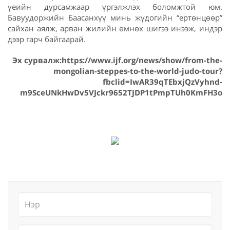
үеийн дурсамжаар үргэлжлэх боломжтой юм.
Бавуудоржийн Баасанхүү минь жүдогийн “ертөнцөөр”
сайхан аялж, арван жилийн өмнөх шигээ инээж, индэр
дээр гарч байгаарай.
Эх сурвалж:https://www.ijf.org/news/show/from-the-
mongolian-steppes-to-the-world-judo-tour?
fbclid=IwAR39qTEbxjQzVyhnd-
m9SceUNkHwDv5VJckr9652TJDP1tPmpTUh0KmFH3o