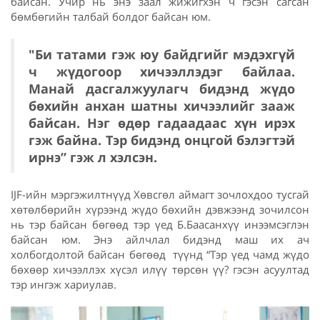
байсан. Учир нь энэ заал жижигхэн ч гэсэн сагсан
бөмбөгийн талбай болдог байсан юм.
"Би татами гэж юу байдгийг мэдэхгүй
ч жүдогоор хичээллэдэг байлаа.
Манай дасгалжуулагч бидэнд жүдо
бөхийн анхан шатны хичээлийг зааж
байсан. Нэг өдөр гадаадаас хүн ирэх
гэж байна. Тэр бидэнд онцгой бэлэгтэй
ирнэ” гэж л хэлсэн.
IJF-ийн мэргэжилтнүүд Хөвсгөл аймагт зочлохдоо тусгай
хөтөлбөрийн хүрээнд жүдо бөхийн дэвжээнд зочилсон
нь тэр байсан бөгөөд тэр үед Б.Баасанхүү инээмсэглэн
байсан юм. Энэ айлчлал бидэнд маш их ач
холбогдолтой байсан бөгөөд түүнд “Тэр үед чамд жүдо
бөхөөр хичээллэх хүсэл илүү төрсөн үү? гэсэн асуултад
тэр ингэж хариулав.