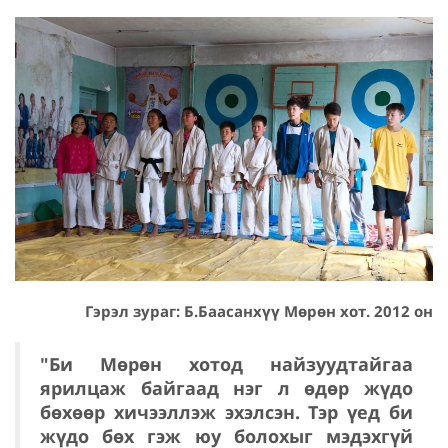
Гэрэл зураг: Б.Баасанхүү Мөрөн хот. 2012 он
"Би Мөрөн хотод найзуудтайгаа
ярилцаж байгаад нэг л өдөр жүдо
бөхөөр хичээллэж эхэлсэн. Тэр үед би
жүдо бөх гэж юу болохыг мэдэхгүй