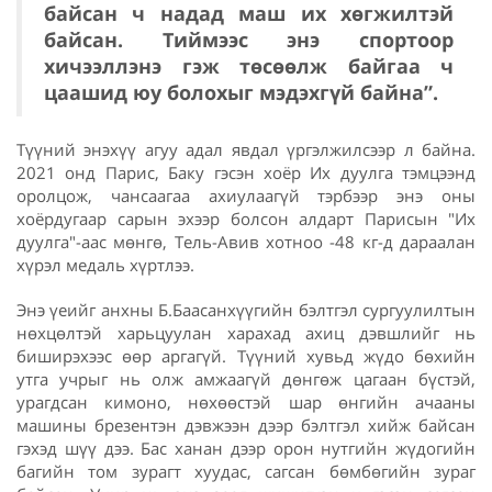
байсан ч надад маш их хөгжилтэй
байсан. Тиймээс энэ спортоор
хичээллэнэ гэж төсөөлж байгаа ч
цаашид юу болохыг мэдэхгүй байна”.
Түүний энэхүү агуу адал явдал үргэлжилсээр л байна.
2021 онд Парис, Баку гэсэн хоёр Их дуулга тэмцээнд
оролцож, чансаагаа ахиулаагүй тэрбээр энэ оны
хоёрдугаар сарын эхээр болсон алдарт Парисын "Их
дуулга"-аас мөнгө, Тель-Авив хотноо -48 кг-д дараалан
хүрэл медаль хүртлээ.
Энэ үеийг анхны Б.Баасанхүүгийн бэлтгэл сургуулилтын
нөхцөлтэй харьцуулан харахад ахиц дэвшлийг нь
биширэхээс өөр аргагүй. Түүний хувьд жүдо бөхийн
утга учрыг нь олж амжаагүй дөнгөж цагаан бүстэй,
урагдсан кимоно, нөхөөстэй шар өнгийн ачааны
машины брезентэн дэвжээн дээр бэлтгэл хийж байсан
гэхэд шүү дээ. Бас ханан дээр орон нутгийн жүдогийн
багийн том зурагт хуудас, сагсан бөмбөгийн зураг