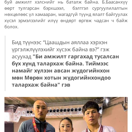
буй амжилт хэлснийг нь баталж байна. Б.Баасанхүү
өөрт тулгарсан бэрхшээл, бэлтгэл сургуулилалтын
нөхцөлөөс үл хамааран, магадгүй түүнд ялалт байгуулах
хүсэл эрмэлзэлийг илүү өндөрт өргөж чадсан ч байж
болох.
Бид түүнээс “Цаашдын аяллаа хэрхэн
үргэлжлүүлэхийг хүсэж байна вэ?” гэж
асуухад
"Би амжилт гаргахад тусалсан
бүх хүнд талархаж байна. Тиймээс
намайг хүлээн авсан жүдогийнхон
мөн Мөрөн хотын жүдогийнхондоо
талархаж байна" гэв