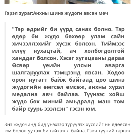
Гэрэл зураг:Анхны шинэ жүдоги авсан мөч
"Тэр өдрийг би үүрд санах болно. Тэр
өдөр би жүдо бөхөөр улам сайн
хичээллэхийг хүсэх болсон. Тиймээс
илүү нухацтай, ач холбогдолтой
ханддаг болсон. Хэсэг хугацааны дараа
Өсвөр үеийн улсын аварга
шалгаруулах тэмцээнд явсан. Хөдөө
орон нутагт байж байгаад цоо шинэ
жүдогийн өмгсөл өмсөж, анхны хүрэл
медалиа авч байлаа. Түүнээс хойш
жүдо бөх миний амьдралд маш том
байр суурь эзэлсэн" гэсэн юм.
Энэ жүдочинд бид үнэхээр түрүүлэх хүслийг нь өдөөсөн
юм болов уу гэж би гайхаж л байна. Гэвч түүний гаргаж