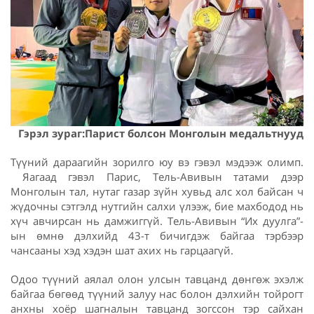
Гэрэл зураг:
Парист болсон Монголын медальтнууд
Түүний дараагийн зорилго юу вэ гэвэл мэдээж олимп.
Яагаад гэвэл Парис, Тель-Авивын татами дээр
Монголын тал, нутаг газар зүйн хувьд алс хол байсан ч
жүдочны сэтгэлд нутгийн салхи үлээж, бие махбодод нь
хүч авчирсан нь дамжиггүй. Тель-Авивын “Их дуулга”-
ын өмнө дэлхийд 43-т бичигдэж байгаа тэрбээр
чансааны хэд хэдэн шат ахих нь гарцаагүй.
Одоо түүний аялал олон улсын тавцанд дөнгөж эхэлж
байгаа бөгөөд түүний залуу нас болон дэлхийн тойрогт
анхны хоёр шагналын тавцанд зогссон тэр сайхан