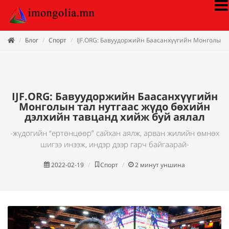
Блог
Спорт
IJF.ORG: Бавуудоржийн Баасанхүүгийн Монголын 
IJF.ORG: Бавуудоржийн Баасанхүүгийн
Монголын тал нутгаас жүдо бөхийн
дэлхийн тавцанд хийж буй аялал
-жүдогийн “ертөнцөөр” сайхан аялж, арван жилийн өмнөх
шигээ инээж, индэр дээр гарч байгаарай-
2022-02-19
Спорт
2
минут уншина