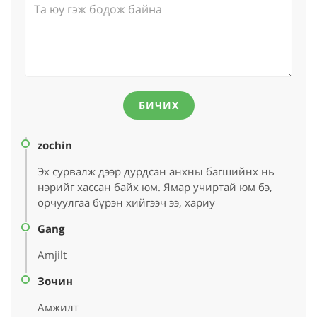
БИЧИХ
zochin
Эх сурвалж дээр дурдсан анхны багшийнх нь
нэрийг хассан байх юм. Ямар учиртай юм бэ,
орчуулгаа бүрэн хийгээч ээ, хариу
Gang
Amjilt
Зочин
Амжилт