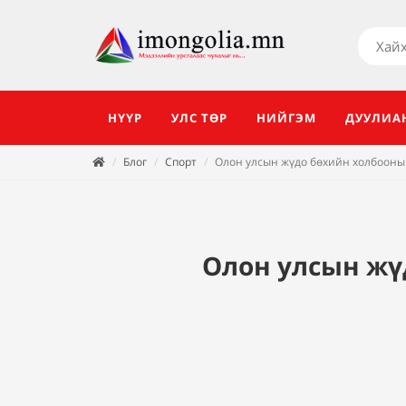
НҮҮР
УЛС ТӨР
НИЙГЭМ
ДУУЛИА
Блог
Спорт
Олон улсын жүдо бөхийн холбооны
Олон улсын жү