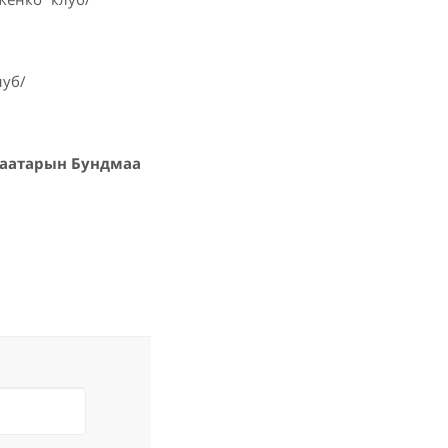
луб/
баатарын Бундмаа