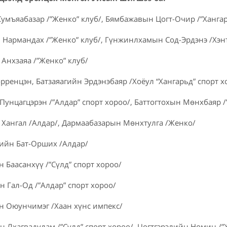
Сумъяабазар /”Женко” клуб/, Бямбажавын Цогт-Очир /”Хангар
н Нармандах /”Женко” клуб/, Гүнжинлхамын Сод-Эрдэнэ /Хэн
 Анхзаяа /”Женко” клуб/
өрренцэн, Батзаяагийн Эрдэнэбаяр /Хоёул “Хангарьд” спорт х
 Пунцагцэрэн /”Алдар” спорт хороо/, Баттогтохын Мөнхбаяр /
н Хангал /Алдар/, Дармаабазарын Мөнхтулга /Женко/
сийн Бат-Орших /Алдар/
н Баасанхүү /”Сүлд” спорт хороо/
ын Гал-Од /”Алдар” спорт хороо/
йн Оюунчимэг /Хаан хүнс импекс/
йн Лхагвадулам /”Сүлд” спорт хороо/, Цогтгэрэлийн Номин /”