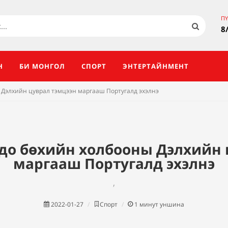
ПҮ
8
Н
БИ МОНГОЛ
СПОРТ
ЭНТЕРТАЙНМЕНТ
 Дэлхийн цуврал тэмцээн маргааш Португалд эхэлнэ
до бөхийн холбооны Дэлхийн 
маргааш Португалд эхэлнэ
,
2022-01-27
Спорт
1
минут уншина