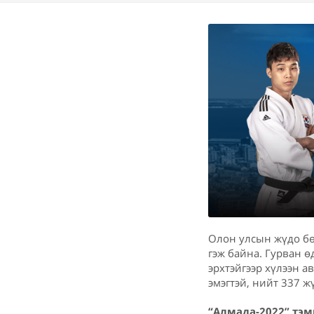
Олон улсын жүдо бө
гэж байна. Гурван ө
эрхтэйгээр хүлээн а
эмэгтэй, нийт 337 ж
“Алмада-2022” тэ