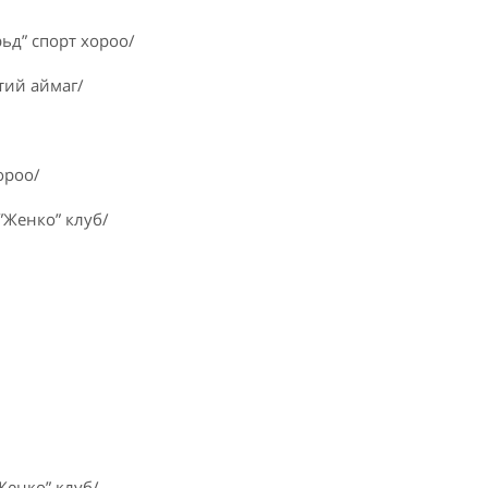
ьд” спорт хороо/
тий аймаг/
ороо/
”Женко” клуб/
Женко” клуб/