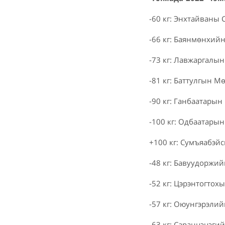
-60 кг: Энхтайваны 
-66 кг: Баянмөнхий
-73 кг: Лавжаргалын
-81 кг: Баттулгын М
-90 кг: Ганбаатарын
-100 кг: Одбаатары
+100 кг: Сумъяабэй
-48 кг: Бавуудоржий
-52 кг: Цэрэнтогтох
-57 кг: Оюунгэрэли
-63 кг: Саранцэцэги