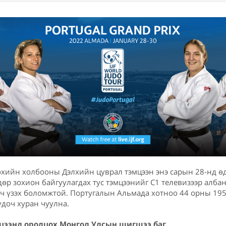
хийн холбооны Дэлхийн цуврал тэмцээн энэ сарын 28-нд өд
дөр зохион байгуулагдах тус тэмцээнийг С1 телевизээр алба
вч үзэх боломжтой. Португалын Альмада хотноо 44 орны 195 
үдоч хуран чуулна.
мцээнд оролцох Монгол Улсын шигшээ баг