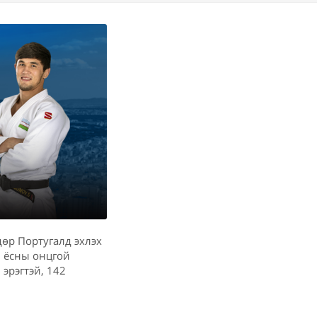
өр Португалд эхлэх
н ёсны онцгой
эрэгтэй, 142