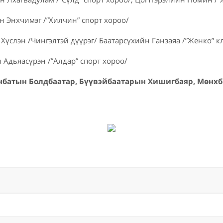
н Энхчимэг /”Хилчин” спорт хороо/
 Хүслэн /Чингэлтэй дүүрэг/ Баатарсүхийн Ганзаяа /”Женко” к
 Адьяасүрэн /”Алдар” спорт хороо/
анбатын Болдбаатар, Бүүвэйбаатарын Хишигбаяр, Мөнх