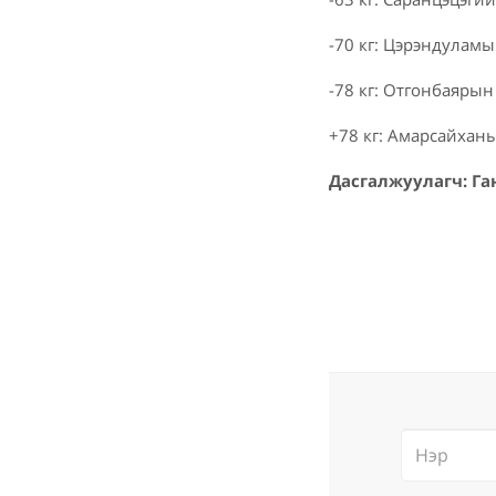
-70 кг: Цэрэндуламы
-78 кг: Отгонбаярын
+78 кг: Амарсайханы
Дасгалжуулагч: Г