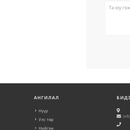
АНГИЛАЛ
БИД
Нүүр
inf
Улс төр
Нийгэм