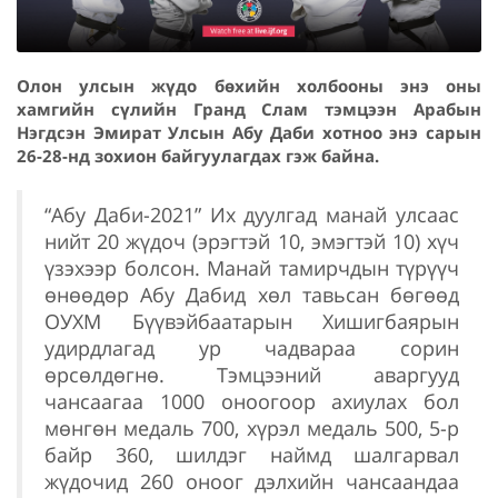
Олон улсын жүдо бөхийн холбооны энэ оны
хамгийн сүлийн Гранд Слам тэмцээн Арабын
Нэгдсэн Эмират Улсын Абу Даби хотноо энэ сарын
26-28-нд зохион байгуулагдах гэж байна.
“Абу Даби-2021” Их дуулгад манай улсаас
нийт 20 жүдоч (эрэгтэй 10, эмэгтэй 10) хүч
үзэхээр болсон. Манай тамирчдын түрүүч
өнөөдөр Абу Дабид хөл тавьсан бөгөөд
ОУХМ Бүүвэйбаатарын Хишигбаярын
удирдлагад ур чадвараа сорин
өрсөлдөгнө. Тэмцээний аваргууд
чансаагаа 1000 оноогоор ахиулах бол
мөнгөн медаль 700, хүрэл медаль 500, 5-р
байр 360, шилдэг наймд шалгарвал
жүдочид 260 оноог дэлхийн чансаандаа