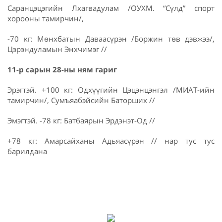
Саранцэцэгийн Лхагвадулам /ОУХМ. “Сүлд” спорт
хорооны тамирчин/,
-70 кг: Мөнхбатын Даваасүрэн /Боржин төв дэвжээ/,
Цэрэндуламын Энхчимэг //
11-р сарын 28-ны ням гариг
Эрэгтэй. +100 кг: Одхүүгийн Цэцэнцэнгэл /МИАТ-ийн
тамирчин/, Сумъяабэйсийн Баторших //
Эмэгтэй. -78 кг: Батбаярын Эрдэнэт-Од //
+78 кг: Амарсайханы Адьяасүрэн // нар тус тус
барилдана