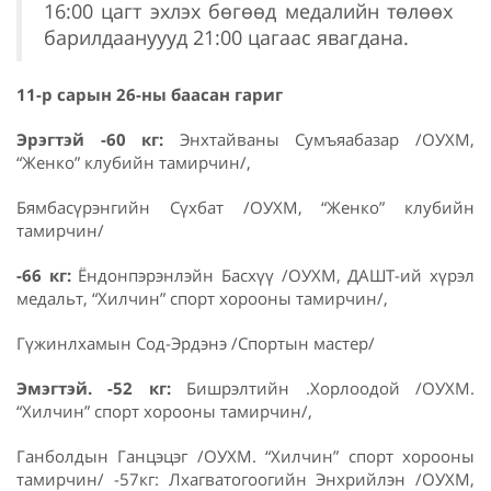
16:00 цагт эхлэх бөгөөд медалийн төлөөх
барилдаануууд 21:00 цагаас явагдана.
11-р сарын 26-ны баасан гариг
Эрэгтэй -60 кг:
Энхтайваны Сумъяабазар /ОУХМ,
“Женко” клубийн тамирчин/,
Бямбасүрэнгийн Сүхбат /ОУХМ, “Женко” клубийн
тамирчин/
-66 кг:
Ёндонпэрэнлэйн Басхүү /ОУХМ, ДАШТ-ий хүрэл
медальт, “Хилчин” спорт хорооны тамирчин/,
Гүжинлхамын Сод-Эрдэнэ /Спортын мастер/
Эмэгтэй. -52 кг:
Бишрэлтийн .Хорлоодой /ОУХМ.
“Хилчин” спорт хорооны тамирчин/,
Ганболдын Ганцэцэг /ОУХМ. “Хилчин” спорт хорооны
тамирчин/ -57кг: Лхагватогоогийн Энхрийлэн /ОУХМ,