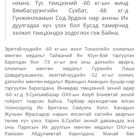
нэмнэ. Тус тэмцээний -60 кг-ын жинд
Бямбасүрэнгийн Сүхбат, -66 кг-д
Гүнжинлхамын Сод-Эрдэнэ нар анхны Их
дуулгадаа хүч үзэх бол бусад тамирчид
ээлжит тэмцээндээ зодоглох гэж байна.
Эрэгтэйчүүдийн -60 кг-ын жинг Токиогийн олимпын
мөнгөн медальт Тайваний Ян Юүн-Вэй тэргүүлэн
барилдах бол -73 кг-ыг энэ оны дэлхийн аварга,
олимпын мөнгөн медальт Гүржийн Лаша
Шавдатуашвили, эмэгтэйчүүдийн -52 кг-ыг олимп,
дэлхийн мөнгөн медальт Францын Амандин Бушар нар
тэргүүлэн барилдана. Өнөөдөр тэмцээний эхний өдөр
-60 кг-д Э.Сумъяабазар ОХУ-ын Аюуб Блиевтэй эхний
тойрогт таарсан байна. Тэрбээр өрсөлдөгчөө ялсан
тохиолдолд Их Британы Самуэль Холл, Канадын
Жульен Фраскадор нарын ялсантай хэсгийн аваргын
төлөө хүч үзнэ. Харин Б.Сүхбат эхний даваандаа энэ
оны Парисын Их дуулгын мөнгөн медальт ОХУ-ын
Рамазан Абдулаевтай барилдана. Манай бөх