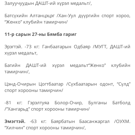
Залуучуудын ДАШТ-ий хүрэл медальт/,
Батсүхийн Алтанцэцэг /Хан-Уул дүүргийн спорт хороо,
“Женко” клубийн тамирчин/
11-р сарын 27
-
ны Бямба гариг
Эрэгтэй. -73 кг: Ганбаатарын Одбаяр /МУГТ, ДАШТ-ий
хүрэл медальт,
Багийн ДАШТ-ий хүрэл медальт“Женко” клубийн
тамирчин/,
Цэнд-Очирын Цогтбаатар /Сүхбаатарын одонт, “Сүлд”
спорт хорооны тамирчин/
-81 кг: Гэрэлтуяа Болор-Очир, Булганы Батболд
/”Хангарьд” спорт хорооны тамирчин/
Эмэгтэй
.
-63 кг: Баярбатын Баасанжаргал /ОУХМ.
“Хилчин” спорт хорооны тамирчин/,