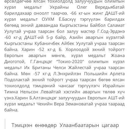
өрсөлдөгчөө ялсан тохиолдолд залуучуудын олимпын
хүрэл медальт Украйны Олег Вередьябатай
барилдахаар оноолт таарчээ. -66 кг-ын жинг ДАШТ-ий
хүрэл медальт ОУХМ Ё.Басхүү тэргүүлэн барилдах
бөгөөд эхний даваандаа Кыргызстаны Байбол Саламат
Уулутай учраа таарсан бол залуу мастер Г.Сод-Эрдэнэ
-60 кг-д ДАШТ-ий 5-р байр, Азийн аваргын хүрэлтэй
Кыргызстаны Кубаничбек Айбек Уулутай учраа таарсан
байна. Харин -52 кг-д Б. Хорлоодой эхний тойрогт
Европын аваргын мөнгө, хүрэл медальт Жоана
Диоготой, Г.Ганцэцэг “Токио-2020” олимпын хүрэл
медальт Их Британы Челси Жайлестай учраа таарсан
байна. Мөн -57 кг-д Л.Энхрийлэн Польшийн Арлета
Подолактай эхний тойрогт учраа таарсан бөгөө ялсан
тохиолдолд тэмцээний чансааг тэргүүлэгч Израйлын
Тимна Нельсон Левайтай хэсгийн аваргын төлөө хүч
үзнэ.Харин Б.Алтанцэцэг залуучуудын Европын АШТ-ий
хүрэл медальт Чехийн Вера Земановатай учраа таараад
байна.
Тэмцээн өнөөдөр Улаанбаатарын цагаар