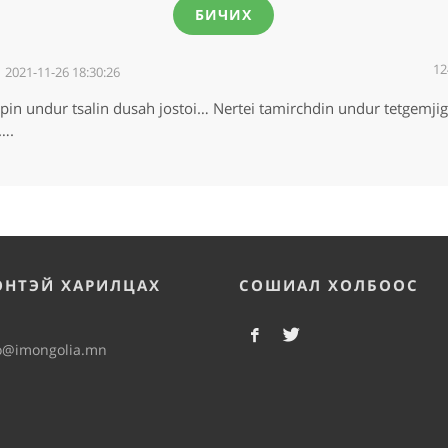
БИЧИХ
12
h
2021-11-26 18:30:26
in undur tsalin dusah jostoi… Nertei tamirchdin undur tetgemjig 
….
ЭНТЭЙ ХАРИЛЦАХ
СОШИАЛ ХОЛБООС
o@imongolia.mn