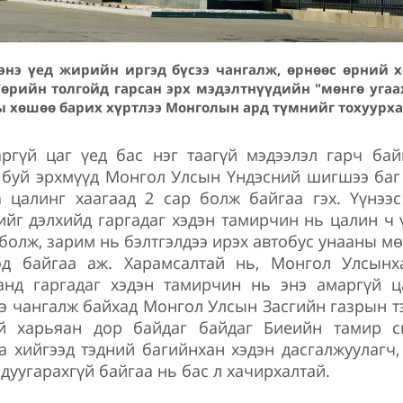
 энэ үед жирийн иргэд бүсээ чангалж, өрнөөс өрний 
өрийн толгойд гарсан эрх мэдэлтнүүдийн "мөнгө угаа
ы хөшөө барих хүртлээ Монголын ард түмнийг тохуурх
аргүй цаг үед бас нэг таагүй мэдээлэл гарч ба
 буй эрхмүүд Монгол Улсын Үндэсний шигшээ баг
 цалинг хаагаад 2 сар болж байгаа гэх. Үүнээ
йг дэлхийд гаргадаг хэдэн тамирчин нь цалин ч 
 болж, зарим нь бэлтгэлдээ ирэх автобус унааны м
од байгаа аж. Харамсалтай нь, Монгол Улсынх
анд гаргадаг хэдэн тамирчин нь энэ амаргүй 
э чангалж байхад Монгол Улсын Засгийн газрын т
ий харьяан дор байдаг байдаг Биеийн тамир 
а хийгээд тэдний багийнхан хэдэн дасгалжуулагч
г дуугарахгүй байгаа нь бас л хачирхалтай.