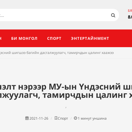
Б
8
Н
БИ МОНГОЛ
СПОРТ
ЭНТЕРТАЙНМЕНТ
дэсний шигшээ багийн дасгалжуулагч, тамирчдын цалинг хаажээ
нэлт нэрээр МУ-ын Үндэсний ш
лжуулагч, тамирчдын цалинг 
,
2021-11-26
Спорт
1
минут уншина