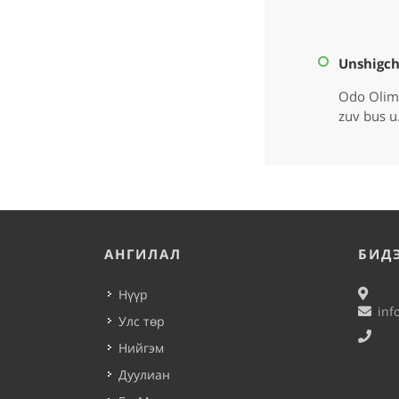
Unshigc
Odo Olimp
zuv bus u
АНГИЛАЛ
БИД
Нүүр
inf
Улс төр
Нийгэм
Дуулиан