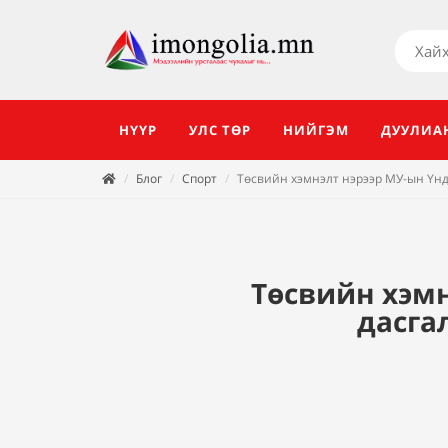
НҮҮР
УЛС ТӨР
НИЙГЭМ
ДУУЛИА
Блог
Спорт
Төсвийн хэмнэлт нэрээр МУ-ын Үн
Төсвийн хэм
дасга