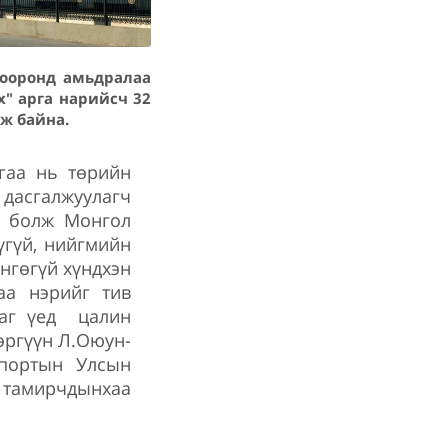
хооронд амьдралаа
х" арга нарийсч 32
аж байна.
йгаа нь төрийн
 дасгалжуулагч
с болж Монгол
үгүй, нийгмийн
өнгөгүй хүндхэн
аа нэрийг тив
цаг үед цалин
эргүүн Л.Оюун-
спортын Улсын
, тамирчдынхаа