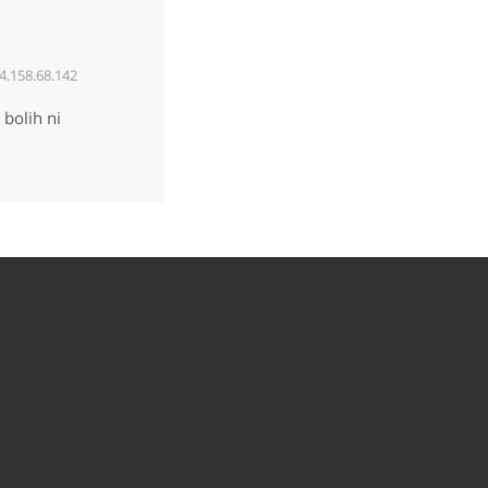
4.158.68.142
bolih ni