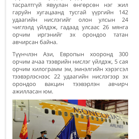
тасралтгүй явуулан өнгөрсөн нэг жил
гаруйн хугацаанд тусгай үүргийн 142
удаагийн нислэгийг олон улсын 24
чиглэлд үйлдэж, гадаад улсаас 26 мянга
орчим иргэнийг эх орондоо татан
авчирсан байна.
Түүнчлэн Ази, Европын хооронд 300
орчим ачаа тээврийн нислэг үйлдэж, 5 сая
орчим килограмм эм, эмнэлгийн хэрэгсэл
тээвэрлэснээс 22 удаагийн нислэгээр эх
орондоо вакцин тээвэрлэн авчирч
ажилласан юм.