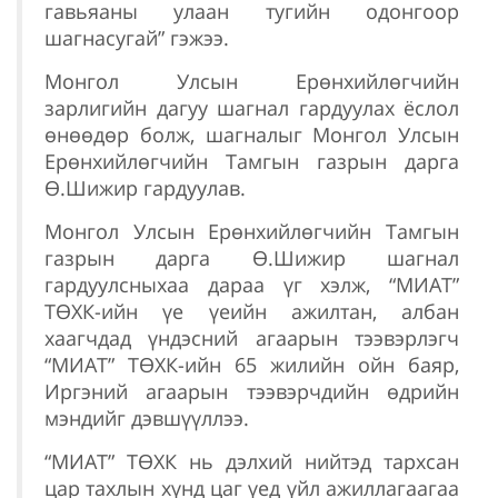
гавьяаны улаан тугийн одонгоор
шагнасугай” гэжээ.
Монгол Улсын Ерөнхийлөгчийн
зарлигийн дагуу шагнал гардуулах ёслол
өнөөдөр болж, шагналыг Монгол Улсын
Ерөнхийлөгчийн Тамгын газрын дарга
Ө.Шижир гардуулав.
Монгол Улсын Ерөнхийлөгчийн Тамгын
газрын дарга Ө.Шижир шагнал
гардуулсныхаа дараа үг хэлж, “МИАТ”
ТӨХК-ийн үе үеийн ажилтан, албан
хаагчдад үндэсний агаарын тээвэрлэгч
“МИАТ” ТӨХК-ийн 65 жилийн ойн баяр,
Иргэний агаарын тээвэрчдийн өдрийн
мэндийг дэвшүүллээ.
“МИАТ” ТӨХК нь дэлхий нийтэд тархсан
цар тахлын хүнд цаг үед үйл ажиллагаагаа