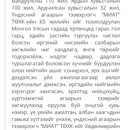
мандуулсны 110 жил, Ардын хувьсгалын
100 жил, Ардчилсан хувьсгалын 32 жил,
Үндэсний агаарын тээвэрлэгч “МИАТ”
ТӨХК-ийн 65 жилийн ойг тохиолдуулан
Монгол Улсын гадаад ертөнцөд гарах гол
гарц, эдийн засгийн тэргүүлэх чиглэл
болсон иргэний нисэхийн салбарын
хөгжлийн чиг хандлага, өнгө төрхийг
тодорхойлж, мэдлэг чадвар, дадлага
туршлагатай боловсон хүчнийг бүрдүүлэн
олон нийтийн ашиг сонирхол, эрх ашгийг
дээдэлсэн үйл ажиллагаагаар аялал
жуулчлалыг дэмжсэн, иргэдийн нийгмийн
хэрэгцээг хангасан, эрэлтэд нийцэхүйц,
хүртээмжтэй агаарын тээврийг
хөгжүүлэхэд оруулж буй онцгой хувь
нэмэр, үе үеийн ажилтан, албан хаагчдын
гавьяа зүтгэлийг үнэлж, үндэсний агаарын
тээвэрлэгч “МИАТ” ТӨХК-ийг Хөдөлмөрийн