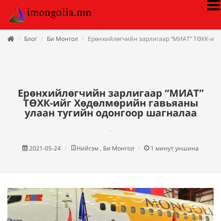
Блог
Би Монгол
Ерөнхийлөгчийн зарлигаар “МИАТ” ТӨХК-ийг
Ерөнхийлөгчийн зарлигаар “МИАТ”
ТӨХК-ийг Хөдөлмөрийн гавьяаны
улаан тугийн одонгоор шагналаа
.
2021-05-24
Нийгэм , Би Монгол
1
минут уншина