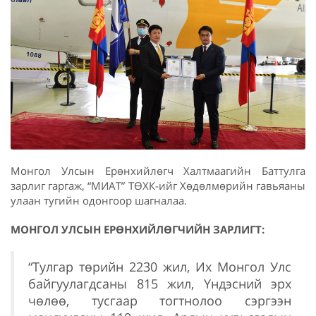
Монгол Улсын Ерөнхийлөгч Халтмаагийн Баттулга
зарлиг гаргаж, “МИАТ” ТӨХК-ийг Хөдөлмөрийн гавьяаны
улаан тугийн одонгоор шагналаа.
МОНГОЛ УЛСЫН ЕРӨНХИЙЛӨГЧИЙН ЗАРЛИГТ:
“Тулгар төрийн 2230 жил, Их Монгол Улс
байгуулагдсаны 815 жил, Үндэсний эрх
чөлөө, тусгаар тогтнолоо сэргээн