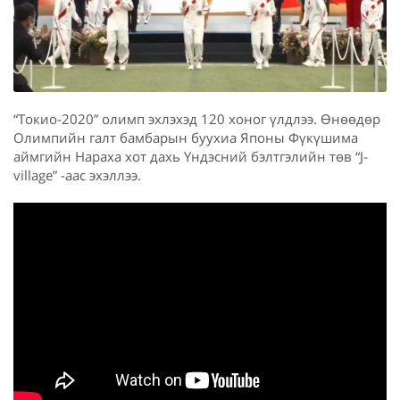
“Токио-2020” олимп эхлэхэд 120 хоног үлдлээ. Өнөөдөр
Олимпийн галт бамбарын буухиа Японы Фүкүшима
аймгийн Нараха хот дахь Үндэсний бэлтгэлийн төв “J-
village” -аас эхэллээ.