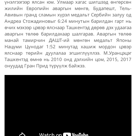
үнэлгээгээр ялсан юм. Улмаар хагас шигшээд өнгөрсөн
жилийн Европийн аваргын мөнгө, Будапешт, Тель-
Авивын гранд сламын хүрэл медальт Сербийн залуу од
Андреа Стожадиновыг 6:24 минутын барилдан гарт нь
өчих мэхээр цэвэр ялснаар Ташкентэд дөрөв дэх удаагаа
аваргын төлөө барилдахаар шалгарав. Аваргын төлөө
манай тамирчин ДАШТ-ий мөнгөн медальт Японы
Нацүми Цүнодаг 1:52 минутад хашиж мордон цэвэр
ялснаар төрийн дуулалаа эгшиглүүллээ. М.Уранцэцэг
Ташкентэд өмнө нь 2010 онд дэлхийн цом, 2015, 2017
онуудад Гран Прид түрүүлж байжээ.