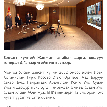
Зэвсэгт хүчний Жанжин штабын дарга, хошууч
генерал Д.Ганзоригийн илтгэснээр:
Монгол Улсын Зэвсэгт хүчин 2002 оноос эхлэн Ирак,
Афганистан, Гүрж, Косово, Этиоп-Эритэри, Чад, Баруун
Сахар, Бүгд Найрамдах Ардчилсан Конго Улс, Судан
Улсын Дарфур муж, Бүгд Найрамдах Өмнөд Судан Улс,
Судан Улсын Абей муж, БНИемен зэрэг 12 улс орон, бүс
нутагт үүрэг гүйцэтгэж байна.