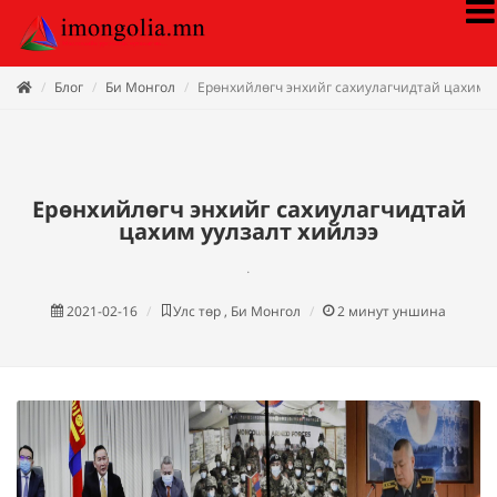
Блог
Би Монгол
Ерөнхийлөгч энхийг сахиулагчидтай цахим у
Ерөнхийлөгч энхийг сахиулагчидтай
цахим уулзалт хийлээ
.
2021-02-16
Улс төр , Би Монгол
2
минут уншина