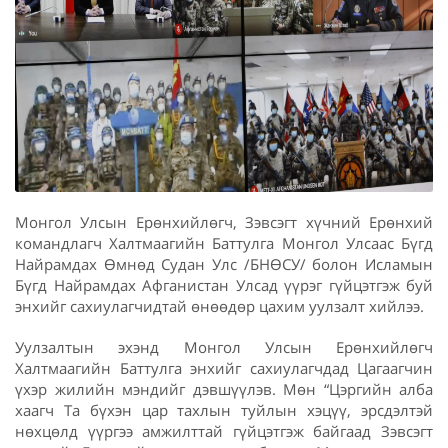
Монгол Улсын Ерөнхийлөгч, Зэвсэгт хүчний Ерөнхий
командлагч Халтмаагийн Баттулга Монгол Улсаас Бүгд
Найрамдах Өмнөд Судан Улс /БНӨСУ/ болон Исламын
Бүгд Найрамдах Афганистан Улсад үүрэг гүйцэтгэж буй
энхийг сахиулагчидтай өнөөдөр цахим уулзалт хийлээ.
Уулзалтын эхэнд Монгол Улсын Ерөнхийлөгч
Халтмаагийн Баттулга энхийг сахиулагчдад Цагаагчин
үхэр жилийн мэндийг дэвшүүлэв. Мөн “Цэргийн алба
хаагч Та бүхэн цар тахлын туйлын хэцүү, эрсдэлтэй
нөхцөлд үүргээ амжилттай гүйцэтгэж байгаад Зэвсэгт