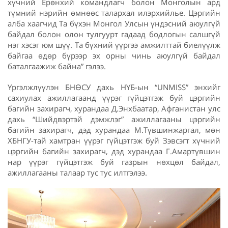
хүчний Ерөнхий командлагч болон Монголын ард
түмний нэрийн өмнөөс талархал илэрхийлье. Цэргийн
алба хаагчид Та бүхэн Монгол Улсын үндэсний аюулгүй
байдал болон олон тулгуурт гадаад бодлогын салшгүй
нэг хэсэг юм шүү. Та бүхний үүргээ амжилттай биелүүлж
байгаа өдөр бүрээр эх орны чинь аюулгүй байдал
баталгаажиж байна” гэлээ.
Үргэлжлүүлэн БНӨСУ дахь НҮБ-ын “UNMISS” энхийг
сахиулах ажиллагаанд үүрэг гүйцэтгэж буй цэргийн
багийн захирагч, хурандаа Д.Энхбаатар, Афганистан улс
дахь “Шийдвэртэй дэмжлэг” ажиллагааны цэргийн
багийн захирагч, дэд хурандаа М.Түвшинжаргал, мөн
ХБНГУ-тай хамтран үүрэг гүйцэтгэж буй Зэвсэгт хүчний
цэргийн багийн захирагч, дэд хурандаа Г.Амартүвшин
нар үүрэг гүйцэтгэж буй газрын нөхцөл байдал,
ажиллагааны талаар тус тус илтгэлээ.