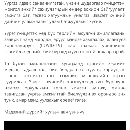
Үүргээ идэвх санаачилгатай, үнэнч шударгаар гүйцэтгэн,
монгол энхийг сахиулагчдын өндөр зохион байгуулалт,
сахилга бат, тэсвэр хатуужлын үнэлгээ, Зэвсэгт хүчний
дайчин уламжлалыг улам батжуулахыг хүсье.
Үүрэг гүйцэтгэх үед бүх төрлийн аюулгүй ажиллагааны
зааврыг чанд мөрдөж, эрүүл мэндээ хамгаалах, ялангуяа
коронавируст (COVID-19) цар тахлаас урьдчилан
сэргийлэхэд нийт бие бүрэлдэхүүн онцгой анхаараарай.
Та бүхэн ажиллагааны хугацаанд цэргийн хэргийн
мэдлэг, гадаад хэл, бие бялдраа хөгжүүлж, хариуцсан
зэвсэгт техникээ төгс эзэмшин мэргэжлийн цэрэгт
суурилсан Зэвсэгт хүчнийг хөгжүүлэхэд хүн бүр хувь
нэмрээ оруулахын төлөө хичээн зүтгэж, өмнөө
тавигдсан үүргээ амжилттай биелүүлэн эх орондоо энх
тунх, амар мэнд уулзахыг ерөөе” гэлээ.
Мэдээний дүрсийг хүлээн авч үзнэ үү