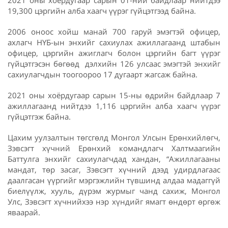
2021 оны хоёрдугаар сарын 01-ний байдлаар нийтдээ
19,300 цэргийн алба хаагч үүрэг гүйцэтгээд байна.
2006 оноос хойш манай 700 гаруй эмэгтэй офицер,
ахлагч НҮБ-ын энхийг сахиулах ажиллагаанд штабын
офицер, цэргийн ажиглагч болон цэргийн багт үүрэг
гүйцэтгэсэн бөгөөд дэлхийн 126 улсаас эмэгтэй энхийг
сахиулагчдын тоогоороо 17 дугаарт жагсаж байна.
2021 оны хоёрдугаар сарын 15-ны өдрийн байдлаар 7
ажиллагаанд нийтдээ 1,116 цэргийн алба хаагч үүрэг
гүйцэтгэж байна.
Цахим уулзалтын төгсгөлд Монгол Улсын Ерөнхийлөгч,
Зэвсэгт хүчний Ерөнхий командлагч Халтмаагийн
Баттулга энхийг сахиулагчдад хандан, “Ажиллагааны
мандат, төр засаг, Зэвсэгт хүчний дээд удирдлагаас
даалгасан үүргийг мэргэжлийн түвшинд алдаа мадаггүй
биелүүлж, хууль, дүрэм журмыг чанд сахиж, Монгол
Улс, Зэвсэгт хүчнийхээ нэр хүндийг ямагт өндөрт өргөж
яваарай.