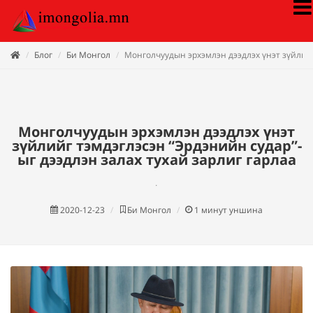
Блог
Би Монгол
Монголчуудын эрхэмлэн дээдлэх үнэт зүйлийг
Монголчуудын эрхэмлэн дээдлэх үнэт
зүйлийг тэмдэглэсэн “Эрдэнийн судар”-
ыг дээдлэн залах тухай зарлиг гарлаа
.
2020-12-23
Би Монгол
1
минут уншина