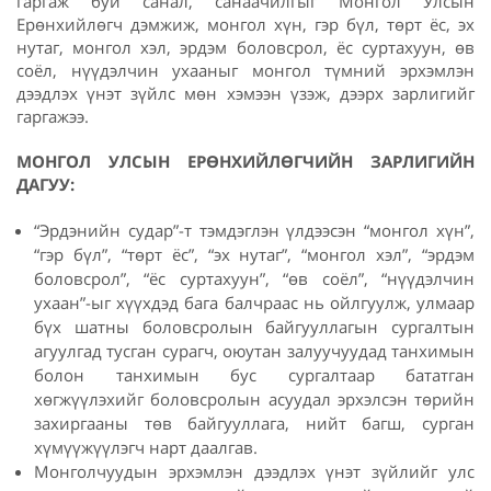
гаргаж буй санал, санаачилгыг Монгол Улсын
Ерөнхийлөгч дэмжиж, монгол хүн, гэр бүл, төрт ёс, эх
нутаг, монгол хэл, эрдэм боловсрол, ёс суртахуун, өв
соёл, нүүдэлчин ухааныг монгол түмний эрхэмлэн
дээдлэх үнэт зүйлс мөн хэмээн үзэж, дээрх зарлигийг
гаргажээ.
МОНГОЛ УЛСЫН ЕРӨНХИЙЛӨГЧИЙН ЗАРЛИГИЙН
ДАГУУ:
“Эрдэнийн судар”-т тэмдэглэн үлдээсэн “монгол хүн”,
“гэр бүл”, “төрт ёс”, “эх нутаг”, “монгол хэл”, “эрдэм
боловсрол”, “ёс суртахуун”, “өв соёл”, “нүүдэлчин
ухаан”-ыг хүүхдэд бага балчраас нь ойлгуулж, улмаар
бүх шатны боловсролын байгууллагын сургалтын
агуулгад тусган сурагч, оюутан залуучуудад танхимын
болон танхимын бус сургалтаар бататган
хөгжүүлэхийг боловсролын асуудал эрхэлсэн төрийн
захиргааны төв байгууллага, нийт багш, сурган
хүмүүжүүлэгч нарт даалгав.
Монголчуудын эрхэмлэн дээдлэх үнэт зүйлийг улс