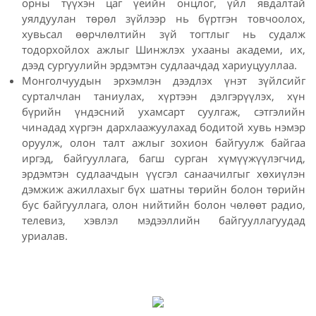
орны түүхэн цаг үеийн онцлог, үйл явдалтай
уялдуулан төрөл зүйлээр нь бүртгэн товчоолох,
хувьсал өөрчлөлтийн зүй тогтлыг нь судалж
тодорхойлох ажлыг Шинжлэх ухааны академи, их,
дээд сургуулийн эрдэмтэн судлаачдад хариуцууллаа.
Монголчуудын эрхэмлэн дээдлэх үнэт зүйлсийг
сурталчлан таниулах, хүртээн дэлгэрүүлэх, хүн
бүрийн үндэсний ухамсарт суулгаж, сэтгэлийн
чинадад хүргэн дархлаажуулахад бодитой хувь нэмэр
оруулж, олон талт ажлыг зохион байгуулж байгаа
иргэд, байгууллага, багш сурган хүмүүжүүлэгчид,
эрдэмтэн судлаачдын үүсгэл санаачилгыг хөхиүлэн
дэмжиж ажиллахыг бүх шатны төрийн болон төрийн
бус байгууллага, олон нийтийн болон чөлөөт радио,
телевиз, хэвлэл мэдээллийн байгууллагуудад
уриалав.