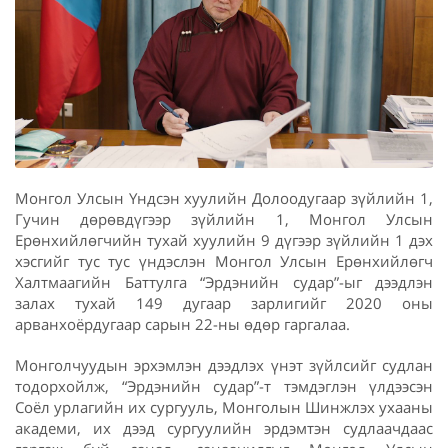
Монгол Улсын Үндсэн хуулийн Долоодугаар зүйлийн 1,
Гучин дөрөвдүгээр зүйлийн 1, Монгол Улсын
Ерөнхийлөгчийн тухай хуулийн 9 дүгээр зүйлийн 1 дэх
хэсгийг тус тус үндэслэн Монгол Улсын Ерөнхийлөгч
Халтмаагийн Баттулга “Эрдэнийн судар”-ыг дээдлэн
залах тухай 149 дугаар зарлигийг 2020 оны
арванхоёрдугаар сарын 22-ны өдөр гаргалаа.
Монголчуудын эрхэмлэн дээдлэх үнэт зүйлсийг судлан
тодорхойлж, “Эрдэнийн судар”-т тэмдэглэн үлдээсэн
Соёл урлагийн их сургууль, Монголын Шинжлэх ухааны
академи, их дээд сургуулийн эрдэмтэн судлаачдаас