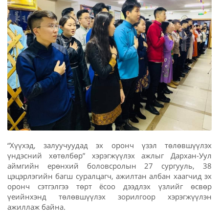
“Хүүхэд, залуучуудад эх оронч үзэл төлөвшүүлэх
үндэсний хөтөлбөр” хэрэгжүүлэх ажлыг Дархан-Уул
аймгийн ерөнхий боловсролын 27 сургууль, 38
цэцэрлэгийн багш суралцагч, ажилтан албан хаагчид эх
оронч сэтгэлгээ төрт ёсоо дээдлэх үзлийг өсвөр
үеийнхэнд төлөвшүүлэх зорилгоор хэрэгжүүлэн
ажиллаж байна.