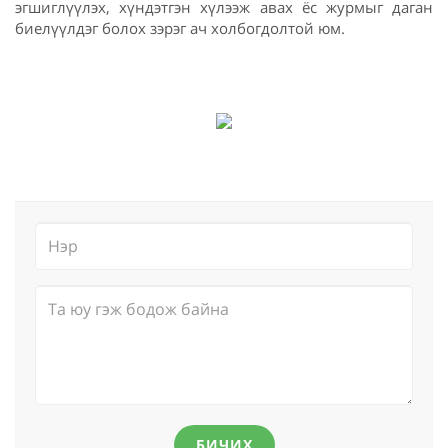
эгшиглүүлэх, хүндэтгэн хүлээж авах ёс журмыг даган
биелүүлдэг болох зэрэг ач холбогдолтой юм.
БИЧИХ