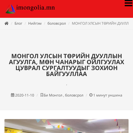
Блог
Нийгэм
боловсрол
МОНГОЛ УЛСЫН ТӨРИЙН ДУУЛЛЫН 
МОНГОЛ УЛСЫН ТӨРИЙН ДУУЛЛЫН
АГУУЛГА, МӨН ЧАНАРЫГ ОЙЛГУУЛАХ
ЦУВРАЛ СУРГАЛТУУДЫГ ЗОХИОН
БАЙГУУЛЛАА
,
2020-11-10
Би Монгол , боловсрол
1
минут уншина