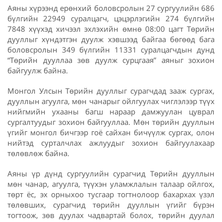
Аяны хүрээнд ерөнхий боловсролын 27 сургуулийн 686
бүлгийн 22949 суралцагч, цэцэрлэгийн 274 бүлгийн
7848 хүүхэд хичээл эхлэхийн өмнө 08:00 цагт Төрийн
дууллыг хүндэтгэн дуулж хэвшээд байгаа бөгөөд бага
боловсролын 349 бүлгийн 11331 суралцагчдын дунд
“Төрийн дууллаа зөв дуулж сурцгаая” аяныг зохион
байгуулж байна.
Монгол Улсын Төрийн дууллыг сурагчдад зааж сургах,
дууллын агуулга, мөн чанарыг ойлгуулах чиглэлээр түүх
нийгмийн ухааны багш нараар дамжуулан цуврал
сургалтуудыг зохион байгууллаа. Мөн төрийн дууллын
үгийг монгол бичгээр гоё сайхан бичүүлж сургах, олон
нийтэд сурталчлах ажлуудыг зохион байгуулахаар
төлөвлөж байна.
Аяны үр дүнд сургуулийн сурагчид Төрийн дууллын
мөн чанар, агуулга, түүхэн уламжлалын талаар ойлгох,
төрт ёс, эх орныхоо тусгаар тогтнолоор бахархах үзэл
төлөвших, сурагчид төрийн дууллын үгийг бүрэн
тогтоож, зөв дуулах чадвартай болох, төрийн дуулал