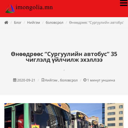
Блог
Нийгэм
боловсрол
Өнөөдрөөс “Сургуулийн автобус” 3
Өнөөдрөөс “Сургуулийн автобус” 35
чиглэлд үйлчилж эхэллээ
,
2020-09-21
Нийгэм , боловсрол
1
минут уншина