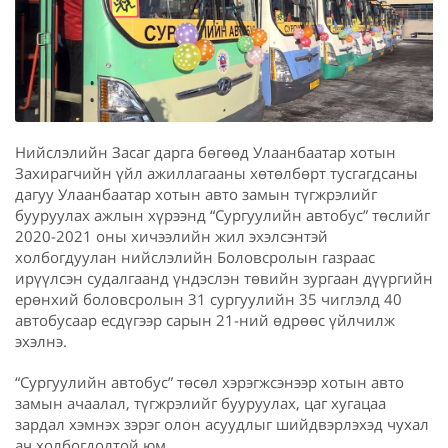
Нийслэлийн Засаг дарга бөгөөд Улаанбаатар хотын
Захирагчийн үйл ажиллагааны хөтөлбөрт тусгагдсаны
дагуу Улаанбаатар хотын авто замын түгжрэлийг
бууруулах ажлын хүрээнд “Сургуулийн автобус” төслийг
2020-2021 оны хичээлийн жил эхэлсэнтэй
холбогдуулан нийслэлийн Боловсролын газраас
ирүүлсэн судалгаанд үндэслэн төвийн зургаан дүүргийн
ерөнхий боловсролын 31 сургуулийн 35 чиглэлд 40
автобусаар есдүгээр сарын 21-ний өдрөөс үйлчилж
эхэлнэ.
“Сургуулийн автобус” төсөл хэрэгжсэнээр хотын авто
замын ачаалал, түгжрэлийг бууруулах, цаг хугацаа
зардал хэмнэх зэрэг олон асуудлыг шийдвэрлэхэд чухал
ач холбогдолтой юм.