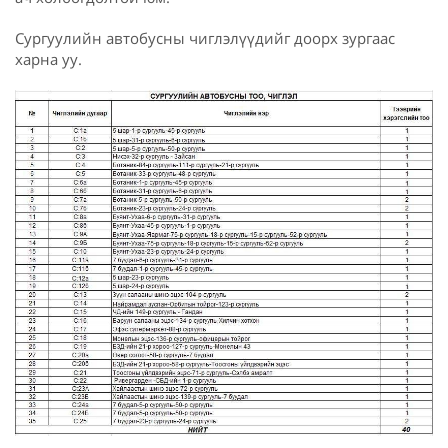
Сургуулийн автобусны чиглэлүүдийг доорх зургаас
харна уу.