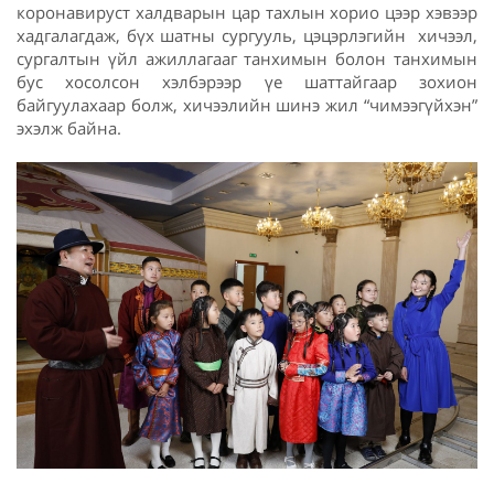
коронавируст халдварын цар тахлын хорио цээр хэвээр
хадгалагдаж, бүх шатны сургууль, цэцэрлэгийн хичээл,
сургалтын үйл ажиллагааг танхимын болон танхимын
бус хосолсон хэлбэрээр үе шаттайгаар зохион
байгуулахаар болж, хичээлийн шинэ жил “чимээгүйхэн”
эхэлж байна.