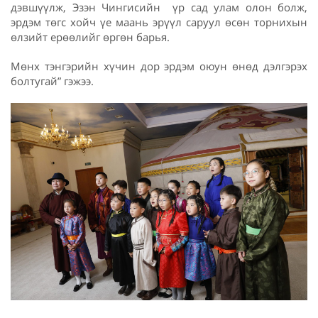
дэвшүүлж, Эзэн Чингисийн үр сад улам олон болж,
эрдэм төгс хойч үе маань эрүүл саруул өсөн торнихын
өлзийт ерөөлийг өргөн барья.
Мөнх тэнгэрийн хүчин дор эрдэм оюун өнөд дэлгэрэх
болтугай” гэжээ.