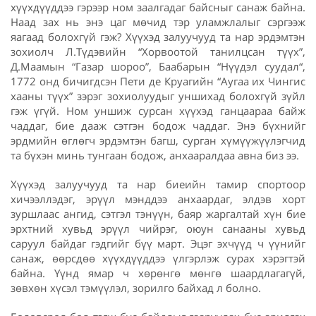
хүүхдүүддээ гэрээр ном заалгадаг байсныг санаж байна.
Наад зах нь энэ цаг мөчид тэр уламжлалыг сэргээж
яагаад болохгүй гэж? Хүүхэд залуучууд та нар эрдэмтэн
зохиолч Л.Түдэвийн “Хорвоотой танилцсан түүх”,
Д.Маамын “Газар шороо”, Баабарын “Нүүдэл суудал“,
1772 онд бичигдсэн Пети де Круагийн “Аугаа их Чингис
хааны түүх” зэрэг зохиолуудыг уншихад болохгүй зүйл
гэж үгүй. Ном уншиж сурсан хүүхэд ганцаараа байж
чаддаг, бие дааж сэтгэн бодож чаддаг. Энэ бүхнийг
эрдмийн өглөгч эрдэмтэн багш, сурган хүмүүжүүлэгчид
та бүхэн минь тунгаан бодож, анхааралдаа авна биз ээ.
Хүүхэд залуучууд та нар биеийн тамир спортоор
хичээллэдэг, эрүүл мэнддээ анхаардаг, элдэв хорт
зуршлаас ангид, сэтгэл тэнүүн, баяр жаргалтай хүн бие
эрхтний хувьд эрүүл чийрэг, оюун санааны хувьд
саруул байдаг гэдгийг бүү март. Эцэг эхчүүд ч үүнийг
санаж, өөрсдөө хүүхдүүддээ үлгэрлэж сурах хэрэгтэй
байна. Үүнд ямар ч хөрөнгө мөнгө шаардлагагүй,
зөвхөн хүсэл тэмүүлэл, зорилго байхад л болно.