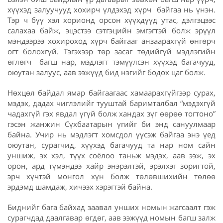
хүүхэд залуучууд хохирч үлдэхэд хүрч байгаа нь үнэн.
Тэр ч бүү хэл хорионд орсон хүүхдүүд утас, дэлгэцээс
салахаа байж, эцэстээ сэтгэцийн эмгэгтэй болж эрүүл
мэндээрээ хохироход хүрч байгааг анзаарахгүй өнгөрч
огт болохгүй. Тэгэхээр төр засаг төдийгүй мэдлэгийн
өглөгч багш нар, мэдлэгт тэмүүлсэн хүүхэд багачууд,
оюутан залуус, аав ээжүүд бид нэгийг бодох цаг болж.
Нөхцөл байдал ямар байгаагаас хамаарахгүйгээр сурах,
мэдэх, дадах чиглэлийг тууштай баримталбал “мэдэхгүй
чадахгүй гэх явдал үгүй болж хандах зүг өөрөө тогтоно”
гэсэн жанжин Сүхбаатарын үгийг би энд сануулмаар
байна. Учир нь мэдлэгт хомсдол үүсэж байгаа энэ үед
оюутан, сурагчид, хүүхэд багачууд та нар ном сайн
уншиж, эх хэл, түүх соёлоо таньж мэдэх, аав ээж, эх
орон, ард түмэндээ хайр энэрэлтэй, эрэлхэг зоригтой,
эрч хүчтэй монгол хүн болж төлөвшихийн төлөө
эрдэмд шамдаж, хичээх хэрэгтэй байна.
Биднийг бага байхад заавал унших номын жагсаалт гэж
сурагчдад даалгавар өгдөг, аав ээжүүд номын багш залж