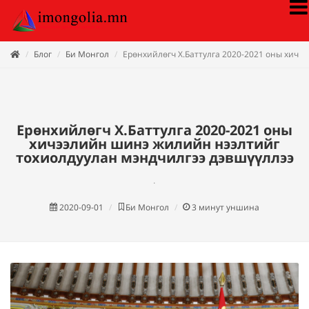
Блог
Би Монгол
Ерөнхийлөгч Х.Баттулга 2020-2021 оны хичэ
Ерөнхийлөгч Х.Баттулга 2020-2021 оны
хичээлийн шинэ жилийн нээлтийг
тохиолдуулан мэндчилгээ дэвшүүллээ
.
2020-09-01
Би Монгол
3
минут уншина