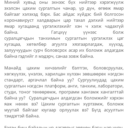
Миний хувьд оны эхнээс бүх нийтээр хэрэгжүүлж
эхэлсэн цахим сургалтын чанар, үр дүн, өгөөж ямар
байгааг хэлэхэд бэрх. Бас айдас хүйдэс бий болгосон
коронавируст халдварын цар тахал дэлхий нийтээр
ямар хугацаанд үргэлжлэхийг хэн ч хэлж чадахгүй
байна. Гагцхүү үүнээс болж
суралцагчдын танхимын сургалтын үргэлжлэх цаг
хугацаа, хөтөлбөр агуулга хязгаарлагдаж, хүүхэд,
залуучуудын сурч боловсрох асар их боломж алдагдаж
байна гэдгийг л мэдэрч, санаа зовж байна.
Манайд цахим хичээлийг бэлтгэх, боловсруулах,
хөгжүүлэх, үнэлэх, харилцан хүлээн зөвшөөрөх нэгдсэн
стандарт, аргачлал байна уу? Сургуулиудад цахим
сургалтын нэгдсэн платформ, анги, танхим, лаборатори,
студи, тоног төхөөрөмж, программ хангамж хангалттай
байна уу? Суралцагчдын алдагдсан боломжийг хэрхэн
яаж нөхөх вэ? Цахим сургалтын хүртээмж, боломж
муутай байгааг юугаар орлуулах вэ? Бүгд асуултын
тэмдэгтэй байна.
Бэлэн биш байдлын үр дагаврыг зөвхөн багш нар үүрч,