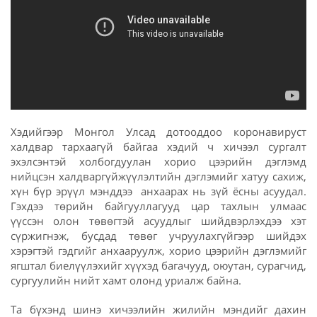
Хэдийгээр Монгол Улсад дотооддоо коронавируст
халдвар тархаагүй байгаа хэдий ч хичээл сургалт
эхэлсэнтэй холбогдуулан хорио цээрийн дэглэмд
нийцсэн халдваргүйжүүлэлтийн дэглэмийг хатуу сахиж,
хүн бүр эрүүл мэнддээ анхаарах нь зүй ёсны асуудал.
Гэхдээ төрийн байгууллагууд цар тахлын улмаас
үүссэн олон төвөгтэй асуудлыг шийдвэрлэхдээ хэт
сүржигнэж, бусдад төвөг учруулахгүйгээр шийдэх
хэрэгтэй гэдгийг анхааруулж, хорио цээрийн дэглэмийг
ягштал биелүүлэхийг хүүхэд багачууд, оюутан, сурагчид,
сургуулийн нийт хамт олонд уриалж байна.
Та бүхэнд шинэ хичээлийн жилийн мэндийг дахин