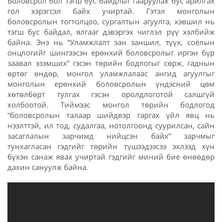
Боловсрол бол тэгш бус байдлыг гааруулах бус арилгах
гол хэрэгсэл байх учиртай. Гэтэл монголын
боловсролын тогтолцоо, сургалтын агуулга, хэвшил нь
тэгш бус байдал, ялгааг дэвэргэх чиглэл рүү хэлбийж
байна. Энэ нь “Уламжлалт зан заншил, түүх, соёлын
онцлогийг шингээсэн ерөнхий боловсролыг иргэн бүр
заавал эзэмших” гэсэн төрийн бодлогыг сөрж, гаднын
өртөг өндөр, монгол уламжлалаас ангид агуулгыг
монголын ерөнхий боловсролын үндэсний цөм
хөтөлбөрт тулгах гэсэн оролдлоготой салшгүй
холбоотой. Тиймээс монгол төрийн бодлогод
“боловсролын талаар шийдвэр гаргах үйл явц нь
нээлттэй, ил тод, судалгаа, нотолгоонд суурилсан, сайн
засаглалын зарчимд нийцсэн байх” зарчмыг
тунхагласан гэдгийг төрийн түшээдээсээ эхлээд хүн
бүхэн санаж явах учиртай гэдгийг миний бие өнөөдөр
дахин сануулж байна.