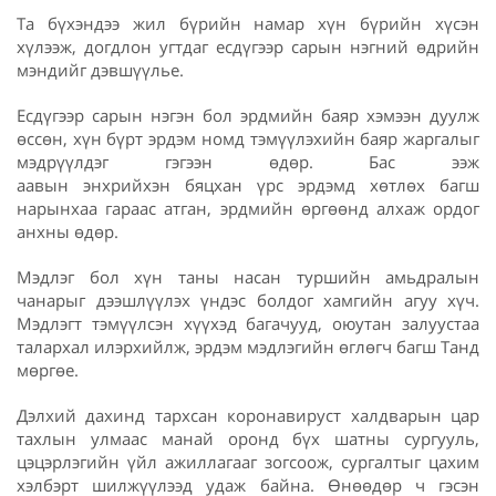
Та бүхэндээ жил бүрийн намар хүн бүрийн хүсэн
хүлээж, догдлон угтдаг есдүгээр сарын нэгний өдрийн
мэндийг дэвшүүлье.
Есдүгээр сарын нэгэн бол эрдмийн баяр хэмээн дуулж
өссөн, хүн бүрт эрдэм номд тэмүүлэхийн баяр жаргалыг
мэдрүүлдэг гэгээн өдөр. Бас ээж
аавын энхрийхэн бяцхан үрс эрдэмд хөтлөх багш
нарынхаа гараас атган, эрдмийн өргөөнд алхаж ордог
анхны өдөр.
Мэдлэг бол хүн таны насан туршийн амьдралын
чанарыг дээшлүүлэх үндэс болдог хамгийн агуу хүч.
Мэдлэгт тэмүүлсэн хүүхэд багачууд, оюутан залуустаа
талархал илэрхийлж, эрдэм мэдлэгийн өглөгч багш Танд
мөргөе.
Дэлхий дахинд тархсан коронавируст халдварын цар
тахлын улмаас манай оронд бүх шатны сургууль,
цэцэрлэгийн үйл ажиллагааг зогсоож, сургалтыг цахим
хэлбэрт шилжүүлээд удаж байна. Өнөөдөр ч гэсэн