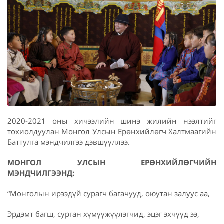
2020-2021 оны хичээлийн шинэ жилийн нээлтийг
тохиолдуулан Монгол Улсын Ерөнхийлөгч Халтмаагийн
Баттулга мэндчилгээ дэвшүүллээ.
МОНГОЛ УЛСЫН ЕРӨНХИЙЛӨГЧИЙН
МЭНДЧИЛГЭЭНД:
“Монголын ирээдүй сурагч багачууд, оюутан залуус аа,
Эрдэмт багш, сурган хүмүүжүүлэгчид, эцэг эхчүүд ээ,