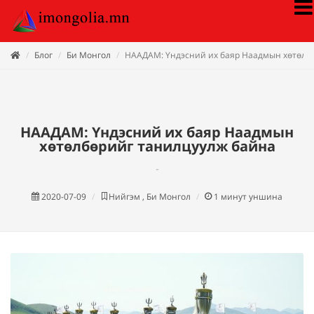
Блог
Би Монгол
НААДАМ: Үндэсний их баяр Наадмын хөтөлб
НААДАМ: Үндэсний их баяр Наадмын
хөтөлбөрийг танилцуулж байна
-
2020-07-09
Нийгэм , Би Монгол
1
минут уншина