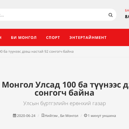
Б
8
Н
БИ МОНГОЛ
СПОРТ
ЭНТЕРТАЙНМЕНТ
 ба түүнээс дээш настай 92 сонгогч байна
Монгол Улсад 100 ба түүнээс д
сонгогч байна
Улсын бүртгэлийн ерөнхий газар
2020-06-24
Нийгэм , Би Монгол
1
минут уншина