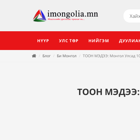
НҮҮР
УЛС ТӨР
НИЙГЭМ
ДУУЛИА
Блог
Би Монгол
ТООН МЭДЭЭ: Монгол Улсад 100
ТООН МЭДЭЭ: 