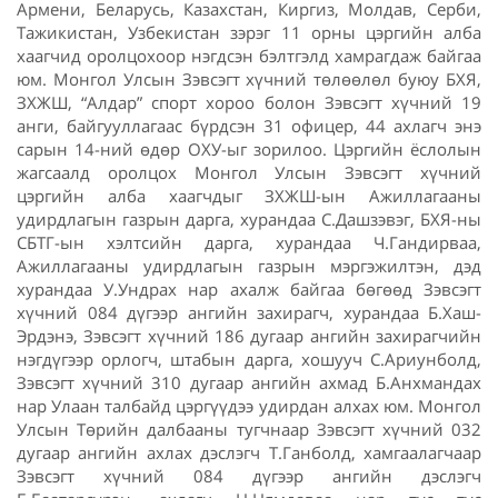
Армени, Беларусь, Казахстан, Киргиз, Молдав, Серби,
Тажикистан, Узбекистан зэрэг 11 орны цэргийн алба
хаагчид оролцохоор нэгдсэн бэлтгэлд хамрагдаж байгаа
юм. Монгол Улсын Зэвсэгт хүчний төлөөлөл буюу БХЯ,
ЗХЖШ, “Алдар” спорт хороо болон Зэвсэгт хүчний 19
анги, байгууллагаас бүрдсэн 31 офицер, 44 ахлагч энэ
сарын 14-ний өдөр ОХУ-ыг зорилоо. Цэргийн ёслолын
жагсаалд оролцох Монгол Улсын Зэвсэгт хүчний
цэргийн алба хаагчдыг ЗХЖШ-ын Ажиллагааны
удирдлагын газрын дарга, хурандаа С.Дашзэвэг, БХЯ-ны
СБТГ-ын хэлтсийн дарга, хурандаа Ч.Гандирваа,
Ажиллагааны удирдлагын газрын мэргэжилтэн, дэд
хурандаа У.Ундрах нар ахалж байгаа бөгөөд Зэвсэгт
хүчний 084 дүгээр ангийн захирагч, хурандаа Б.Хаш-
Эрдэнэ, Зэвсэгт хүчний 186 дугаар ангийн захирагчийн
нэгдүгээр орлогч, штабын дарга, хошууч С.Ариунболд,
Зэвсэгт хүчний 310 дугаар ангийн ахмад Б.Анхмандах
нар Улаан талбайд цэргүүдээ удирдан алхах юм. Монгол
Улсын Төрийн далбааны тугчнаар Зэвсэгт хүчний 032
дугаар ангийн ахлах дэслэгч Т.Ганболд, хамгаалагчаар
Зэвсэгт хүчний 084 дүгээр ангийн дэслэгч