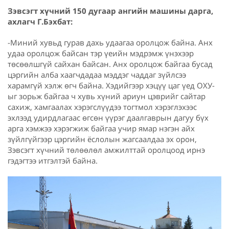
Зэвсэгт хүчний 150 дугаар ангийн машины дарга,
ахлагч Г.Бэхбат:
-Миний хувьд гурав дахь удаагаа оролцож байна. Анх
удаа оролцож байсан тэр үеийн мэдрэмж үнэхээр
төсөөлшгүй сайхан байсан. Анх оролцож байгаа бусад
цэргийн алба хаагчдадаа мэддэг чаддаг зүйлсээ
харамгүй хэлж өгч байна. Хэдийгээр хэцүү цаг үед ОХУ-
ыг зорьж байгаа ч хувь хүний ариун цэврийг сайтар
сахиж, хамгаалах хэрэгслүүдээ тогтмол хэрэглэхээс
эхлээд удирдлагаас өгсөн үүрэг даалгаврын дагуу бүх
арга хэмжээ хэрэгжиж байгаа учир ямар нэгэн айх
зүйлгүйгээр цэргийн ёслолын жагсаалдаа эх орон,
Зэвсэгт хүчний төлөөлөл амжилттай оролцоод ирнэ
гэдэгтээ итгэлтэй байна.