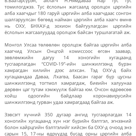
Б.Баатарсүрэн, ахлагч Н.Нямдаваа нар тус тус
томилогджээ. Тус ёслолын жагсаалд оролцох цэргийн
алба хаагчдыг 180 гаруй цэргийн алба хаагчдаас сонгон
шалгаруулсан бөгөөд найман цэргийн алба хаагч өмнө
нь ОХУ, БНХАУ-д зохион байгуулагдсан цэргийн
ёслолын жагсаалуудад оролцож байсан туршлагатай аж.
Монгол Улсаа төлөөлөн оролцож байгаа цэргийн алба
хаагчид Улсын Онцгой комиссоос өгсөн заавар,
зөвлөмжийн дагуу 14 хоногийн хугацаанд
тусгаарлагдан “COVID-19”-ийн шинжилгээнд бүрэн
хамрагдан хилийн дээс алхсан. Тэд ОХУ-д байх
хугацаандаа Даваа, Лхагва, Баасан гараг бүр цусны
шинжилгээнд тогтмол хамрагдаж, биеийн халуунаа
дөрвөн цаг тутам хэмжүүлж байгаа юм. Очсон өдрөөсөө
хойш одоогийн байдлаар коронавирусийн
шинжилгээнд гурван удаа хамрагдаад байгаа аж.
Зэвсэгт хүчний 350 дугаар ангид тусгаарлагдах 14
хоногийн хугацаанд хүн нэг бүрийн бэлтгэл, эгнээний
болон хайрцгийн бэлтгэлийг хийсэн ба ОХУ-д очоод энэ
сарын 15, 17-ны өдрүүдэд бусад орны цэргийн алба