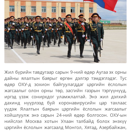
Жил бүрийн тавдугаар сарын 9-ний өдөр Аугаа эх орны
дайны ялалтын баярыг өргөн дэлгэр тэмдэглэдэг. Тус
өдөр ОХУ-д зохион байгуулагддаг цэргийн ёслолын
жагсаалыг олон орны төр, засгийн газрын тэргүүнүүд,
иргэд үзэж сонирхдог уламжлалтай. Энэ жил дэлхий
дахинд нүүрлээд буй коронавирусийн цар тахлаас
үүдэж Ялалтын баярын цэргийн ёслолын жагсаалыг
хойшлуулж энэ сарын 24-ний өдөр болгосон. ОХУ-ын
нийслэл Москва хотын Улаан талбайд болох энэхүү
цэргийн ёслолын жагсаалд Монгол, Хятад, Азербайжан,