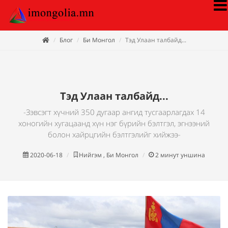
Блог
Би Монгол
Тэд Улаан талбайд...
Тэд Улаан талбайд...
-Зэвсэгт хүчний 350 дугаар ангид тусгаарлагдах 14
хоногийн хугацаанд хүн нэг бүрийн бэлтгэл, эгнээний
болон хайрцгийн бэлтгэлийг хийжээ-
2020-06-18
Нийгэм , Би Монгол
2
минут уншина