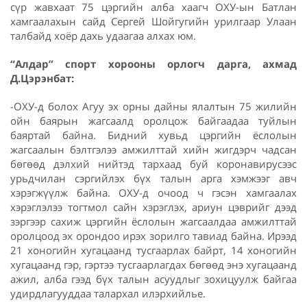
сүр жавхаат 75 цэргийн алба хаагч ОХУ-ын Батлан
хамгаалахын сайд Сергей Шойгугийн урилгаар Улаан
талбайд хоёр дахь удаагаа алхах юм.
“Алдар” спорт хорооны орлогч дарга, ахмад
Д.Цэрэнбат:
-ОХУ-д болох Агуу эх орны дайны ялалтын 75 жилийн
ойн баярын жагсаалд оролцож байгаадаа туйлын
баяртай байна. Бидний хувьд цэргийн ёслолын
жагсаалын бэлтгэлээ амжилттай хийн жигдэрч чадсан
бөгөөд дэлхий нийтэд тархаад буй коронавирусээс
урьдчилан сэргийлэх бүх талын арга хэмжээг авч
хэрэгжүүлж байна. ОХУ-д очоод ч гэсэн хамгаалах
хэрэглэлээ тогтмол сайн хэрэглэх, ариун цэврийг дээд
зэргээр сахиж цэргийн ёслолын жагсаалдаа амжилттай
оролцоод эх орондоо ирэх зорилго тавиад байна. Ирээд
21 хоногийн хугацаанд тусгаарлах байрт, 14 хоногийн
хугацаанд гэр, гэртээ тусгаарлагдах бөгөөд энэ хугацаанд
ажил, алба гээд бүх талын асуудлыг зохицуулж байгаа
удирдлагууддаа талархал илэрхийлье.