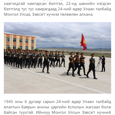
хаагчидтай хамтарсан бэлтгэл, 22-нд шөнийн нэгдсэн
бэлтгэлд тус тус хамрагдаад 24-ний өдөр Улаан талбайд
Монгол Улсаа, Зэвсэгт хүчнээ төлөөлөн алхана.
1945 оны 6 дугаар сарын 24-ний өдөр Улаан талбайд
ялалтын баярын анхны цэргийн ёслолын жагсаал болж
байсан түүхтэй. Ийнхүү Монгол Улсын Зэвсэгт хүчний