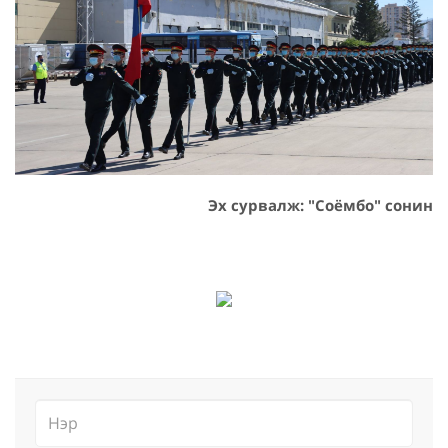
Эх сурвалж: "Соёмбо" сонин