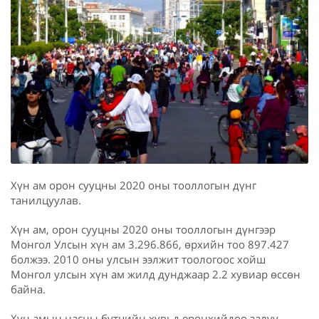
Хүн ам орон сууцны 2020 оны тооллогын дүнг
танилцуулав.
Хүн ам, орон сууцны 2020 оны тооллогын дүнгээр
Монгол Улсын хүн ам 3.296.866, өрхийн тоо 897.427
болжээ. 2010 оны улсын ээлжит тоологоос хойш
Монгол улсын хүн ам жилд дунджаар 2.2 хувиар өссөн
байна.
Хүн амын насны бүтцийн хувьд ерөнхийдөө залуу