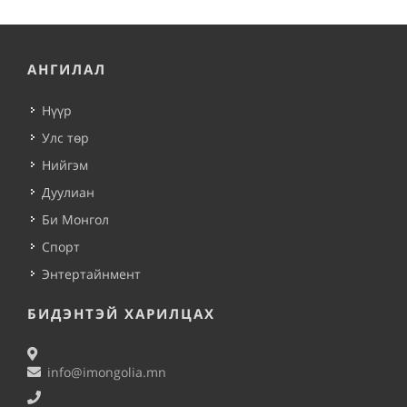
АНГИЛАЛ
Нүүр
Улс төр
Нийгэм
Дуулиан
Би Монгол
Спорт
Энтертайнмент
БИДЭНТЭЙ ХАРИЛЦАХ
info@imongolia.mn