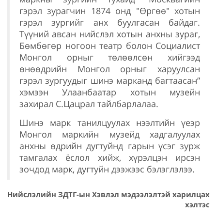
гэрэл зурагчин 1874 онд "Өргөө" хотын
гэрэл зургийг анх буулгасан байдаг.
Түүний авсан нийслэл хотын анхны зураг,
Бөмбөгөр ногоон театр болон Социалист
Монгол орныг төлөөлсөн хийгээд
өнөөдрийн Монгол орныг харуулсан
гэрэл зургуудыг шинэ марканд багтаасан”
хэмээн Улаанбаатар хотын музейн
захирал С.Цацрал тайлбарлалаа.
Шинэ марк танилцуулах нээлтийн үеэр
Монгол маркийн музейд хадгалуулах
анхны өдрийн дугтуйнд гарын үсэг зурж
тамгалах ёслол хийж, хүрэлцэн ирсэн
зочдод марк, дугтуйн дээжээс бэлэглэлээ.
Нийслэлийн ЗДТГ-ын Хэвлэл мэдээлэлтэй харилцах
хэлтэс