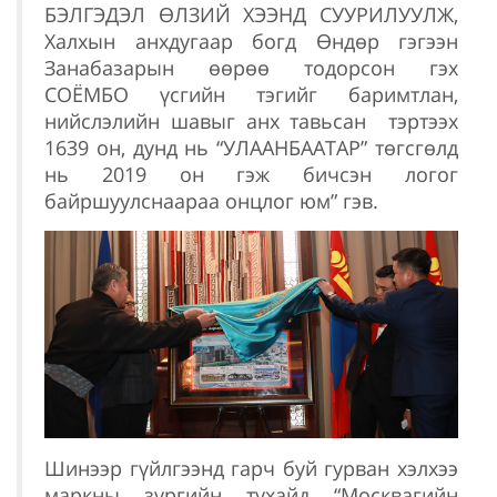
БЭЛГЭДЭЛ ӨЛЗИЙ ХЭЭНД СУУРИЛУУЛЖ,
Халхын анхдугаар богд Өндөр гэгээн
Занабазарын өөрөө тодорсон гэх
СОЁМБО үсгийн тэгийг баримтлан,
нийслэлийн шавыг анх тавьсан тэртээх
1639 он, дунд нь “УЛААНБААТАР” төгсгөлд
нь 2019 он гэж бичсэн логог
байршуулснаараа онцлог юм” гэв.
Шинээр гүйлгээнд гарч буй гурван хэлхээ
маркны зургийн тухайд “Москвагийн