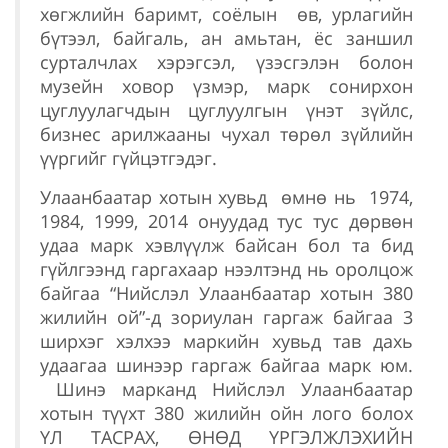
хөгжлийн баримт, соёлын өв, урлагийн
бүтээл, байгаль, ан амьтан, ёс заншил
сурталчлах хэрэгсэл, үзэсгэлэн болон
музейн ховор үзмэр, марк сонирхон
цуглуулагчдын цуглуулгын үнэт зүйлс,
бизнес арилжааны чухал төрөл зүйлийн
үүргийг гүйцэтгэдэг.
Улаанбаатар хотын хувьд өмнө нь 1974,
1984, 1999, 2014 онуудад тус тус дөрвөн
удаа марк хэвлүүлж байсан бол та бид
гүйлгээнд гаргахаар нээлтэнд нь оролцож
байгаа “Нийслэл Улаанбаатар хотын 380
жилийн ой”-д зориулан гаргаж байгаа 3
ширхэг хэлхээ маркийн хувьд тав дахь
удаагаа шинээр гаргаж байгаа марк юм.
Шинэ марканд Нийслэл Улаанбаатар
хотын түүхт 380 жилийн ойн лого болох
ҮЛ ТАСРАХ, ӨНӨД ҮРГЭЛЖЛЭХИЙН