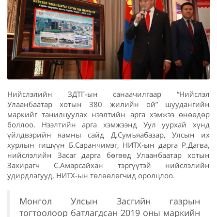
Нийслэлийн ЗДТГ-ын санаачилгаар “Нийслэл
Улаанбаатар хотын 380 жилийн ой” шуудангийн
маркийг танилцуулах нээлтийн арга хэмжээ өнөөдөр
боллоо. Нээлтийн арга хэмжээнд Уул уурхай хүнд
үйлдвэрийн яамны сайд Д.Сумъяабазар, Улсын их
хурлын гишүүн Б.Саранчимэг, НИТХ-ын дарга Р.Дагва,
нийслэлийн Засаг дарга бөгөөд Улаанбаатар хотын
Захирагч С.Амарсайхан тэргүүтэй нийслэлийн
удирдлагууд, НИТХ-ын төлөөлөгчид оролцлоо.
Монгол Улсын Засгийн газрын
тогтоолоор батлагдсан 2019 оны маркийн