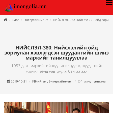
Блог
Энтертайнмент
НИЙСЛЭЛ-380: Нийслэлийн ойд зориула
НИЙСЛЭЛ-380: Нийслэлийн ойд
зориулан хэвлэгдсэн шуудангийн шинэ
маркийг танилцууллаа
-1053 дахь маркийг ийнхүү танилцуулж, шуудангийн
үйлчилгээнд нэвтрүүлж байгаа аж-
2019-10-21
Нийгэм , Энтертайнмент
1
минут уншина