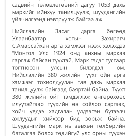
сэдвийн төлөвлөгөөний дагуу 1053 дахь
маркийг ийнхүү танилцуулж, шуудангийн
үйлчилгээнд нэвтрүүлж байгаа аж.
Нийслэлийн Засаг дарга бөгөөд
Улаанбаатар хотын Захирагч
С.Амарсайхан арга хэмжээг нээж хэлэхдээ
“Монгол Улс 1924 онд анхны маркаа
гаргаж байсан түүхтэй. Марк гэдэг тусгаар
тогтносон улсын билэгдэл юм.
Нийслэлийн 380 жилийн түүхт ойн арга
хэмжээг тохиолдуулан тав дахь маркаа
танилцуулж байгаад баяртай байна. Түүхт
380 жилийн ойг тэмдэглэж өнгөрөхөөс
илүүтэйгээр түүхийн өв соёлоо сэргээх,
хойч үедээ хадгалан үлдээсэн бүтээлч
ажлуудыг хийхээр бид зорьж байна.
Шуудангийн марк нь зөвхөн төлбөрийн
баталгаа болох төдийгүй улс орны түүхэн