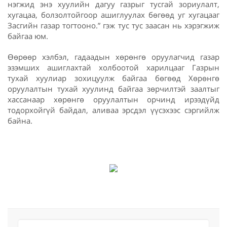
нэгжид энэ хуулийн дагуу газрыг тусгай зориулалт,
хугацаа, болзолтойгоор ашиглуулах бөгөөд уг хугацааг
Засгийн газар тогтооно.” гэж тус тус заасан нь хэрэгжиж
байгаа юм.
Өөрөөр хэлбэл, гадаадын хөрөнгө оруулагчид газар
эзэмших ашиглахтай холбоотой харилцааг Газрын
тухай хуулиар зохицуулж байгаа бөгөөд Хөрөнгө
оруулалтын тухай хуулинд байгаа зөрчилтэй заалтыг
хассанаар хөрөнгө оруулалтын орчинд ирээдүйд
тодорхойгүй байдал, аливаа эрсдэл үүсэхээс сэргийлж
байна.