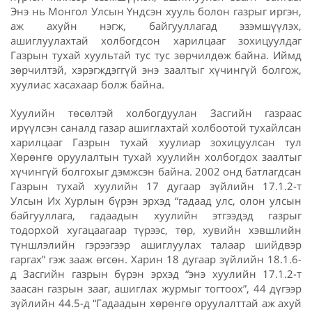
Энэ нь Монгол Улсын Үндсэн хууль болон газрыг иргэн,
аж ахуйн нэгж, байгууллагад эзэмшүүлэх,
ашиглуулахтай холбогдсон харилцааг зохицуулдаг
Газрын тухай хуультай тус тус зөрчилдөж байна. Иймд
зөрчилтэй, хэрэгждэггүй энэ заалтыг хүчингүй болгож,
хуулиас хасахаар болж байна.
Хуулийн төсөлтэй холбогдуулан Засгийн газраас
ирүүлсэн саналд газар ашиглахтай холбоотой тухайлсан
харилцааг Газрын тухай хуулиар зохицуулсан тул
Хөрөнгө оруулалтын тухай хуулийн холбогдох заалтыг
хүчингүй болгохыг дэмжсэн байна. 2002 онд батлагдсан
Газрын тухай хуулийн 17 дугаар зүйлийн 17.1.2-т
Улсын Их Хурлын бүрэн эрхэд “гадаад улс, олон улсын
байгууллага, гадаадын хуулийн этгээдэд газрыг
тодорхой хугацаагаар түрээс, төр, хувийн хэвшлийн
түншлэлийн гэрээгээр ашиглуулах талаар шийдвэр
гаргах” гэж зааж өгсөн. Харин 18 дугаар зүйлийн 18.1.6-
д Засгийн газрын бүрэн эрхэд “энэ хуулийн 17.1.2-т
заасан газрын зааг, ашиглах журмыг тогтоох”, 44 дүгээр
зүйлийн 44.5-д “Гадаадын хөрөнгө оруулалттай аж ахуй