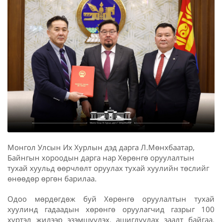
Монгол Улсын Их Хурлын дэд дарга Л.Мөнхбаатар,
Байнгын хороодын дарга нар Хөрөнгө оруулалтын
тухай хуульд өөрчлөлт оруулах тухай хуулийн төслийг
өнөөдөр өргөн барилаа.
Одоо мөрдөгдөж буй Хөрөнгө оруулалтын тухай
хуулинд гадаадын хөрөнгө оруулагчид газрыг 100
хүртэл жилээр эзэмшүүлэх, ашиглуулах заалт байгаа.