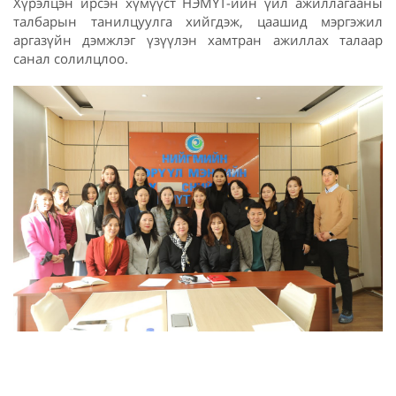
Хүрэлцэн ирсэн хүмүүст НЭМҮТ-ийн үйл ажиллагааны
талбарын танилцуулга хийгдэж, цаашид мэргэжил
аргазүйн дэмжлэг үзүүлэн хамтран ажиллах талаар
санал солилцлоо.