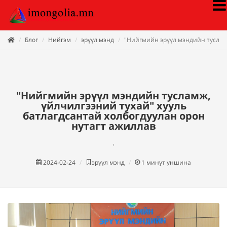
Блог
Нийгэм
эрүүл мэнд
"Нийгмийн эрүүл мэндийн тусламж
"Нийгмийн эрүүл мэндийн тусламж,
үйлчилгээний тухай" хууль
батлагдсантай холбогдуулан орон
нутагт ажиллав
,
2024-02-24
эрүүл мэнд
1
минут уншина