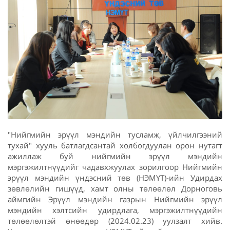
"Нийгмийн эрүүл мэндийн тусламж, үйлчилгээний
тухай" хууль батлагдсантай холбогдуулан орон нутагт
ажиллаж буй нийгмийн эрүүл мэндийн
мэргэжилтнүүдийг чадавхжуулах зорилгоор Нийгмийн
эрүүл мэндийн үндэсний төв (НЭМҮТ)-ийн Удирдах
зөвлөлийн гишүүд, хамт олны төлөөлөл Дорноговь
аймгийн Эрүүл мэндийн газрын Нийгмийн эрүүл
мэндийн хэлтсийн удирдлага, мэргэжилтнүүдийн
төлөөлөлтэй өнөөдөр (2024.02.23) уулзалт хийв.