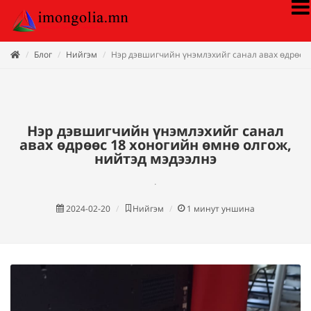
Блог
Нийгэм
Нэр дэвшигчийн үнэмлэхийг санал авах өдрөөс 
Нэр дэвшигчийн үнэмлэхийг санал
авах өдрөөс 18 хоногийн өмнө олгож,
нийтэд мэдээлнэ
.
2024-02-20
Нийгэм
1
минут уншина