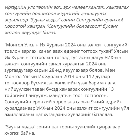
Иргэдийн улс төрийн эрх, эрх чөлөөг хангаж, хамгаалах,
сонгуулийн боловсрол мэдлэгийг дээшлүүлэх
зорилгоор “Зууны мэдээ” сонин Сонгуулийн ерөнхий
хороотой хамтран “Сонгуулийн боловсрол” буланг
хөтлөн явуулдаг билээ.
“Монгол Улсын Их Хурлын 2024 оны ээлжит сонгуулийг
товлон зарлах, санал авах өдрийг тогтоох тухай” Улсын
Их Хурлын тогтоолын төсөлд тусгасны дагуу УИХ-ын
ээлжит сонгуулийн санал хураалтыг 2024 оны
зургаадугаар сарын 28-нд явуулахаар болов. Мөн
Монгол Улсын Их Хурлын 2013 оны 112 дугаар
тогтоолоор Бүсчилсэн хөгжлийн үзэл баримтлалд
нийцүүлсэн таван бүсэд хамаарах сонгуулийн 13
тойргийг байгуулж, мандатын тоог тогтоосон.
Сонгуулийн ерөнхий хороо энэ сарын 9-ний өдрийн
хуралдаанаар УИХ-ын 2024 оны ээлжит сонгуулийн үйл
ажиллагааны цаг хугацааны хуваарийг баталлаа.
“Зууны мэдээ” сонин цаг тооны хуанлийг цувралаар
хүргэж байна.