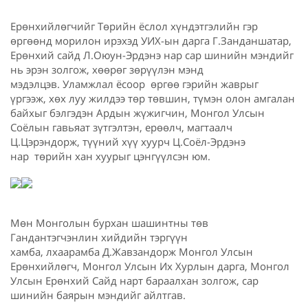
Ерөнхийлөгчийг Төрийн ёслол хүндэтгэлийн гэр
өргөөнд морилон ирэхэд УИХ-ын дарга Г.Занданшатар,
Ерөнхий сайд Л.Оюун-Эрдэнэ нар сар шинийн мэндийг
нь эрэн золгож, хөөрөг зөрүүлэн мэнд
мэдэлцэв. Уламжлал ёсоор өргөө гэрийн жаврыг
үргээж, хөх луу жилдээ төр төвшин, түмэн олон амгалан
байхыг бэлгэдэн Ардын жүжигчин, Монгол Улсын
Соёлын гавьяат зүтгэлтэн, ерөөлч, магтаалч
Ц.Цэрэндорж, түүний хүү хуурч Ц.Соёл-Эрдэнэ
нар төрийн хан хуурыг цэнгүүлсэн юм.
Мөн Монголын бурхан шашинтны төв
Гандантэгчэнлин хийдийн тэргүүн
хамба, лхаарамба Д.Жавзандорж Монгол Улсын
Ерөнхийлөгч, Монгол Улсын Их Хурлын дарга, Монгол
Улсын Ерөнхий Сайд нарт бараалхан золгож, сар
шинийн баярын мэндийг айлтгав.