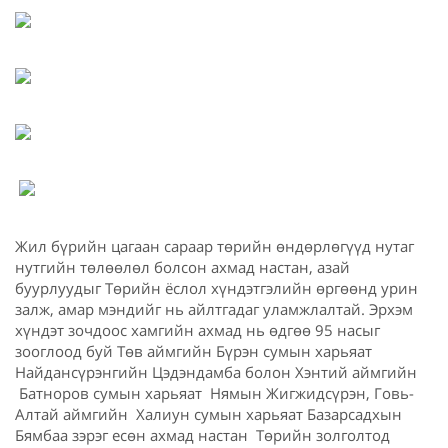
Жил бүрийн цагаан сараар төрийн өндөрлөгүүд нутаг
нутгийн төлөөлөл болсон ахмад настан, азай
буурлуудыг Төрийн ёслол хүндэтгэлийн өргөөнд урин
залж, амар мэндийг нь айлтгадаг уламжлалтай. Эрхэм
хүндэт зочдоос хамгийн ахмад нь өдгөө 95 насыг
зооглоод буй Төв аймгийн Бүрэн сумын харьяат
Найдансүрэнгийн Цэдэндамба болон Хэнтий аймгийн
Батноров сумын харьяат Нямын Жигжидсүрэн, Говь-
Алтай аймгийн Халиун сумын харьяат Базарсадхын
Бямбаа зэрэг есөн ахмад настан Төрийн золголтод