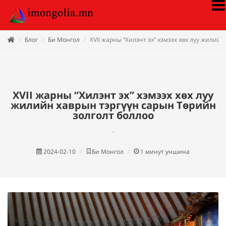
Блог
Би Монгол
XVII жарны “Хилэнт эх” хэмээх хөх луу жилий
XVII жарны “Хилэнт эх” хэмээх хөх луу
жилийн хаврын тэргүүн сарын Төрийн
золголт боллоо
-
2024-02-10
Би Монгол
1
минут уншина