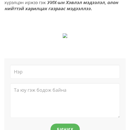
хүрэлцэн иржээ гэж
УИХ-ын Хэвлэл мэдээлэл, олон
нийттэй харилцах газраас мэдээллээ.
БИЧИХ