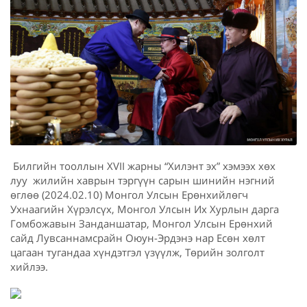
Билгийн тооллын XVII жарны “Хилэнт эх” хэмээх хөх
луу жилийн хаврын тэргүүн сарын шинийн нэгний
өглөө (2024.02.10) Монгол Улсын Ерөнхийлөгч
Ухнаагийн Хүрэлсүх, Монгол Улсын Их Хурлын дарга
Гомбожавын Занданшатар, Монгол Улсын Ерөнхий
сайд Лувсаннамсрайн Оюун-Эрдэнэ нар Есөн хөлт
цагаан тугандаа хүндэтгэл үзүүлж, Төрийн золголт
хийлээ.