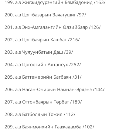
199. а.з Жигжидсүрэнгийн Бямбадонид /163/
200. а.з Цогтбазарын Заяатүшиг /97/
201. а.з Энх-Амгалангийн Өлзийбаяр /126/
202. а.з Цогтбаярын Хашбат /216/
203. а.з Чулуунбатын Даш /39/
204. а.з Цогоогийн Алтансүх /252/
205. а.з Баттөмөрийн Батбаян /31/
206. а.з Насан-Очирын Намнан-Эрдэнэ /144/
207. а.з Отгонбаярын Төрбат /189/
208. а.з Батболдын Тожил /112/
209. а.з Баянмөнхийн Гаажадамба /102/