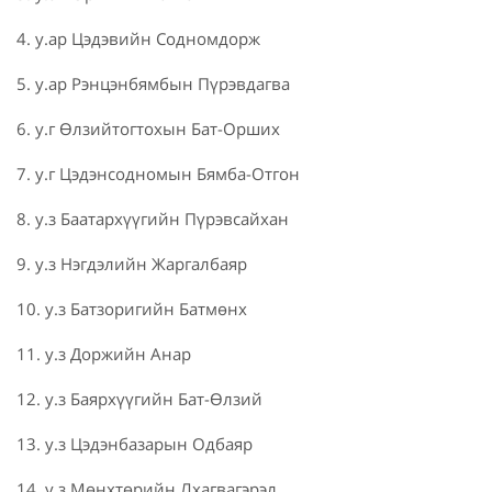
4. у.ар Цэдэвийн Содномдорж
5. у.ар Рэнцэнбямбын Пүрэвдагва
6. у.г Өлзийтогтохын Бат-Орших
7. у.г Цэдэнсодномын Бямба-Отгон
8. у.з Баатархүүгийн Пүрэвсайхан
9. у.з Нэгдэлийн Жаргалбаяр
10. у.з Батзоригийн Батмөнх
11. у.з Доржийн Анар
12. у.з Баярхүүгийн Бат-Өлзий
13. у.з Цэдэнбазарын Одбаяр
14. у.з Мөнхтөрийн Лхагвагэрэл