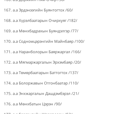
167. а.а Эрдэнээгийн Буянтогтох /60/
168. а.а Хүрэлбаатарын Очирхуяг /182/
169. а.а Мөнхбадрахын Буяндэлгэр /77/
170. а.а Содномцэрэнгийн Майнбаяр /100/
171. а.а Наранболорын Баяржаргал /166/
172. а.а Мягмаржаргалын Эрхэмбаяр /20/
173. а.а Төмөрбаатарын Баттогтох /137/
174. а.а Болоржавын Отгонбаатар /110/
175. а.а Энхжаргалын Дашдэмбэрэл /21/
176. а.а Мөнхбатын Цэрэн /90/