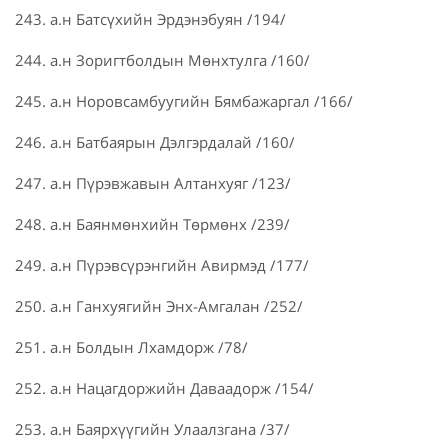
243. а.н Батсүхийн Эрдэнэбуян /194/
244. а.н Зоригтболдын Мөнхтулга /160/
245. а.н Норовсамбуугийн Бямбажаргал /166/
246. а.н Батбаярын Дэлгэрдалай /160/
247. а.н Пүрэвжавын Алтанхуяг /123/
248. а.н Баянмөнхийн Төрмөнх /239/
249. а.н Пүрэвсүрэнгийн Авирмэд /177/
250. а.н Ганхуягийн Энх-Амгалан /252/
251. а.н Болдын Лхамдорж /78/
252. а.н Нацагдоржийн Даваадорж /154/
253. а.н Баярхүүгийн Улаалзгана /37/