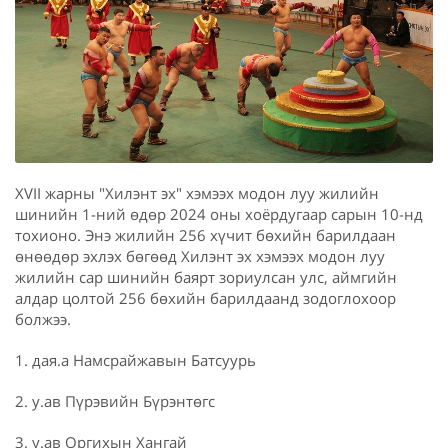
XVII жарны "Хилэнт эх" хэмээх модон луу жилийн
шинийн 1-ний өдөр 2024 оны хоёрдугаар сарын 10-нд
тохионо. Энэ жилийн 256 хүчит бөхийн барилдаан
өнөөдөр эхлэх бөгөөд Хилэнт эх хэмээх модон луу
жилийн сар шинийн баярт зориулсан улс, аймгийн
алдар цолтой 256 бөхийн барилдаанд зодоглохоор
болжээ.
1. дая.а Намсрайжавын Батсуурь
2. у.ав Пүрэвийн Бүрэнтөгс
3. у.ав Оргихын Хангай