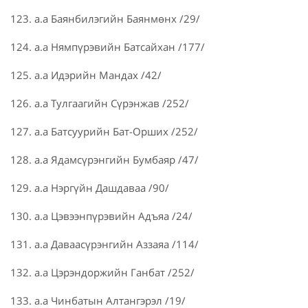
123. а.а Баянбилэгийн Баянмөнх /29/
124. а.а Нямпүрэвийн Батсайхан /177/
125. а.а Идэрийн Мандах /42/
126. а.а Тулгаагийн Сүрэнжав /252/
127. а.а Батсуурийн Бат-Орших /252/
128. а.а Ядамсүрэнгийн Бумбаяр /47/
129. а.а Нэргүйн Дашдаваа /90/
130. а.а Цэвээнпүрэвийн Адъяа /24/
131. а.а Даваасүрэнгийн Аззаяа /114/
132. а.а Цэрэндоржийн Ганбат /252/
133. а.а Чинбатын Алтангэрэл /19/