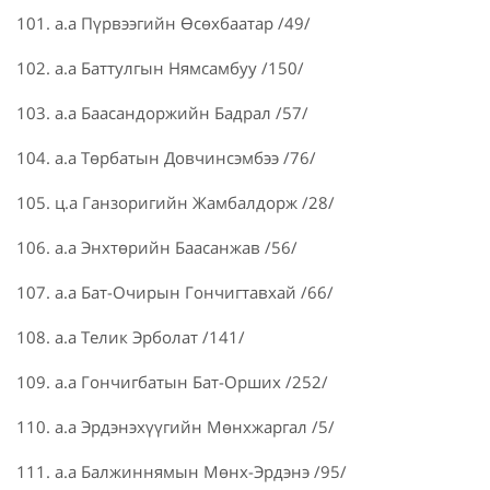
101. а.а Пүрвээгийн Өсөхбаатар /49/
102. а.а Баттулгын Нямсамбуу /150/
103. а.а Баасандоржийн Бадрал /57/
104. а.а Төрбатын Довчинсэмбээ /76/
105. ц.а Ганзоригийн Жамбалдорж /28/
106. а.а Энхтөрийн Баасанжав /56/
107. а.а Бат-Очирын Гончигтавхай /66/
108. а.а Телик Эрболат /141/
109. а.а Гончигбатын Бат-Орших /252/
110. а.а Эрдэнэхүүгийн Мөнхжаргал /5/
111. а.а Балжиннямын Мөнх-Эрдэнэ /95/