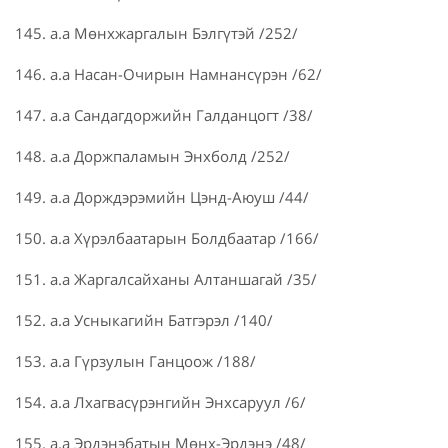
145. а.а Мөнхжаргалын Бэлгүтэй /252/
146. а.а Насан-Очирын Намнансүрэн /62/
147. а.а Сандагдоржийн Галданцогт /38/
148. а.а Доржпаламын Энхболд /252/
149. а.а Дорждэрэмийн Цэнд-Аюуш /44/
150. а.а Хүрэлбаатарын Болдбаатар /166/
151. а.а Жаргалсайханы Алтаншагай /35/
152. а.а Усныкагийн Батгэрэл /140/
153. а.а Гүрзулын Ганцоож /188/
154. а.а Лхагвасүрэнгийн Энхсаруул /6/
155. а.а Эрдэнэбатын Мөнх-Эрдэнэ /48/