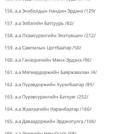
156. а.а Энхболдын Нандин-Эрдэнэ /129/
157. а.а Элбэгийн Батсуурь /82/
158. а.а Лхамсүрэнгийн Энхтүвшин /212/
159. а.а Сампилын Цогтбаатар /50/
160. а.а Ганзоригийн Мөнх-Эрдэнэ /96/
161. а.а Мягмардоржийн Баяржавхлан /4/
162. а.а Пүрэвдоржийн Хүрэлбаатар /85/
163. а.а Пүрэвсүрэнгийн Батхуяг /252/
164. а.а Жаалаагийн Наранбаатар /166/
165. а.а Даваадоржийн Эрдэнэтулга /106/
166. а.а Доржийн Ням-Очир /58/