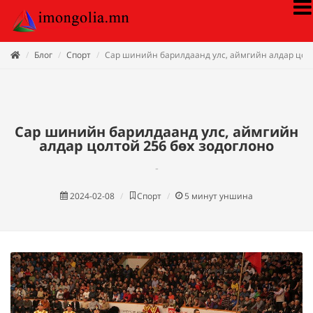
Блог
Спорт
Сар шинийн барилдаанд улс, аймгийн алдар цолт
Сар шинийн барилдаанд улс, аймгийн
алдар цолтой 256 бөх зодоглоно
-
2024-02-08
Спорт
5
минут уншина