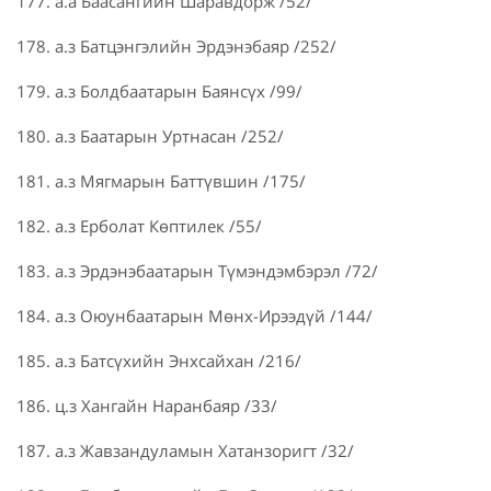
177. а.а Баасангийн Шаравдорж /52/
178. а.з Батцэнгэлийн Эрдэнэбаяр /252/
179. а.з Болдбаатарын Баянсүх /99/
180. а.з Баатарын Уртнасан /252/
181. а.з Мягмарын Баттүвшин /175/
182. а.з Ерболат Көптилек /55/
183. а.з Эрдэнэбаатарын Түмэндэмбэрэл /72/
184. а.з Оюунбаатарын Мөнх-Ирээдүй /144/
185. а.з Батсүхийн Энхсайхан /216/
186. ц.з Хангайн Наранбаяр /33/
187. а.з Жавзандуламын Хатанзоригт /32/