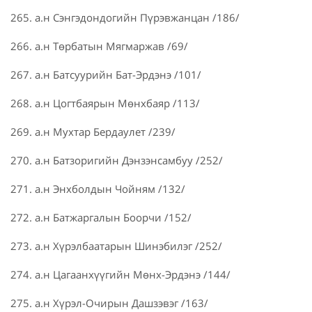
265. а.н Сэнгэдондогийн Пүрэвжанцан /186/
266. а.н Төрбатын Мягмаржав /69/
267. а.н Батсуурийн Бат-Эрдэнэ /101/
268. а.н Цогтбаярын Мөнхбаяр /113/
269. а.н Мухтар Бердаулет /239/
270. а.н Батзоригийн Дэнзэнсамбуу /252/
271. а.н Энхболдын Чойням /132/
272. а.н Батжаргалын Боорчи /152/
273. а.н Хүрэлбаатарын Шинэбилэг /252/
274. а.н Цагаанхүүгийн Мөнх-Эрдэнэ /144/
275. а.н Хүрэл-Очирын Дашзэвэг /163/