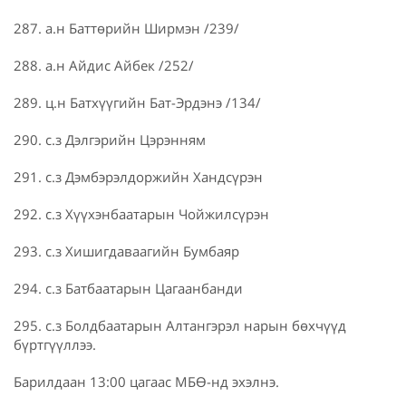
287. а.н Баттөрийн Ширмэн /239/
288. а.н Айдис Айбек /252/
289. ц.н Батхүүгийн Бат-Эрдэнэ /134/
290. с.з Дэлгэрийн Цэрэнням
291. с.з Дэмбэрэлдоржийн Хандсүрэн
292. с.з Хүүхэнбаатарын Чойжилсүрэн
293. с.з Хишигдаваагийн Бумбаяр
294. с.з Батбаатарын Цагаанбанди
295. с.з Болдбаатарын Алтангэрэл нарын бөхчүүд
бүртгүүллээ.
Барилдаан 13:00 цагаас МБӨ-нд эхэлнэ.