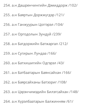
254. а.н Дашренчингийн Дэмиддорж /102/
255. а.н Баяртын Доржжүгдэр /121/
256. а.н Ганжуурын Цоггэрэл /104/
257. а.н Оргодолын Зундуй /239/
258. а.н Батдоржийн Батжаргал /212/
259. а.н Сугирын Лундаа /166/
260. а.н Батхишигийн Одгэрэл /43/
261. а.н Батбаатарын Баянсайхан /166/
262. а.н Баярсайханы Батзориг /108/
263. а.н Цэрэнчимэдийн Билэгсайхан /148/
264. а.н Хүрэлбаатарын Балжинням /61/