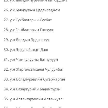
26. у.х Баянзулын Цэдэнсодном
27. у.х Сүхбаатарын Сүхбат
28. у.х Ганбаатарын Ганхуяг
29. у.н Болдын Эрдэнэхүү
30. у.н Эрдэнэбатын Даш
31. у.н Чинчулууны Батчулуун
32. у.н Жаргалсайханы Чулуунбат
33. у.н Болдпүрэвийн Сугаржаргал
34. у.н Базаргүрийн Бадамсүрэн
35. у.н Алтангэрэлийн Алтанхуяг