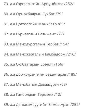
79. а.а Сэргэлэнгийн Ариунбилэг /252/
80. а.а Өрнөхбаярын Сүхбат /79/
81. а.а Цогтоогийн Мөнхбаяр /89/
82. а.а Бүрнээгийн Баянмөнх /27/
83. а.а Мөнхдурсгалын Төрбат /154/
84. а.а Мөнхжаргалын Бямбадорж /216/
85. а.а Сүхбаатарын Ерөөлт /166/
86. а.а Доржсүрэнгийн Бадамгарав /189/
87. а.а Мөнхбатын Даваасүрэн /63/
88. а.а Ганболдын Төрмөнх /12/
89. а.а Дагвасамбуугийн Бямбасүрэн /252/