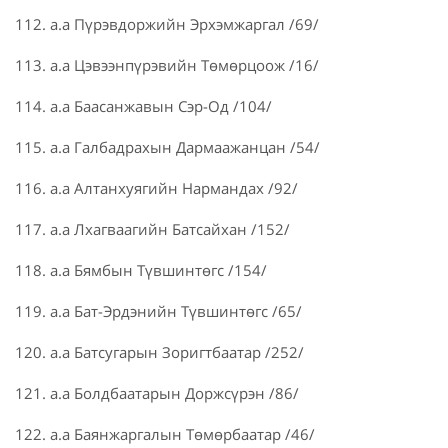
112. а.а Пүрэвдоржийн Эрхэмжаргал /69/
113. а.а Цэвээнпүрэвийн Төмөрцоож /16/
114. а.а Баасанжавын Сэр-Од /104/
115. а.а Галбадрахын Дармаажанцан /54/
116. а.а Алтанхуягийн Нармандах /92/
117. а.а Лхагваагийн Батсайхан /152/
118. а.а Бямбын Түвшинтөгс /154/
119. а.а Бат-Эрдэнийн Түвшинтөгс /65/
120. а.а Батсугарын Зоригтбаатар /252/
121. а.а Болдбаатарын Доржсүрэн /86/
122. а.а Баянжаргалын Төмөрбаатар /46/