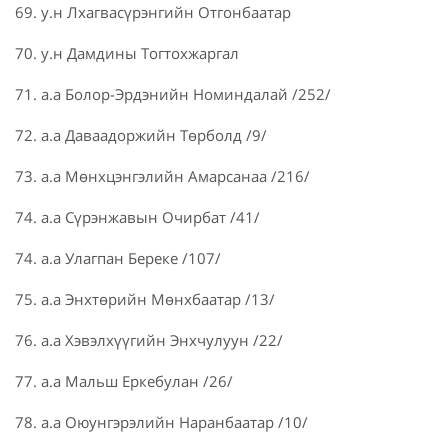
69. у.н Лхагвасүрэнгийн Отгонбаатар
70. у.н Дамдины Тогтохжаргал
71. а.а Болор-Эрдэнийн Номиндалай /252/
72. а.а Даваадоржийн Төрболд /9/
73. а.а Мөнхцэнгэлийн Амарсанаа /216/
74. а.а Сүрэнжавын Очирбат /41/
74. а.а Улагпан Береке /107/
75. а.а Энхтөрийн Мөнхбаатар /13/
76. а.а Хэвэлхүүгийн Энхчулуун /22/
77. а.а Мальш Еркебулан /26/
78. а.а Оюунгэрэлийн Наранбаатар /10/