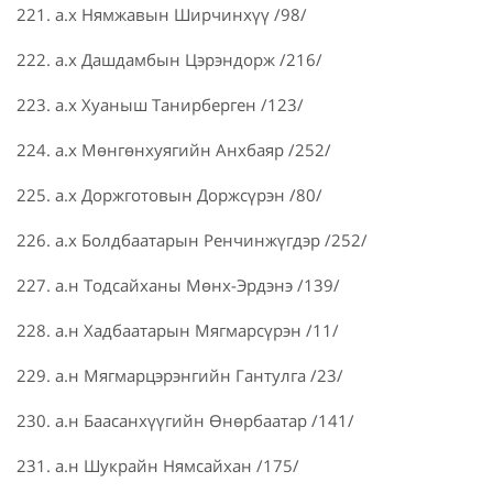
221. а.х Нямжавын Ширчинхүү /98/
222. а.х Дашдамбын Цэрэндорж /216/
223. а.х Хуаныш Танирберген /123/
224. а.х Мөнгөнхуягийн Анхбаяр /252/
225. а.х Доржготовын Доржсүрэн /80/
226. а.х Болдбаатарын Ренчинжүгдэр /252/
227. а.н Тодсайханы Мөнх-Эрдэнэ /139/
228. а.н Хадбаатарын Мягмарсүрэн /11/
229. а.н Мягмарцэрэнгийн Гантулга /23/
230. а.н Баасанхүүгийн Өнөрбаатар /141/
231. а.н Шукрайн Нямсайхан /175/