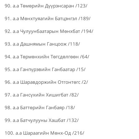
90. а.а Төмөрийн Дүүрэнсаран /123/
91. а.а Мөнхтуяагийн Батцэнгэл /189/
92. а.а Чулуунбаатарын Мөнхбат /194/
93. а.а Дашнямын Ганцоож /118/
94. а.а Төрмөнхийн Төгсдөлгөөн /64/
95. а.а Ганпүрэвийн Ганбаатар /15/
96. а.а Шаравдоржийн Отгонтөгс /2/
97. а.а Гансүхийн Хишигбат /82/
98. а.а Баттөрийн Ганбаяр /18/
99. а.а Батчулууны Хашбат /132/
100. а.а Шараагийн Мөнх-Од /216/