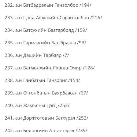
232. а.н Батбадралын Ганзолбоо /194/
233. а.н Цэнд-Аюушийн Саранзолбоо /216/
234. а.н Батсүхийн Баатарболд /159/
235. а.н Гармаагийн Бат-Эрдэнэ /93/
236. а.н Дашийн Төрбаяр /7/
237. а.н Батмөнхийн Лхагва-Очир /128/
238. а.н Ганбатын Ганзориг /154/
239. а.н Отгонбатын Баярбаасан /67/
240. а.н Жамъяны Цэгц /252/
241. а.н Доржготовын Батхүрэл /252/
242. а.н Болоогийн Алтангэрэл /239/