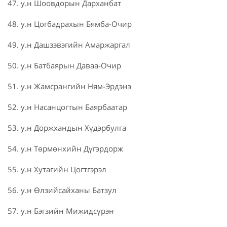
47. у.н Шоовдорын Дарханбат
48. у.н Цогбадрахын Бямба-Очир
49. у.н Дашзэвэгийн Амаржаргал
50. у.н Батбаярын Даваа-Очир
51. у.н Жамсрангийн Ням-Эрдэнэ
52. у.н Насанцогтын Баярбаатар
53. у.н Доржхандын Хүдэрбулга
54. у.н Төрмөнхийн Дүгэрдорж
55. у.н Хутагийн Цогтгэрэл
56. у.н Өлзийсайханы Батзул
57. у.н Бэгзийн Мижидсүрэн