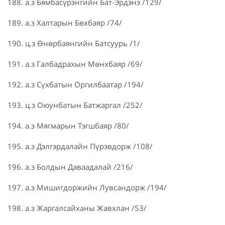
188. а.з Бямбасүрэнгийн Бат-Эрдэнэ /129/
189. а.з Халтарын Бөхбаяр /74/
190. ц.з Өнөрбаянгийн Батсуурь /1/
191. а.з Галбадрахын Мөнхбаяр /69/
192. а.з Сүхбатын Оргилбаатар /194/
193. ц.з Оюунбатын Батжаргал /252/
194. а.з Мягмарын Тэгшбаяр /80/
195. а.з Дэлгэрдалайн Пүрэвдорж /108/
196. а.з Болдын Даваадалай /216/
197. а.з Мишигдоржийн Лувсандорж /194/
198. а.з Жаргалсайханы Жавхлан /53/