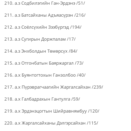
210. а.з Содбилэгийн Ган-Эрдэнэ /51/
211. а.з Батсайханы Адъяасүрэн /216/
212. а.з Соёлсүхийн Зээбүргэд /194/
213. а.з Сугирын Доржпалам /17/
214. а.з Энхболдын Төмөрсүх /84/
215. а.з Отгонбатын Баяржаргал /73/
216. а.х Буянтогтохын Ганзолбоо /40/
217. а.х Пүрэврагчаагийн Жаргалсайхан /239/
218. а.х Галбадрахын Гантулга /59/
219. а.х Эрдэнэцогтын Шийравнямбуу /120/
220. а.х Жаргалсайханы Дэлгэрсайхан /115/