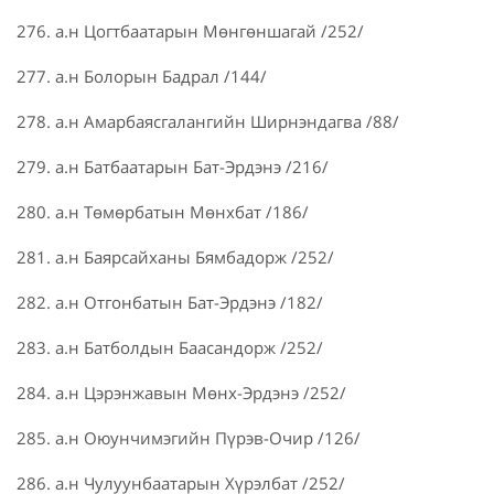
276. а.н Цогтбаатарын Мөнгөншагай /252/
277. а.н Болорын Бадрал /144/
278. а.н Амарбаясгалангийн Ширнэндагва /88/
279. а.н Батбаатарын Бат-Эрдэнэ /216/
280. а.н Төмөрбатын Мөнхбат /186/
281. а.н Баярсайханы Бямбадорж /252/
282. а.н Отгонбатын Бат-Эрдэнэ /182/
283. а.н Батболдын Баасандорж /252/
284. а.н Цэрэнжавын Мөнх-Эрдэнэ /252/
285. а.н Оюунчимэгийн Пүрэв-Очир /126/
286. а.н Чулуунбаатарын Хүрэлбат /252/