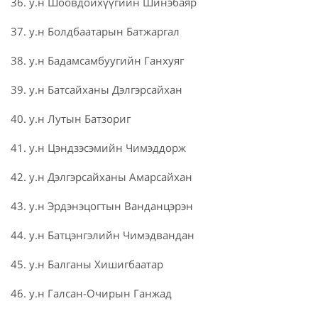
36. у.н Шоовдойхүүгийн Шинэбаяр
37. у.н Болдбаатарын Батжаргал
38. у.н Бадамсамбуугийн Ганхуяг
39. у.н Батсайханы Дэлгэрсайхан
40. у.н Лутын Батзориг
41. у.н Цэндзэсэмийн Чимэддорж
42. у.н Дэлгэрсайханы Амарсайхан
43. у.н Эрдэнэцогтын Ванданцэрэн
44. у.н Батцэнгэлийн Чимэдвандан
45. у.н Балганы Хишигбаатар
46. у.н Галсан-Очирын Ганжад