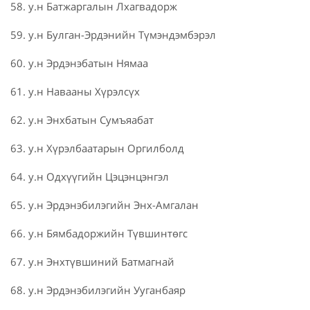
58. у.н Батжаргалын Лхагвадорж
59. у.н Булган-Эрдэнийн Түмэндэмбэрэл
60. у.н Эрдэнэбатын Нямаа
61. у.н Навааны Хүрэлсүх
62. у.н Энхбатын Сумъяабат
63. у.н Хүрэлбаатарын Оргилболд
64. у.н Одхүүгийн Цэцэнцэнгэл
65. у.н Эрдэнэбилэгийн Энх-Амгалан
66. у.н Бямбадоржийн Түвшинтөгс
67. у.н Энхтүвшиний Батмагнай
68. у.н Эрдэнэбилэгийн Ууганбаяр