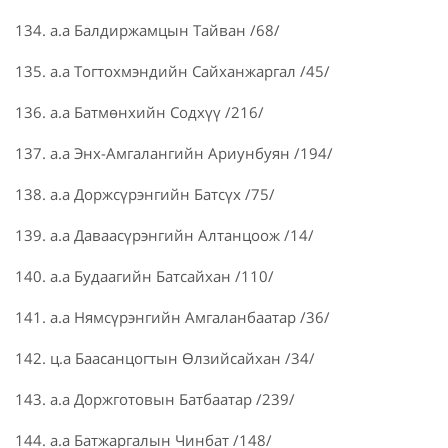
134. а.а Балдиржамцын Тайван /68/
135. а.а Тогтохмэндийн Сайханжаргал /45/
136. а.а Батмөнхийн Содхүү /216/
137. а.а Энх-Амгалангийн Ариунбуян /194/
138. а.а Доржсүрэнгийн Батсүх /75/
139. а.а Даваасүрэнгийн Алтанцоож /14/
140. а.а Будаагийн Батсайхан /110/
141. а.а Нямсүрэнгийн Амгаланбаатар /36/
142. ц.а Баасанцогтын Өлзийсайхан /34/
143. а.а Доржготовын Батбаатар /239/
144. а.а Батжаргалын Чинбат /148/