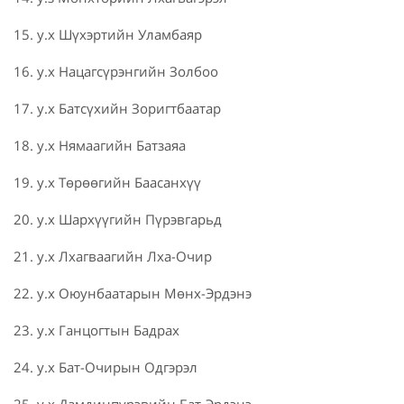
15. у.х Шүхэртийн Уламбаяр
16. у.х Нацагсүрэнгийн Золбоо
17. у.х Батсүхийн Зоригтбаатар
18. у.х Нямаагийн Батзаяа
19. у.х Төрөөгийн Баасанхүү
20. у.х Шархүүгийн Пүрэвгарьд
21. у.х Лхагваагийн Лха-Очир
22. у.х Оюунбаатарын Мөнх-Эрдэнэ
23. у.х Ганцогтын Бадрах
24. у.х Бат-Очирын Одгэрэл
25. у.х Дамдинпүрэвийн Бат-Эрдэнэ