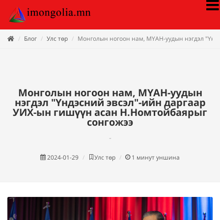
Блог
Улс төр
Монголын ногоон нам, МҮАН-уудын нэгдэл "Үнд
Монголын ногоон нам, МҮАН-уудын
нэгдэл "Үндэсний эвсэл"-ийн даргаар
УИХ-ын гишүүн асан Н.Номтойбаярыг
сонгожээ
-
2024-01-29
Улс төр
1
минут уншина