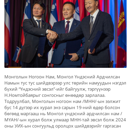
Монголын Ногоон Нам, Монгол Үндэсний Ардчилсан
Намын тус тус шийдвэрээр улс төрийн намуудын нэгдэл
бүхий “Үндэсний эвсэл”-ийг байгуулж, тэргүүнээр
Н.Номтойбаярыг сонгосныг өнөөдөр зарлалаа.
Тодруулбал, Монголын ногоон нам /МНН/-ын ээлжит
бус 14 дүгээр их хурал энэ сарын 19-ний өдөр болсон
бөгөөд маргааш нь Монгол үндэсний ардчилсан нам /
МҮАН/-ын хурал болж улмаар МНН-тай эвсэл болж 2024
оны УИХ-ын сонгуульд оролцох шийдвэрийг гаргасан