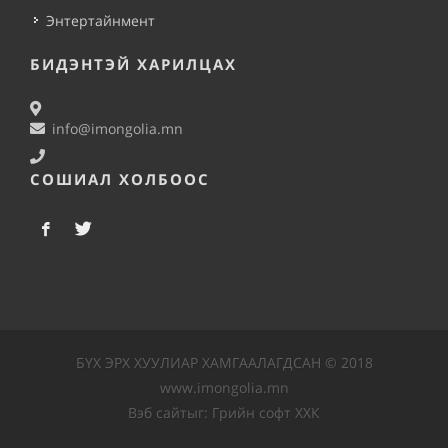
Энтертайнмент
БИДЭНТЭЙ ХАРИЛЦАХ
info@imongolia.mn
СОШИАЛ ХОЛБООС
БҮХ ЭРХ ХУУЛИАР ХАМГААЛАГДСАН © 2018
www.imongolia.mn
Вэб сайт
ыг:
Грийн софт ХХК