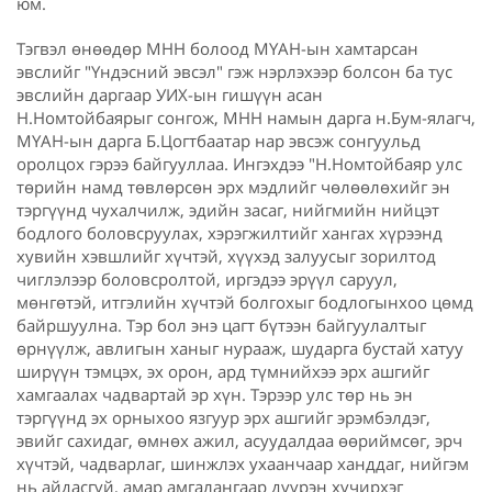
юм.
Тэгвэл өнөөдөр МНН болоод МҮАН-ын хамтарсан
эвслийг "Үндэсний эвсэл" гэж нэрлэхээр болсон ба тус
эвслийн даргаар УИХ-ын гишүүн асан
Н.Номтойбаярыг сонгож, МНН намын дарга н.Бум-ялагч,
МҮАН-ын дарга Б.Цогтбаатар нар эвсэж сонгуульд
оролцох гэрээ байгууллаа. Ингэхдээ "Н.Номтойбаяр улс
төрийн намд төвлөрсөн эрх мэдлийг чөлөөлөхийг эн
тэргүүнд чухалчилж, эдийн засаг, нийгмийн нийцэт
бодлого боловсруулах, хэрэгжилтийг хангах хүрээнд
хувийн хэвшлийг хүчтэй, хүүхэд залуусыг зорилтод
чиглэлээр боловсролтой, иргэдээ эрүүл саруул,
мөнгөтэй, итгэлийн хүчтэй болгохыг бодлогынхоо цөмд
байршуулна. Тэр бол энэ цагт бүтээн байгуулалтыг
өрнүүлж, авлигын ханыг нурааж, шударга бустай хатуу
ширүүн тэмцэх, эх орон, ард түмнийхээ эрх ашгийг
хамгаалах чадвартай эр хүн. Тэрээр улс төр нь эн
тэргүүнд эх орныхоо язгуур эрх ашгийг эрэмбэлдэг,
эвийг сахидаг, өмнөх ажил, асуудалдаа өөриймсөг, эрч
хүчтэй, чадварлаг, шинжлэх ухаанчаар ханддаг, нийгэм
нь айдасгүй, амар амгалангаар дүүрэн хүчирхэг