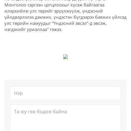
Монголоо сэргээн цогцлоохыг хүсэж байгаагаа
илэрхийлж улс төрийг эрүүлжүүлж, үндэсний
үйлдвэрлэлээ дэмжих, үндэстэн бүгдээрээ баяжих үйлсэд
улс төрийн намуудыг “Үндэсний эвсэл”-д эвсэж,
нэгдэхийг уриаллаа" гэжээ.