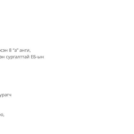
эн 8 “а” анги,
н сургалттай ЕБ-ын
урагч
оо,