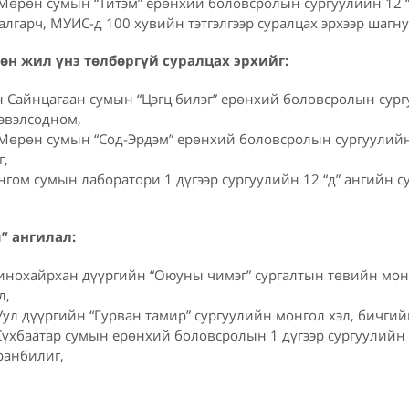
Мөрөн сумын “Титэм” ерөнхий боловсролын сургуулийн 12 “
лгарч, МУИС-д 100 хувийн тэтгэлгээр суралцах эрхээр шагну
н жил үнэ төлбөргүй суралцах эрхийг:
 Сайнцагаан сумын “Цэгц билэг” ерөнхий боловсролын сургу
Цэвэлсодном,
Мөрөн сумын “Сод-Эрдэм” ерөнхий боловсролын сургуулийн
г,
гом сумын лаборатори 1 дүгээр сургуулийн 12 “д” ангийн с
” ангилал:
нохайрхан дүүргийн “Оюуны чимэг” сургалтын төвийн монг
л,
ул дүүргийн “Гурван тамир” сургуулийн монгол хэл, бичгий
Сүхбаатар сумын ерөнхий боловсролын 1 дүгээр сургуулийн 
ранбилиг,