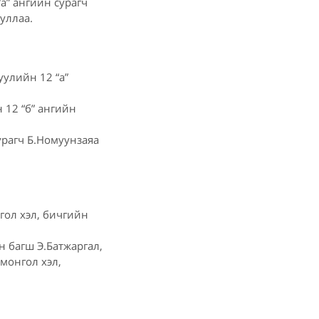
а” ангийн сурагч
уллаа.
улийн 12 “а”
 12 “б” ангийн
урагч Б.Номуунзаяа
ол хэл, бичгийн
н багш Э.Батжаргал,
монгол хэл,