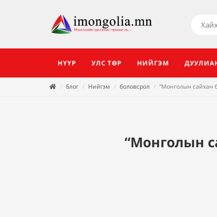
НҮҮР
УЛС ТӨР
НИЙГЭМ
ДУУЛИА
Блог
Нийгэм
боловсрол
“Монголын сайхан 
“Монголын с