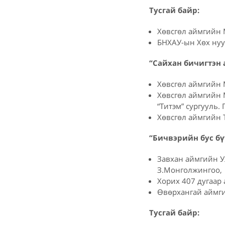
Тусгай байр:
Хөвсгөл аймгийн 
БНХАУ-ын Хөх нуу
“Сайхан бичигтэн 
Хөвсгөл аймгийн М
Хөвсгөл аймгийн 
“Титэм” сургууль. 
Хөвсгөл аймгийн Т
“Бичвэрийн бус бү
Завхан аймгийн У
З.Монголжингоо,
Хорих 407 дугаар 
Өвөрхангай аймг
Тусгай байр: