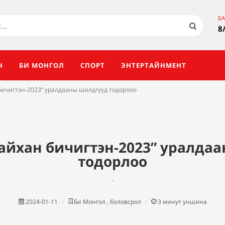
Б
8
Н
БИ МОНГОЛ
СПОРТ
ЭНТЕРТАЙНМЕНТ
бичигтэн-2023” уралдааны шилдгүүд тодорлоо
айхан бичигтэн-2023” уралда
тодорлоо
-
2024-01-11
Би Монгол , боловсрол
3
минут уншина