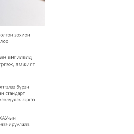
болгон зохион
лоо.
ан ангилалд
үргэж, амжилт
лтгэлээ бүрэн
ын стандарт
эвлүүлэх зэргээ
НХАУ-ын
лээ ирүүлжээ.