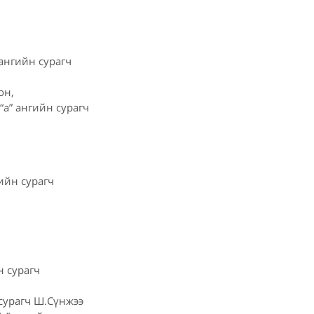
ангийн сурагч
он,
а” ангийн сурагч
ийн сурагч
заяа,
н сурагч
сурагч Ш.Сүнжээ