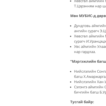
Хөвсгөл аймгийн 
Т.Цэрэнням нар ша
Мөн МУБИС-д дөрвө
Дундговь аймгийн
ангийн сурагч Э.
Хөвсгөл аймгийн 
сурагч И.Уранцэцэ
Увс аймгийн Улаан
нар гардлаа.
“Мэргэжлийн багш
Нийслэлийн Сонги
багш Х.Амаржарга
Нийслэлийн Хан-У
Сэлэнгэ аймгийн 
бичгийн багш Б.У
Тусгай байр: