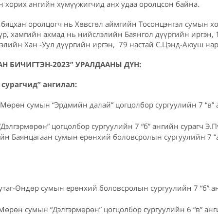
 хорих ангийн хүмүүжигчид анх удаа оролцсон байна.
бяцхан оролцогч нь Хөвсгөл аймгийн Тосонцэнгэл сумын х
үр, хамгийн ахмад нь нийслэлийн Баянгол дүүргийн иргэн, 
элийн Хан -Уул дүүргийн иргэн, 79 настай С.Цэнд-Аюуш нар
Н БИЧИГТЭН-2023” УРАЛДААНЫ ДҮН:
 сурагчид” ангилал:
Мөрөн сумын “Эрдмийн далай” цогцолбор сургуулийн 7 “в” 
Дэлгэрмөрөн” цогцолбор сургуулийн 7 “б” ангийн сурагч Э.П
йн Баянцагаан сумын ерөнхий боловсролын сургуулийн 7 “а
утаг-Өндөр сумын ерөнхий боловсролын сургуулийн 7 “б” а
Мөрөн сумын “Дэлгэрмөрөн” цогцолбор сургуулийн 6 “в” анг