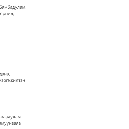
Бямбадулам,
Норпил,
дэнэ,
мэргэжилтэн
аваадулам,
Намуунзаяа