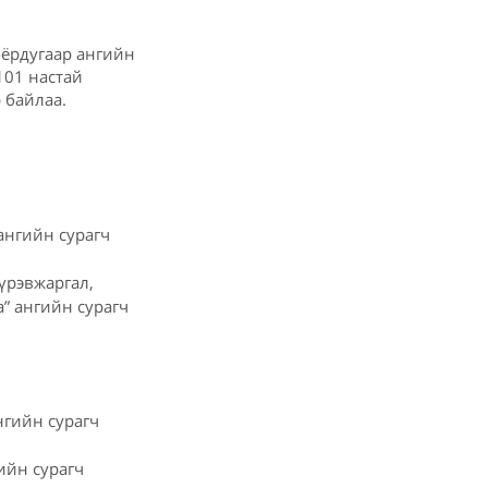
оёрдугаар ангийн
101 настай
 байлаа.
ангийн сурагч
үрэвжаргал,
” ангийн сурагч
нгийн сурагч
ийн сурагч