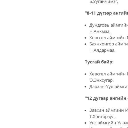
Б.Ууганчимэг,
“8-11 дүгээр ангий
Дундговь аймгийн
Н.Анхмаа,
Хөвсгөл аймгийн М
Баянхонгор аймги
Н.Алдармаа,
Тусгай байр:
Хөвсгөл аймгийн 
О.Энхсугар,
Дархан-Уул аймги
“12 дугаар ангийн
Завхан аймгийн И
Т.Хонгорзул,
Увс аймгийн Улаа