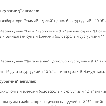
н сурагчид” ангилал:
 лаборатори “Эрдмийн далай” цогцолбор сургуулийн 10 “б” 
өрөн сумын “Титэм” сургуулийн 9 “г” ангийн сурагч Д.Цолм
йн Баянцагаан сумын Ерөнхий боловсролын сургуулийн 11 “
Мөрөн сумын “Дэлгэрмөрөн” цогцолбор сургуулийн 9 “б” анг
йн 16 дугаар сургуулийн 10 “в” ангийн сурагч Б.Намуун
 сурагчид” ангилал:
х-Уул сумын ерөнхий боловсролын сургуулийн 12 “г” ангий
нгом сумын лаборатори нэгдүгээр сургуулийн 12 “б” ангийн 