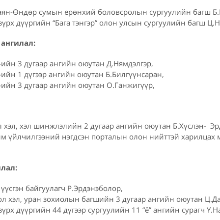
ян-Өндөр сумын ерөнхий боловсролын сургуулийн багш Б.
үрх дүүргийн “Бага тэнгэр” олон улсын сургуулийн багш Ц.
 ангилал:
йн 3 дугаар ангийн оюутан Д.Нямдэлгэр,
йн 1 дүгээр ангийн оюутан Б.Билгүүнсаран,
йн 3 дугаар ангийн оюутан О.Ганжигүүр,
хэл, хэл шинжлэлийн 2 дугаар ангийн оюутан Б.Хүслэн- Эр
им үйлчилгээний нэгдсэн порталын олон нийттэй харилцах 
илал:
үүсгэн байгуулагч Р.Эрдэнэболор,
 хэл, уран зохиолын багшийн 3 дугаар ангийн оюутан Ц.Д
рх дүүргийн 44 дүгээр сургуулийн 11 “ё” ангийн сурагч Ү.