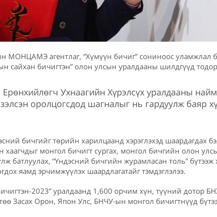
н МОНЦАМЭ агентлаг, “Хүмүүн бичиг” сониноос уламжлал 
ын сайхан бичигтэн” олон улсын уралдааны шилдгүүд тодор
 Ерөнхийлөгч Ухнаагийн Хүрэлсүх уралдааны найм
эзэлсэн оролцогсдод шагналыг нь гардуулж баяр х
эсний бичгийг төрийн харилцаанд хэрэглэхэд шаардагдах бэ
н хаагчдыг монгол бичигт сургах, монгол бичгийн олон улс
лж батлуулах, “Үндэсний бичгийн журамласан толь” бүтээж х
огдох яамд эрчимжүүлэх шаардлагатайг тэмдэглэлээ.
ичигтэн-2023” уралдаанд 1,600 орчим хүн, түүний дотор Б
ө Засах Орон, Япон Улс, БНЧУ-ын монгол бичигтнүүд бүтээ