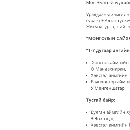
Мөн Эмэгтэйчүүдийн
Уралдааны хамгийн 
сурагч Э.Алтантүлхү
Жигмэдсүрэн, нийсл
“МОНГОЛЫН САЙХА
“1-7 дугаар ангийн
Хөвсгөл аймгийн 
О.Мандахнаран,
Хөвсгөл аймгийн “
Баянхонгор аймги
У.Мөнгөншатар,
Тусгай байр:
Булган аймгийн Х
Э.Энхцэцэг,
Хөвсгөл аймгийн 