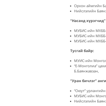
Орхон аймгийн Ба
Нийслэлийн Баянз
“Насанд хүрэгчид”
МУБИС-ийн МХББ-и
МУБИС-ийн МХББ-и
МУБИС-ийн МХББ-и
Тусгай байр:
МУИС-ийн Монгол 
“Е-Монголиа” цах
Б.Баянжавзан,
“Уран бичлэг” анг
“Оюут” урлангийн 
МУБИС-ийн Монгол
Нийслэлийн Баянзү