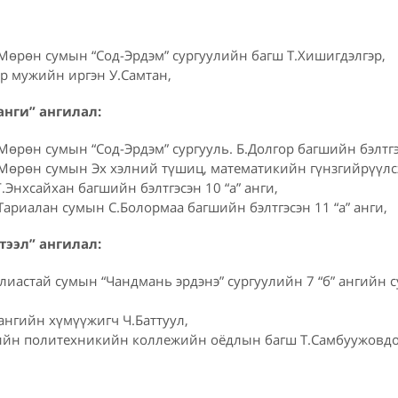
Мөрөн сумын “Сод-Эрдэм” сургуулийн багш Т.Хишигдэлгэр,
р мужийн иргэн У.Самтан,
анги” ангилал:
өрөн сумын “Сод-Эрдэм” сургууль. Б.Долгор багшийн бэлтгэс
Мөрөн сумын Эх хэлний түшиц, математикийн гүнзгийрүүлсэ
Г.Энхсайхан багшийн бэлтгэсэн 10 “а” анги,
ариалан сумын С.Болормаа багшийн бэлтгэсэн 11 “а” анги,
тээл” ангилал:
лиастай сумын “Чандмань эрдэнэ” сургуулийн 7 “б” ангийн с
ангийн хүмүүжигч Ч.Баттуул,
ийн политехникийн коллежийн оёдлын багш Т.Самбуужовд