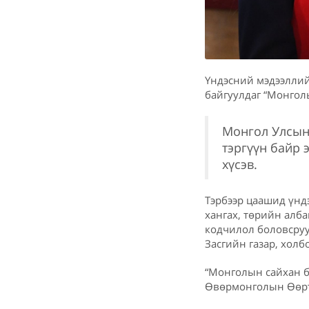
Үндэсний мэдээллий
байгуулдаг “Монгол
Монгол Улсын
тэргүүн байр 
хүсэв.
Тэрбээр цаашид үнд
хангах, төрийн алба
кодчилол боловсруу
Засгийн газар, холб
“Монголын сайхан б
Өвөрмонголын Өөртө