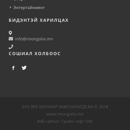
Энтертайнмент
БИДЭНТЭЙ ХАРИЛЦАХ
info@imongolia.mn
СОШИАЛ ХОЛБООС
БҮХ ЭРХ ХУУЛИАР ХАМГААЛАГДСАН © 2018
www.imongolia.mn
Вэб сайт
ыг:
Грийн софт ХХК