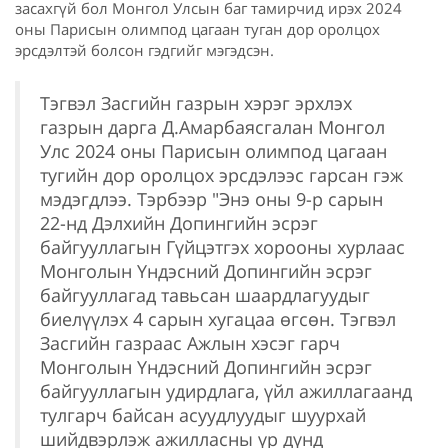
засахгүй бол Монгол Улсын баг тамирчид ирэх 2024
оны Парисын олимпод цагаан туган дор оролцох
эрсдэлтэй болсон гэдгийг мэгэдсэн.
Тэгвэл Засгийн газрын хэрэг эрхлэх
газрын дарга Д.Амарбаясгалан Монгол
Улс 2024 оны Парисын олимпод цагаан
тугийн дор оролцох эрсдэлээс гарсан гэж
мэдэгдлээ. Тэрбээр "Энэ оны 9-р сарын
22-нд Дэлхийн Допингийн эсрэг
байгууллагын Гүйцэтгэх хорооны хурлаас
Монголын Үндэсний Допингийн эсрэг
байгууллагад тавьсан шаардлагуудыг
биелүүлэх 4 сарын хугацаа өгсөн. Тэгвэл
Засгийн газраас Ажлын хэсэг гарч
Монголын Үндэсний Допингийн эсрэг
байгууллагын удирдлага, үйл ажиллагаанд
тулгарч байсан асуудлуудыг шуурхай
шийдвэрлэж ажилласны үр дүнд