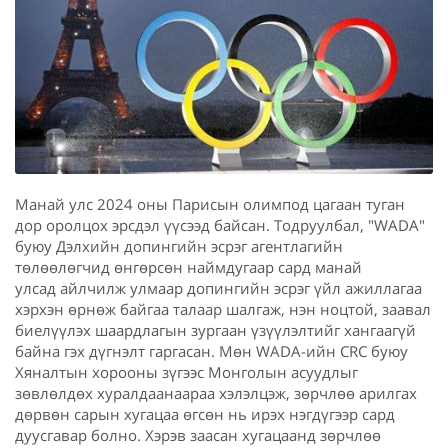
Манай улс 2024 оны Парисын олимпод цагаан туган
дор оролцох эрсдэл үүсээд байсан. Тодруулбал, "WADA"
буюу Дэлхийн допингийн эсрэг агентлагийн
төлөөлөгчид өнгөрсөн наймдугаар сард манай
улсад айлчилж улмаар допингийн эсрэг үйл ажиллагаа
хэрхэн өрнөж байгаа талаар шалгаж, нэн ноцтой, заавал
биелүүлэх шаардлагын зургаан үзүүлэлтийг хангаагүй
байна гэх дүгнэлт гаргасан. Мөн WADA-ийн CRC буюу
Хяналтын хорооны зүгээс Монголын асуудлыг
зөвлөлдөх хуралдаанаараа хэлэлцэж, зөрчлөө арилгах
дөрвөн сарын хугацаа өгсөн нь ирэх нэгдүгээр сард
дуусгавар болно. Хэрэв заасан хугацаанд зөрчлөө