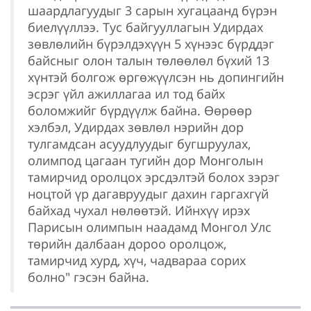
шаардлагуудыг 3 сарын хугацаанд бүрэн
биелүүллээ. Тус байгууллагын Удирдах
зөвлөлийн бүрэлдэхүүн 5 хүнээс бүрддэг
байсныг олон талын төлөөлөл бүхий 13
хүнтэй болгож өргөжүүлсэн нь допингийн
эсрэг үйл ажиллагаа ил тод байх
боломжийг бүрдүүлж байна. Өөрөөр
хэлбэл, Удирдах зөвлөл нэрийн дор
тулгамдсан асуудлуудыг бугшруулах,
олимпод цагаан тугийн дор Монголын
тамирчид оролцох эрсдэлтэй болох зэрэг
ноцтой үр дагавруудыг дахин гаргахгүй
байхад чухал нөлөөтэй. Ийнхүү ирэх
Парисын олимпын наадамд Монгол Улс
төрийн далбаан дороо оролцож,
тамирчид хурд, хүч, чадвараа сорих
болно" гэсэн байна.